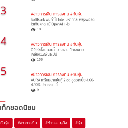
3
#ข่าวการเงิน การลงทุน
#ทันหุ้น
SoftBank ฟันกำไร Intel มหาศาล! พยุงพอร์ต
โตเกินคาด แม้ OpenAI แผ่ว
10
4
#ข่าวการเงิน การลงทุน
#ทันหุ้น
ORIเร่งโอนคอนโดบางแสน ปักธงขาย
เกลี้ยง1.3พันล.ปีนี้
158
5
#ข่าวการเงิน การลงทุน
#ทันหุ้น
AURA เตรียมขายหุ้นกู้ 2 ชุด ชูดอกเบี้ย 4.60-
4.90% ปลายส.ค.นี้
9
แท็กยอดนิยม
#
ทันหุ้น
#
ข่าวการเงิน
#
ข่าวเศรษฐกิจ
#
หุ้น