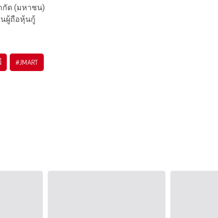
จำกัด (มหาชน)
ู้ถือหุ้นกู้
้
#
JMART