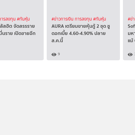
 การลงทุน
#ทันหุ้น
#ข่าวการเงิน การลงทุน
#ทันหุ้น
#ข่
ัสฮิต จัดสรรราย
AURA เตรียมขายหุ้นกู้ 2 ชุด ชู
Sof
มื่นราย เปิดขายอีก
ดอกเบี้ย 4.60-4.90% ปลาย
มหา
ส.ค.นี้
แม้
9