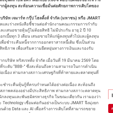
ากผู้ลงทุน สะท้อนความเชื่อมั่นต่อศักยภาพการเติบโตของ
ร บริษัท เจมาร์ท กรุ๊ป โฮลดิ้งส์ จำกัด (มหาชน) หรือ JMART
้อมูลและร่างหนังสือชี้ชวนต่อสำนักงานคณะกรรมการกำกับ
ะเสนอขายหุ้นกู้ไม่ด้อยสิทธิ ไม่มีประกัน อายุ 2 ปี 10
กเบี้ยทุก 3 เดือน เสนอขายให้แก่ผู้ลงทุนทั่วไปและผู้ลงทุน
ักเพื่อชำระคืนหนี้จากการออกตราสารหนี้เดิม ซึ่งเป็นส่วน
สิทธิภาพ เพื่อเสริมความยืดหยุ่นทางการเงินและรองรับ
ากบริษัท ทริสเรทติ้ง จำกัด เมื่อวันที่ 19 มีนาคม 2569 โดย
้อยู่ที่ระดับ “BBB-” ซึ่งสะท้อนถึงความสามารถในการดำเนิน
่อเนื่อง ท่ามกลางสภาวะเศรษฐกิจที่ท้าทายและตลาดทุนที่
ชำระคืนหุ้นกู้ที่ครบกำหนดได้อย่างต่อเนื่อง สะท้อนถึง
สภาพคล่องอย่างมีประสิทธิภาพ ท่ามกลางสภาวะตลาดทุน
กับนักลงทุนและพันธมิตรทางธุรกิจ ในขณะเดียวกัน เรามองว่า
 และ Technology เชื่อมต่อกันอย่างเป็นระบบ JMART จึงมุ่งยก
ลื่อนด้วย Data และ AI เพื่อสร้างการเติบโตที่สามารถขยาย