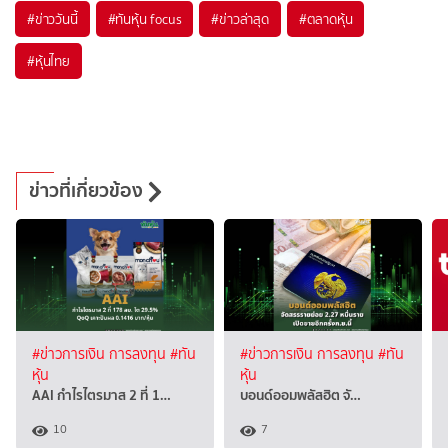
#
ข่าววันนี้
#
ทันหุ้น focus
#
ข่าวล่าสุด
#
ตลาดหุ้น
#
หุ้นไทย
ข่าวที่เกี่ยวข้อง
#ข่าวการเงิน การลงทุน
#ทัน
#ข่าวการเงิน การลงทุน
#ทัน
หุ้น
หุ้น
AAI กำไรไตรมาส 2 ที่ 1…
บอนด์ออมพลัสฮิต จั…
10
7