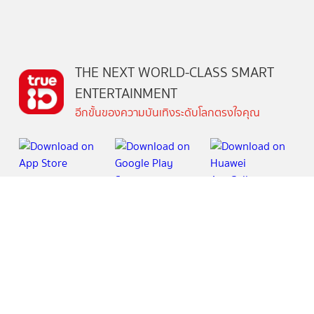
THE NEXT WORLD-CLASS SMART
ENTERTAINMENT
อีกขั้นของความบันเทิงระดับโลกตรงใจคุณ
วันนี้
ดู
สิทธิพิเศษ
อ่าน
เกม
ตาตั้ง
ช้อปปิ้ง
แพ็กเกจ
กล่องทรูไอดีทีวี
คอมมูนิตี้
บริการช่วยเหลือทรูไอดี
เกี่ยวกับทรูไอดี
ข้อกำหนดและเงื่อนไข
นโยบายความเป็นส่วนตัว
บริการช่วยเหลือ
ติดต่อเรา