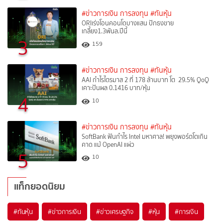
#ข่าวการเงิน การลงทุน
#ทันหุ้น
ORIเร่งโอนคอนโดบางแสน ปักธงขาย
เกลี้ยง1.3พันล.ปีนี้
3
159
#ข่าวการเงิน การลงทุน
#ทันหุ้น
AAI กำไรไตรมาส 2 ที่ 178 ล้านบาท โต 29.5% QoQ
เคาะปันผล 0.1416 บาท/หุ้น
4
10
#ข่าวการเงิน การลงทุน
#ทันหุ้น
SoftBank ฟันกำไร Intel มหาศาล! พยุงพอร์ตโตเกิน
คาด แม้ OpenAI แผ่ว
5
10
แท็กยอดนิยม
#
ทันหุ้น
#
ข่าวการเงิน
#
ข่าวเศรษฐกิจ
#
หุ้น
#
การเงิน