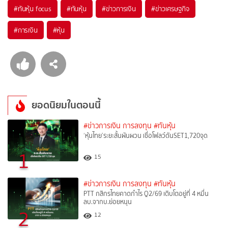
#
ทันหุ้น focus
#
ทันหุ้น
#
ข่าวการเงิน
#
ข่าวเศรษฐกิจ
#
การเงิน
#
หุ้น
ยอดนิยมในตอนนี้
#ข่าวการเงิน การลงทุน
#ทันหุ้น
‘หุ้นไทย’ระยะสั้นผันผวน เชื่อโฟลว์ดันSET1,720จุด
1
15
#ข่าวการเงิน การลงทุน
#ทันหุ้น
PTT กสิกรไทยคาดกำไร Q2/69 เติบโตอยู่ที่ 4 หมื่น
ลบ.จากบ.ย่อยหนุน
2
12