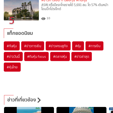
#ข่าวการเงิน การลงทุน
#ทันหุ้น
ASW ครึ่งปีแรกโกยรายได้ 5,691 ลบ. โต 57% เดินหน้า
โอนบิ๊กโปรเจ็กต์
5
10
แท็กยอดนิยม
#
ทันหุ้น
#
ข่าวการเงิน
#
ข่าวเศรษฐกิจ
#
หุ้น
#
การเงิน
#
ข่าววันนี้
#
ทันหุ้น focus
#
ตลาดหุ้น
#
ข่าวล่าสุด
#
หุ้นไทย
ข่าวที่เกี่ยวข้อง