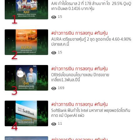
AAI กำไรไตรมาส 2 ที่ 178 ล้านบาท โต 29.5% QoQ
เคาะปันผล 0.1416 บาท/หุ้น
1
15
#ข่าวการเงิน การลงทุน
#ทันหุ้น
AURA เตรียมขายหุ้นกู้ 2 ชุด ชูดอกเบี้ย 4.60-4.90%
ปลายส.ค.นี้
2
15
#ข่าวการเงิน การลงทุน
#ทันหุ้น
ORIเร่งโอนคอนโดบางแสน ปักธงขาย
เกลี้ยง1.3พันล.ปีนี้
3
169
#ข่าวการเงิน การลงทุน
#ทันหุ้น
SoftBank ฟันกำไร Intel มหาศาล! พยุงพอร์ตโตเกิน
คาด แม้ OpenAI แผ่ว
4
11