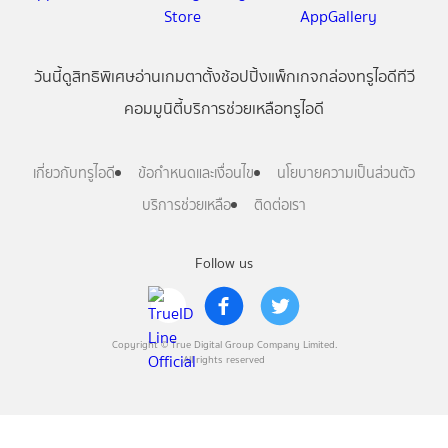
วันนี้
ดู
สิทธิพิเศษ
อ่าน
เกม
ตาตั้ง
ช้อปปิ้ง
แพ็กเกจ
กล่องทรูไอดีทีวี
คอมมูนิตี้
บริการช่วยเหลือทรูไอดี
เกี่ยวกับทรูไอดี
ข้อกำหนดและเงื่อนไข
นโยบายความเป็นส่วนตัว
บริการช่วยเหลือ
ติดต่อเรา
Follow us
Copyright © True Digital Group Company Limited.
All rights reserved