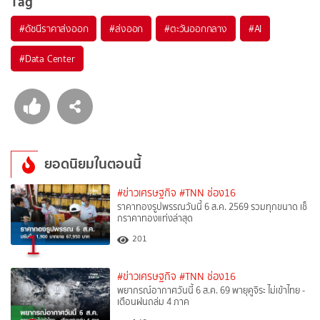
Tag
#
ดัชนีราคาส่งออก
#
ส่งออก
#
ตะวันออกกลาง
#
AI
#
Data Center
ยอดนิยมในตอนนี้
#ข่าวเศรษฐกิจ
#TNN ช่อง16
ราคาทองรูปพรรณวันนี้ 6 ส.ค. 2569 รวมทุกขนาด เช็
กราคาทองแท่งล่าสุด
1
201
#ข่าวเศรษฐกิจ
#TNN ช่อง16
พยากรณ์อากาศวันนี้ 6 ส.ค. 69 พายุคูจิระ ไม่เข้าไทย -
เตือนฝนถล่ม 4 ภาค