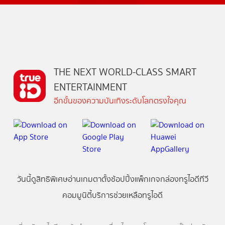
THE NEXT WORLD-CLASS SMART
ENTERTAINMENT
อีกขั้นของความบันเทิงระดับโลกตรงใจคุณ
วันนี้
ดู
สิทธิพิเศษ
อ่าน
เกม
ตาตั้ง
ช้อปปิ้ง
แพ็กเกจ
กล่องทรูไอดีทีวี
คอมมูนิตี้
บริการช่วยเหลือทรูไอดี