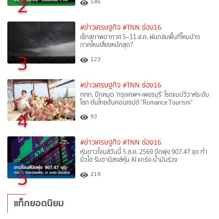
2
146
#ข่าวเศรษฐกิจ
#TNN ช่อง16
เช็กสภาพอากาศ 5–11 ส.ค. ฝนถล่มพื้นที่ไหนบ้าง
ภาคไหนเสี่ยงหนักสุด?
3
123
#ข่าวเศรษฐกิจ
#TNN ช่อง16
ททท. ปักหมุด ‘กรุงเทพฯ-เพชรบุรี’ โรดแมปวิวาห์ระดับ
โลก ดันไทยฮับคอนเซปต์ "Romance Tourism"
4
93
#ข่าวเศรษฐกิจ
#TNN ช่อง16
หุ้นดาวโจนส์วันนี้ 5 ส.ค. 2569 ปิดพุ่ง 907.47 จุด ทำ
นิวไฮ รับอานิสงส์หุ้น AI แกร่ง-น้ำมันร่วง
5
219
แท็กยอดนิยม