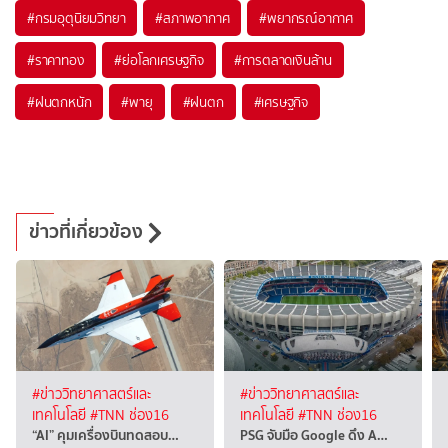
#
กรมอุตุนิยมวิทยา
#
สภาพอากาศ
#
พยากรณ์อากาศ
#
ราคาทอง
#
ย่อโลกเศรษฐกิจ
#
การตลาดเงินล้าน
#
ฝนตกหนัก
#
พายุ
#
ฝนตก
#
เศรษฐกิจ
ข่าวที่เกี่ยวข้อง
#ข่าววิทยาศาสตร์และ
#ข่าววิทยาศาสตร์และ
เทคโนโลยี
#TNN ช่อง16
เทคโนโลยี
#TNN ช่อง16
“AI” คุมเครื่องบินทดสอบ…
PSG จับมือ Google ดึง A…