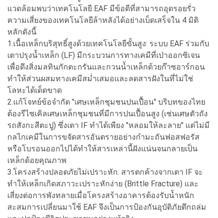
แวดล้อมพบว่าเทคโนโลยี EAF มีข้อดีที่สามารถอุดรอยรั่ว
ความเสี่ยงของเทคโนโลยีล้าหลังได้อย่างเบ็ดเสร็จใน 4 มิติ
หลักดังนี้
1.เนื้อเหล็กบริสุทธิ์สูงด้วยเทคโนโลยีขั้นสูง: ระบบ EAF ร่วมกับ
เตาปรุงน้ำเหล็ก (LF) มีกระบวนการทางเคมีที่เป่าออกซิเจน
เพื่อดึงสิ่งมลทินกักตะกรันและกวนน้ำเหล็กด้วยก๊าซอาร์กอน
ทำให้ส่วนผสมทางเคมีสม่ำเสมอและลดสารฝังในที่ไม่ใช่
โลหะได้เด็ดขาด
2.แก้โจทย์ข้อจำกัด "เศษเหล็กชุมชนปนเปื้อน" บริบทของไทย
ต้องรีไซเคิลเศษเหล็กชุมชนที่มีการปนเปื้อนสูง (เช่นเศษตัวถัง
รถสังกะสีตะปู) ซึ่งเตา IF ทำได้เพียง "หลอมให้ละลาย" แต่ไม่มี
กลไกเคมีในการขจัดสารอันตรายอย่างกำมะถันฟอสฟอรัส
หรือโบรอนออกไปได้ทำให้สารเหล่านี้ฝังแน่นจนกลายเป็น
เหล็กด้อยคุณภาพ
3.โครงสร้างปลอดภัยไม่เปราะหัก: สารตกค้างจากเตา IF จะ
ทำให้เหล็กเกิดสภาวะเปราะหักง่าย (Brittle Fracture) และ
เสี่ยงต่อการพังทลายเมื่อโครงสร้างอาคารต้องรับน้ำหนัก
สะสมการเปลี่ยนมาใช้ EAF จึงเป็นการป้องกันอุบัติภัยตึกถล่ม