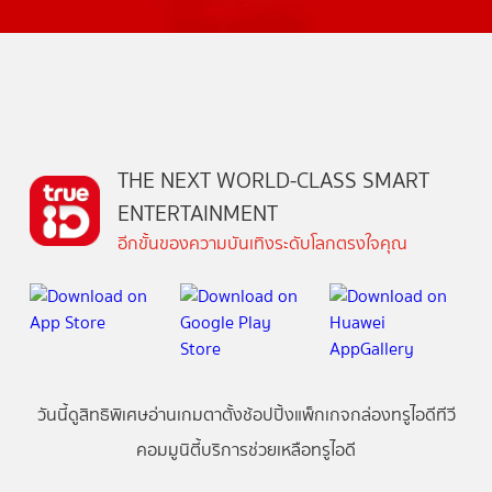
THE NEXT WORLD-CLASS SMART
ENTERTAINMENT
อีกขั้นของความบันเทิงระดับโลกตรงใจคุณ
วันนี้
ดู
สิทธิพิเศษ
อ่าน
เกม
ตาตั้ง
ช้อปปิ้ง
แพ็กเกจ
กล่องทรูไอดีทีวี
คอมมูนิตี้
บริการช่วยเหลือทรูไอดี