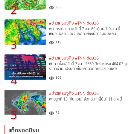
2
306
#ข่าวเศรษฐกิจ
#TNN ช่อง16
พยากรณ์อากาศวันนี้ 7 ส.ค.69 เตือน 7-9 ส.ค.นี้
เหนือ–อีสาน–ตะวันออก เสี่ยงน้ำท่วมฉับพลัน
3
119
#ข่าวเศรษฐกิจ
#TNN ช่อง16
หุ้นดาวโจนส์วันนี้ 7 ส.ค. 2569 ปิดร่วงแรง 464.02 จุด
ราคาน้ำมันปรับตัวขึ้นตลาดวิตกกังวลเงินเฟ้อ
4
103
#ข่าวเศรษฐกิจ
#TNN ช่อง16
พายุลูกที่ 15 “จันหอม” จ่อถล่ม “ญี่ปุ่น” 11 ส.ค.นี้
5
73
แท็กยอดนิยม