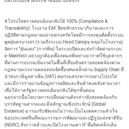
และปกป้องชีวิตประชาชนอย่างแท้จริง
4.โปร่งใสตรวจสอบย้อนกลับได้ 100% (Compliance &
Traceability): โรงงาน EAF ยึดหลักธรรมาภิบาลและการ
ปฏิบัติตามกฎหมายอย่างเคร่งครัดโดยมีการลงทุนติดตั้งระบบ
ดูดฝุ่นครบวงจร (รวมถึงระบบ Hood Canopy คลุมในโรงงาน)
จัดการ "ฝุ่นแดง" (กากพิษ) ในระบบปิดและส่งกำจัดผ่านระบบ
e-Manifest อย่างถูกต้องเพื่อลดมลพิษทางอากาศใช้บุคลากร
ที่ผ่านการอบรมเข้มงวดในพื้นที่เสี่ยงอันตรายสอดคล้องตาม
กฎหมายแรงงานตลอดจนจัดซื้อเศษเหล็กผ่าน Supply Chain ที่
นำส่งภาษีมูลค่าเพิ่ม (VAT) ต่อกรมสรรพากรอย่างโปร่งใส
และมีการรายงานข้อมูลการผลิตและสินค้าคงคลังตามเวลา
เพื่อให้ภาครัฐตรวจสอบย้อนกลับได้ทุกขั้นตอน
นอกจากนี้นโยบายการเปลี่ยนผ่านดังกล่าวยังสอดคล้องกับ
บรรทัดฐานสากลและมีหลักฐานเชิงประจักษ์ (Global
Evidence) มารองรับชัดเจนไม่ว่าจะเป็นโมเดลความสำเร็จ
ของประเทศจีนที่คณะกรรมการพัฒนาและปฏิรูปแห่งชาติจีน
(NDRC) สั่งกวาดล้างและปิดโรงงานเตา IF ที่ผลิตเหล็กเส้น