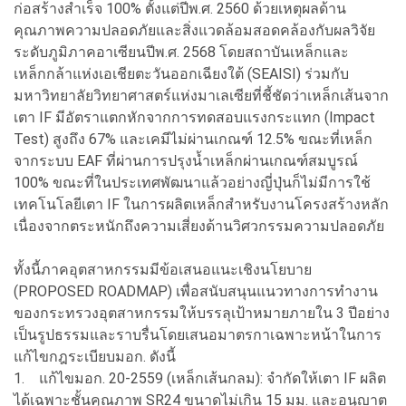
ก่อสร้างสำเร็จ 100% ตั้งแต่ปีพ.ศ. 2560 ด้วยเหตุผลด้าน
คุณภาพความปลอดภัยและสิ่งแวดล้อมสอดคล้องกับผลวิจัย
ระดับภูมิภาคอาเซียนปีพ.ศ. 2568 โดยสถาบันเหล็กและ
เหล็กกล้าแห่งเอเชียตะวันออกเฉียงใต้ (SEAISI) ร่วมกับ
มหาวิทยาลัยวิทยาศาสตร์แห่งมาเลเซียที่ชี้ชัดว่าเหล็กเส้นจาก
เตา IF มีอัตราแตกหักจากการทดสอบแรงกระแทก (Impact
Test) สูงถึง 67% และเคมีไม่ผ่านเกณฑ์ 12.5% ขณะที่เหล็ก
จากระบบ EAF ที่ผ่านการปรุงน้ำเหล็กผ่านเกณฑ์สมบูรณ์
100% ขณะที่ในประเทศพัฒนาแล้วอย่างญี่ปุ่นก็ไม่มีการใช้
เทคโนโลยีเตา IF ในการผลิตเหล็กสำหรับงานโครงสร้างหลัก
เนื่องจากตระหนักถึงความเสี่ยงด้านวิศวกรรมความปลอดภัย
ทั้งนี้ภาคอุตสาหกรรมมีข้อเสนอแนะเชิงนโยบาย
(PROPOSED ROADMAP) เพื่อสนับสนุนแนวทางการทำงาน
ของกระทรวงอุตสาหกรรมให้บรรลุเป้าหมายภายใน 3 ปีอย่าง
เป็นรูปธรรมและราบรื่นโดยเสนอมาตรกาเฉพาะหน้าในการ
แก้ไขกฎระเบียบมอก. ดังนี้
1.
แก้ไขมอก. 20-2559 (เหล็กเส้นกลม): จำกัดให้เตา IF ผลิต
ได้เฉพาะชั้นคุณภาพ SR24 ขนาดไม่เกิน 15 มม. และอนุญาต