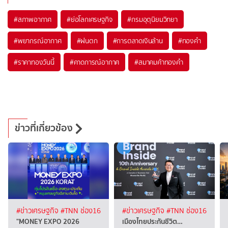
#
สภาพอากาศ
#
ย่อโลกเศรษฐกิจ
#
กรมอุตุนิยมวิทยา
#
พยากรณ์อากาศ
#
ฝนตก
#
การตลาดเงินล้าน
#
ทองคำ
#
ราคาทองวันนี้
#
คาดการณ์อากาศ
#
สมาคมค้าทองคำ
ข่าวที่เกี่ยวข้อง
#ข่าวเศรษฐกิจ
#TNN ช่อง16
#ข่าวเศรษฐกิจ
#TNN ช่อง16
"MONEY EXPO 2026
เมืองไทยประกันชีวิต…