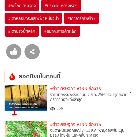
#
ย่อโลกเศรษฐกิจ
#
ประวิทย์ หอรุ่งเรือง
#
เตาหลอมกระแสไฟฟ้าเหนี่ยวนำ
#
เตาอาร์กไฟฟ้า (
#
เตาปรุงน้ำเหล็ก
#
สมาคมการค้าเหล็ก
ยอดนิยมในตอนนี้
#ข่าวเศรษฐกิจ
#TNN ช่อง16
ราคาทองรูปพรรณวันนี้ 7 ส.ค. 2569 รวมทุกขนาด เช็
กราคาทองแท่งล่าสุด
1
356
#ข่าวเศรษฐกิจ
#TNN ช่อง16
จับตาฝนระลอกใหญ่ 7–11 ส.ค. พายุดอลฟินหนุน
มรสุม ไทยฝนหนัก-คลื่นทะเลแรง