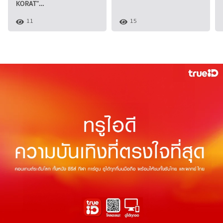
KORAT"…
11
15