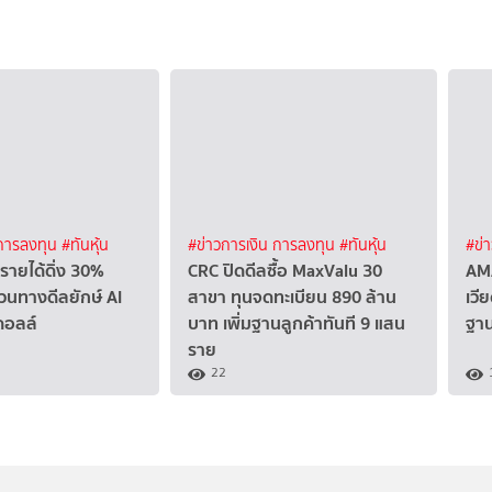
 การลงทุน
#ทันหุ้น
#ข่าวการเงิน การลงทุน
#ทันหุ้น
#ข่
รายได้ดิ่ง 30%
CRC ปิดดีลซื้อ MaxValu 30
AMA
วนทางดีลยักษ์ AI
สาขา ทุนจดทะเบียน 890 ล้าน
เวี
ดอลล์
บาท เพิ่มฐานลูกค้าทันที 9 แสน
ฐา
ราย
22