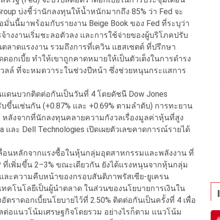
p บ่งชี้ว่านักลงทุนให้น้ำหนักมากถึง 85% ว่า Fed จะ
มั่นนี้มาพร้อมกับรายงาน Beige Book ของ Fed ที่ระบุว่า
้างงานเริ่มชะลอตัวลง และการใช้จ่ายของผู้บริโภคปรับ
นตลาดแรงงาน รวมถึงการที่เควิน แฮสเซตต์ ที่ปรึกษา
ดอกเบี้ย ทำให้เขาถูกคาดหมายให้เป็นตัวเต็งในการดำรง
ล์ ที่จะหมดวาระในช่วงปีหน้า ซึ่งช่วยหนุนกระแสการ
ในแดนบวกติดต่อกันเป็นวันที่ 4 โดยดัชนี Dow Jones
รับขึ้นเช่นกัน (+0.87% และ +0.69% ตามลำดับ) การทะยาน
 หลังจากที่นักลงทุนคลายความกังวลเรื่องมูลค่าหุ้นที่สูง
vidia และ Dell Technologies เปิดเผยตัวเลขคาดการณ์รายได้
ลื่อนหลักจากแรงซื้อในหุ้นกลุ่มอุตสาหกรรมและพลังงาน ที่
ที่เพิ่มขึ้น 2–3% ขณะเดียวกัน ยังได้แรงหนุนจากหุ้นกลุ่ม
ละความคืบหน้าของกรอบสันติภาพรัสเซีย-ยูเครน
้นเทคโนโลยีเป็นผู้นำตลาด ในส่วนของนโยบายการเงินใน
ราดอกเบี้ยนโยบายไว้ที่ 2.50% ติดต่อกันเป็นครั้งที่ 4 เพื่อ
ลต่อแนวโน้มเศรษฐกิจโดยรวม อย่างไรก็ตาม แนวโน้ม