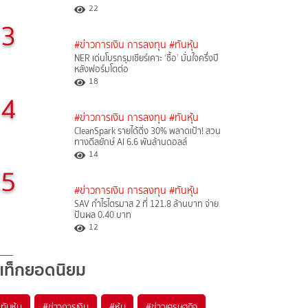
22
3
#ข่าวการเงิน การลงทุน
#ทันหุ้น
NER เด่นโบรกรุมเชียร์เคาะ ‘ซื้อ’ มั่นใจครึ่งปี
หลังฟอร์มโตต่อ
18
4
#ข่าวการเงิน การลงทุน
#ทันหุ้น
CleanSpark รายได้ดิ่ง 30% พลาดเป้า! สวน
ทางดีลยักษ์ AI 6.6 พันล้านดอลล์
14
5
#ข่าวการเงิน การลงทุน
#ทันหุ้น
SAV กำไรไตรมาส 2 ที่ 121.8 ล้านบาท จ่าย
ปันผล 0.40 บาท
12
แท็กยอดนิยม
#
ทันหุ้น
#
ข่าวการเงิน
#
หุ้น
#
ข่าวเศรษฐกิจ