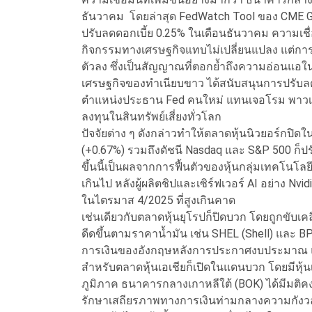
ธันวาคม โดยล่าสุด FedWatch Tool ของ CME Grou
ปรับลดดอกเบี้ย 0.25% ในเดือนธันวาคม ความเชื่อ
กิจกรรมทางเศรษฐกิจแทบไม่เปลี่ยนแปลง แต่การจ
ตัวลง ซึ่งเป็นสัญญาณที่ตอกย้ำถึงความอ่อนแอใ
เศรษฐกิจของทำเนียบขาว ได้สนับสนุนการปรับลด
ตำแหน่งประธาน Fed คนใหม่ แทนเจอโรม พาวเวล
ลงทุนในสินทรัพย์เสี่ยงทั่วโลก
ปัจจัยต่าง ๆ ดังกล่าวทำให้ตลาดหุ้นนิวยอร์กปิด
(+0.67%) รวมถึงดัชนี Nasdaq และ S&P 500 ก็ป
ขึ้นนี้เป็นผลจากการฟื้นตัวของหุ้นกลุ่มเทคโนโลยี
เกินไป หลังผู้ผลิตชิปและเซิร์ฟเวอร์ AI อย่าง N
ในไตรมาส 4/2025 ที่สูงเกินคาด
เช่นเดียวกับตลาดหุ้นยุโรปก็ปิดบวก โดยถูกขับเค
ดีดขึ้นตามราคาน้ำมัน เช่น SHEL (Shell) และ BP 
การเงินของอังกฤษหลังการประกาศงบประมาณ แ
สำหรับตลาดหุ้นเอเชียก็เปิดในแดนบวก โดยมีหุ
ภูมิภาค ธนาคารกลางเกาหลีใต้ (BOK) ได้มีมติคงอัต
รักษาเสถียรภาพทางการเงินท่ามกลางความกังว