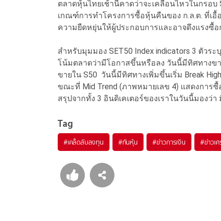
ตลาดหุ้นไทยเช้านี้คาดว่าจะเคลื่อนไหวในกรอบ 
เกณฑ์การทำโครงการซื้อหุ้นคืนของ ก.ล.ต. ที่เอื
ความยืดหยุ่นให้ผู้ประกอบการและอาจดึงแรงซื้
สำหรับมุมมอง SET50 Index indicators 3 ตัวระ
โน้มตลาดว่ามีโอกาสขึ้นหรือลง วันนี้มีทิศทาง
ขายใน S50 วันนี้มีทิศทางเพิ่มขึ้นเริ่ม Break Hig
ขณะที่ Mid Trend (ภาพหมายเลข 4) แสดงการซื้อข
สรุปจากทั้ง 3 อินดิเคเตอร์ของเราในวันนี้มองว่า
Tag
#
เคล็ดลับลงทุน
#
ทันหุ้น
#
ข่าวการเงิน
#
ข่าวเศ