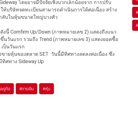
Sideway โดยอาจมีปัจจัยเชิงบวกเล็กน้อยจาก การปรับ
้อให้บริษัทจดทะเบียนสามารถดำเนินการได้ต่อเนื่อง สร้าง
อกลับในหุ้นขนาดใหญ่บางตัว
บุดังนี้ Comfirm Up/Down (ภาพหมายเลข 2) แสดงถึงแนว
ขาขึ้นวันแรก รวมถึง Trend (ภาพหมายเลข 3) แสดงยอดซื้อ
h เป็นวันแรก
ายหุ้นของตลาด SET วันนี้มีทิศทางลดลงต่อเนื่อง ซึ่ง
 มีทิศทาง Sideway Up
รษฐกิจ
#
การเงิน
#
หุ้น