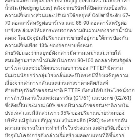
ลงของผลขาดทุนจากการทำสัญญาป้องกันความเสี่ยงราคา
น้ำมัน (Hedging Loss) หลังจากบริษัทได้ปิดสถานะป้องกัน
ความเสี่ยงบางส่วนและปรับมาใช้กลยุทธ์ Collar ที่ระดับ 67-
70 ดอลลาร์สหรัฐต่อบาร์เรล และ 88-90 ดอลลาร์สหรัฐต่อ
บาร์เรล ส่งผลให้ผลกระทบจากความผันผวนของราคาน้ำมัน
ลดลง โดยปัจจุบันมีปริมาณการขายที่อยู่ภายใต้การป้องกัน
ความเสี่ยงเพียง 13% ของยอดขายทั้งหมด
ฝ่ายวิจัยมองว่ากลยุทธ์ดังกล่าวมีความเหมาะสมภายใต้
สมมติฐานราคาน้ำมันดิบในกรอบ 80-100 ดอลลาร์สหรัฐต่อ
บาร์เรล และช่วยให้ผลประกอบการของ PTTEP มีความ
ผันผวนน้อยกว่ากลุ่มโรงกลั่นและปิโตรเคมีที่ยังเผชิญความ
เสี่ยงจากค่าการกลั่นและส่วนต่างราคาผลิตภัณฑ์
สำหรับธุรกิจก๊าซธรรมชาติ PTTEP ยังคงได้รับประโยชน์จาก
การดำเนินงานในแหล่งเอราวัณ (G1/61) และบงกช (G2/61)
ซึ่งคิดเป็นประมาณ 60% ของปริมาณก๊าซธรรมชาติภายใน
ประเทศ และมีสัดส่วนราว 35% ของปริมาณขายรวมของ
บริษัท แม้รูปแบบสัญญาแบ่งปันผลผลิต (PSC) จะเคยกดดัน
ความสามารถในการทำกำไรในช่วงแรก แต่ฝ่ายวิจัยเชื่อว่า
ปัจจุบันโครงการดังกล่าวเริ่มสร้างผลตอบแทนที่ดีขึ้นจาก