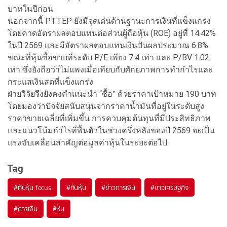
บาทในปีก่อน
นอกจากนี้ PTTEP ยังมีจุดเด่นด้านฐานะการเงินที่แข็งแกร่ง
โดยคาดอัตราผลตอบแทนต่อส่วนผู้ถือหุ้น (ROE) อยู่ที่ 14.42%
ในปี 2569 และมีอัตราผลตอบแทนเงินปันผลประมาณ 6.8%
ขณะที่หุ้นซื้อขายที่ระดับ P/E เพียง 7.4 เท่า และ P/BV 1.02
เท่า ซึ่งยังถือว่าไม่แพงเมื่อเทียบกับศักยภาพการทำกำไรและ
กระแสเงินสดที่แข็งแกร่ง
ฝ่ายวิจัยจึงยังคงคำแนะนำ “ซื้อ” ด้วยราคาเป้าหมาย 190 บาท
โดยมองว่าปัจจัยสนับสนุนจากราคาน้ำมันที่อยู่ในระดับสูง
ราคาขายเฉลี่ยที่เพิ่มขึ้น การควบคุมต้นทุนที่มีประสิทธิภาพ
และแนวโน้มกำไรที่ฟื้นตัวในช่วงครึ่งหลังของปี 2569 จะเป็น
แรงขับเคลื่อนสำคัญต่อมูลค่าหุ้นในระยะต่อไป
Tag
#
ทันหุ้น focus
#
ทันหุ้น
#
ข่าวการเงิน
#
ข่าวเศรษฐกิจ
#
การเงิน
#
หุ้น