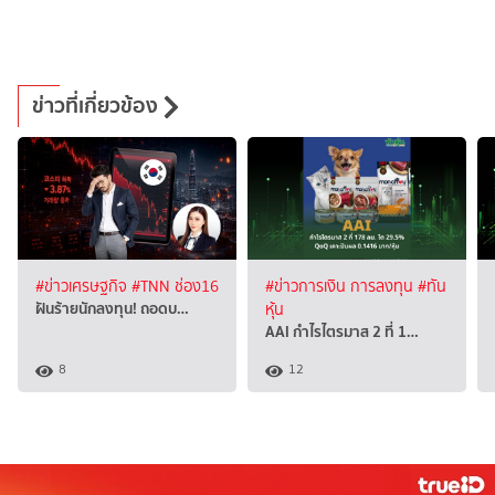
ข่าวที่เกี่ยวข้อง
#ข่าวเศรษฐกิจ
#TNN ช่อง16
#ข่าวการเงิน การลงทุน
#ทัน
ฝันร้ายนักลงทุน! ถอดบ…
หุ้น
AAI กำไรไตรมาส 2 ที่ 1…
8
12