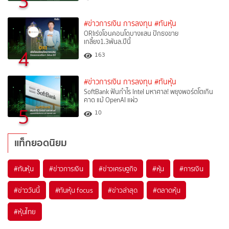
3
#ข่าวการเงิน การลงทุน
#ทันหุ้น
ORIเร่งโอนคอนโดบางแสน ปักธงขาย
เกลี้ยง1.3พันล.ปีนี้
4
163
#ข่าวการเงิน การลงทุน
#ทันหุ้น
SoftBank ฟันกำไร Intel มหาศาล! พยุงพอร์ตโตเกิน
คาด แม้ OpenAI แผ่ว
5
10
แท็กยอดนิยม
#
ทันหุ้น
#
ข่าวการเงิน
#
ข่าวเศรษฐกิจ
#
หุ้น
#
การเงิน
#
ข่าววันนี้
#
ทันหุ้น focus
#
ข่าวล่าสุด
#
ตลาดหุ้น
#
หุ้นไทย