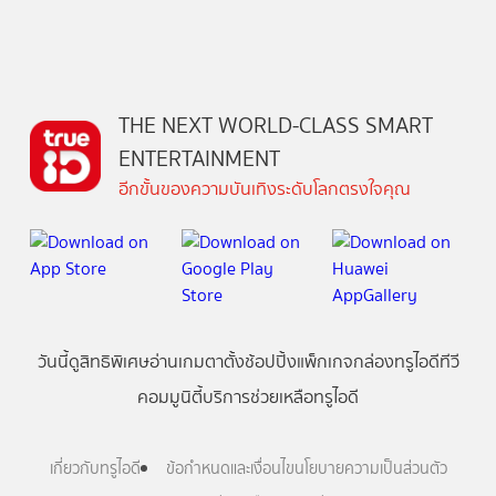
THE NEXT WORLD-CLASS SMART
ENTERTAINMENT
อีกขั้นของความบันเทิงระดับโลกตรงใจคุณ
วันนี้
ดู
สิทธิพิเศษ
อ่าน
เกม
ตาตั้ง
ช้อปปิ้ง
แพ็กเกจ
กล่องทรูไอดีทีวี
คอมมูนิตี้
บริการช่วยเหลือทรูไอดี
เกี่ยวกับทรูไอดี
ข้อกำหนดและเงื่อนไข
นโยบายความเป็นส่วนตัว