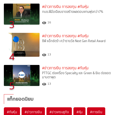
#ข่าวการเงิน การลงทุน
#ทันหุ้น
กบข.ฝีมือเฉียบขาดสร้างผลตอบแทนพุ่งกว่า7%
3
16
#ข่าวการเงิน การลงทุน
#ทันหุ้น
ซีพี แอ็กซ์ตร้า คว้ารางวัล Next Gen Retail Award
4
13
#ข่าวการเงิน การลงทุน
#ทันหุ้น
PTTGC เร่งเครื่อง Specialty และ Green & Bio ต่อยอด
มาบตาพุด
5
13
แท็กยอดนิยม
#
ทันหุ้น
#
ข่าวการเงิน
#
ข่าวเศรษฐกิจ
#
หุ้น
#
การเงิน