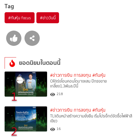
Tag
#
ทันหุ้น focus
#
ข่าววันนี้
ยอดนิยมในตอนนี้
#ข่าวการเงิน การลงทุน
#ทันหุ้น
ORIเร่งโอนคอนโดบางแสน ปักธงขาย
เกลี้ยง1.3พันล.ปีนี้
1
218
#ข่าวการเงิน การลงทุน
#ทันหุ้น
TLIเดินหน้าสร้างความยั่งยืน เริ่มโปรเจ็กต์จัดซื้อไฟฟ้าสี
เขียว
2
16