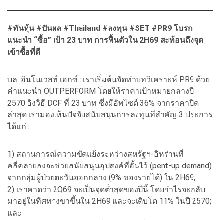
#ทันหุ้น #ปันผล #Thailand #ลงทุน #SET #PR9 โบรก
แนะนำ “ซื้อ” เป้า 23 บาท การฟื้นตัวใน 2H69 สะท้อนถึงจุด
เข้าซื้อที่ดี
บล. อินโนเวสท์ เอกซ์ : เราเริ่มต้นจัดทำบทวิเคราะห์ PR9 ด้วย
คำแนะนำ OUTPERFORM โดยให้ราคาเป้าหมายกลางปี
2570 อิงวิธี DCF ที่ 23 บาท ซึ่งมีอัพไซด์ 36% จากราคาปิด
ล่าสุด เรามองเห็นปัจจัยสนับสนุนการลงทุนที่สำคัญ 3 ประการ
ได้แก่ :
1) สถานการณ์ความขัดแย้งระหว่างสหรัฐฯ-อิหร่านที่
คลี่คลายลงจะช่วยสนับสนุนอุปสงค์ที่อั้นไว้ (pent-up demand)
จากกลุ่มผู้ป่วยตะวันออกกลาง (9% ของรายได้) ใน 2H69;
2) เราคาดว่า 2Q69 จะเป็นจุดต่ำสุดของปีนี้ โดยกำไรจะกลับ
มาอยู่ในทิศทางขาขึ้นใน 2H69 และจะเติบโต 11% ในปี 2570;
และ