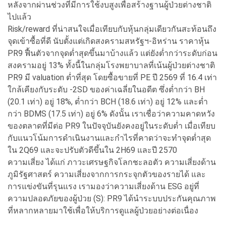
หลังจากผ่านช่วงที่มีการใช้งบสูงเพื่อสร้างฐานผู้ป่วยต่างชาติ
ไปแล้ว
Risk/reward ที่น่าสนใจเมื่อเทียบกับหุ้นกลุ่มเดียวกันสะท้อนถึง
จุดเข้าซื้อที่ดี นับตั้งแต่เกิดสงครามสหรัฐฯ-อิหร่าน ราคาหุ้น
PR9 ฟื้นตัวจากจุดต่ำสุดขึ้นมาบ้างแล้ว แต่ยังต่ำกว่าระดับก่อน
สงครามอยู่ 13% ทั้งนี้ในกลุ่มโรงพยาบาลที่เน้นผู้ป่วยต่างชาติ
PR9 มี valuation ต่ำที่สุด โดยซื้อขายที่ PE ปี 2569 ที่ 16.4 เท่า
ใกล้เคียงกับระดับ -2SD ของค่าเฉลี่ยในอดีต ซึ่งต่ำกว่า BH
(20.1 เท่า) อยู่ 18%, ต่ำกว่า BCH (18.6 เท่า) อยู่ 12% และต่ำ
กว่า BDMS (17.5 เท่า) อยู่ 6% ดังนั้น เราเชื่อว่าความคาดหวัง
ของตลาดที่มีต่อ PR9 ในปัจจุบันยังคงอยู่ในระดับต่ำ เมื่อเทียบ
กับแนวโน้มการดำเนินงานและกำไรที่คาดว่าจะทำจุดต่ำสุด
ใน 2Q69 และจะปรับตัวดีขึ้นใน 2H69 และปี 2570
ความเสี่ยง ได้แก่ ภาวะเศรษฐกิจโลกชะลอตัว ความเสี่ยงด้าน
ภูมิรัฐศาสตร์ ความเสี่ยงจากการกระจุกตัวของรายได้ และ
การแข่งขันที่รุนแรง เรามองว่าความเสี่ยงด้าน ESG อยู่ที่
ความปลอดภัยของผู้ป่วย (S): PR9 ได้นำระบบประกันคุณภาพ
ที่หลากหลายมาใช้เพื่อให้บริการดูแลผู้ป่วยอย่างต่อเนื่อง