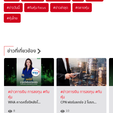
#
ข่าววันนี้
#
ทันหุ้น focus
#
ข่าวล่าสุด
#
ตลาดหุ้น
#
หุ้นไทย
ข่าวที่เกี่ยวข้อง
#ข่าวการเงิน การลงทุน
#ทัน
#ข่าวการเงิน การลงทุน
#ทัน
หุ้น
หุ้น
WHA คาดครึ่งปีหลังโ…
CPN ฟอร์มแกร่ง 2 โบรก…
8
10