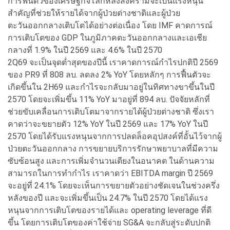
การฟื้นตัวของเศรษฐกิจโลกหลังสงครามจะเป็นแรงหนุน
สำคัญที่ช่วยให้รายได้จากผู้ป่วยต่างชาติและผู้ป่วย
ตะวันออกกลางเติบโตได้อย่างต่อเนื่อง โดย IMF คาดการณ์
การเติบโตของ GDP ในภูมิภาคตะวันออกกลางและเอเชีย
กลางที่ 1.9% ในปี 2569 และ 4.6% ในปี 2570
2Q69 จะเป็นจุดต่ำสุดของปีนี้ เราคาดการณ์กำไรปกติปี 2569
ของ PR9 ที่ 808 ลบ. ลดลง 2% YoY โดยหลักๆ การฟื้นตัวจะ
เกิดขึ้นใน 2H69 และกำไรจะกลับมาอยู่ในทิศทางขาขึ้นในปี
2570 โดยจะเพิ่มขึ้น 11% YoY มาอยู่ที่ 894 ลบ. ปัจจัยหลักที่
ช่วยขับเคลื่อนการเติบโตมาจากรายได้ผู้ป่วยต่างชาติ ซึ่งเรา
คาดว่าจะขยายตัว 12% YoY ในปี 2569 และ 17% YoY ในปี
2570 โดยได้รับแรงหนุนจากการปลดล็อคอุปสงค์ที่อั้นไว้จากผู้
ป่วยตะวันออกกลาง การขยายบริการรักษาพยาบาลที่มีความ
ซับซ้อนสูง และการเพิ่มจำนวนเตียงในอนาคต ในด้านความ
สามารถในการทำกำไร เราคาดว่า EBITDA margin ปี 2569
จะอยู่ที่ 24.1% โดยจะเห็นการขยายตัวอย่างชัดเจนในช่วงครึ่ง
หลังของปี และจะเพิ่มขึ้นเป็น 24.7% ในปี 2570 โดยได้แรง
หนุนจากการเติบโตของรายได้และ operating leverage ที่ดี
ขึ้น โดยการเติบโตของค่าใช้จ่าย SG&A จะกลับสู่ระดับปกติ