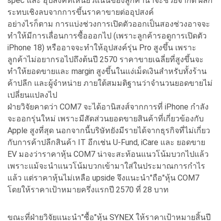
spec และ อุปสงค์ที่เหนียวแน่นของลูกค้าน่าจะช่วยจำกัด ผลก
ระทบเชิงลบจากการขึ้นราคาขายต่ออุปสงค์
อย่างไรก็ตาม การแบ่งช่วงการเปิดตัวออกเป็นสองช่วงอาจจะ
ทำให้มีการเลื่อนการซื้อออกไป (เพราะลูกค้ารอดูการเปิดตัว
iPhone 18) หรืออาจจะทำให้อุปสงค์รุ่น Pro สูงขึ้น เพราะ
ลูกค้าไม่อยากรอไปถึงต้นปี 2570 ราคาขายเฉลี่ยที่สูงขึ้นจะ
ทำให้ยอดขายและ margin สูงขึ้นในแง่เม็ดเงินสำหรับทั้งร้าน
ค้าปลีก และผู้จำหน่าย ภายใต้สมมติฐานว่าจำนวนยอดขายไม่
เปลี่ยนแปลงไป
ฝ่ายวิจัยคาดว่า COM7 จะได้อานิสงส์จากการที่ iPhone กำลัง
จะออกรุ่นใหม่ เพราะมีสัดส่วนยอดขายสินค้าที่เกี่ยวข้องกับ
Apple สูงที่สุด นอกจากนี้บริษัทยังมีรายได้จากธุรกิจที่ไม่เกี่ยว
กับการค้าปลีกสินค้า IT อีกเช่น U-Fund, iCare และ ยอดขาย
EV มองว่าราคาหุ้น COM7 น่าจะสะท้อนแนวโน้มบวกไปแล้ว
เพราะแม้จะนำแนวโน้มบวกเข้ามาใส่ในประมาณการกำไร
แล้ว แต่ราคาหุ้นไม่เหลือ upside จึงแนะนำ"ถือ"หุ้น COM7
โดยให้ราคาเป้าหมายครึ่งแรกปี 2570 ที่ 28 บาท
ขณะที่ฝ่ายวิจัยแนะนำ"ซื้อ"หุ้น SYNEX ให้ราคาเป้าหมายสิ้นปี