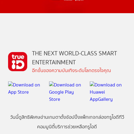
THE NEXT WORLD-CLASS SMART
ENTERTAINMENT
อีกขั้นของความบันเทิงระดับโลกตรงใจคุณ
วันนี้
ดู
สิทธิพิเศษ
อ่าน
เกม
ตาตั้ง
ช้อปปิ้ง
แพ็กเกจ
กล่องทรูไอดีทีวี
คอมมูนิตี้
บริการช่วยเหลือทรูไอดี