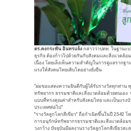
ดร.คงกระพัน อินทรแจ้ง
กล่าวว่าปตท. ในฐานะบร
ธุรกิจ ต้องก้าวไปด้วยกันกับสังคมและสิ่งแวดล้อ
เนื่อง โดยเล็งเห็นความสำคัญในการดูแลรากฐ
แรงให้สังคมไทยเติบโตอย่างยั่งยืน
“ผมขอแสดงความยินดีกับผู้ได้รับรางวัลทุกท่าน 
ทรัพยากร ธรรมชาติและสิ่งแวดล้อมด้วยตนเอง ซึ่ง
แบบที่ทรงคุณค่าสำหรับสังคมไทย และเป็นแรงบั
ประเทศต่อไป”
"รางวัลลูกโลกสีเขียว" ถือกำเนิดขึ้นในปี 2542 โ
การอนุรักษ์ทรัพยากรธรรมชาติและสิ่งแวดล้อมขอ
วงกว้าง ปัจจุบันมีผลงานรางวัลลูกโลกสีเขียวสะส