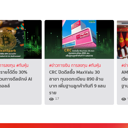
 การลงทุน
#ทันหุ้น
#ข่าวการเงิน การลงทุน
#ทันหุ้น
#ข่
รายได้ดิ่ง 30%
CRC ปิดดีลซื้อ MaxValu 30
AM
วนทางดีลยักษ์ AI
สาขา ทุนจดทะเบียน 890 ล้าน
เวี
ดอลล์
บาท เพิ่มฐานลูกค้าทันที 9 แสน
ฐา
ราย
17