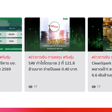
#ทันหุ้น
#ข่าวการเงิน การลงทุน
#ทันหุ้น
#ข่าวการเงิน
บริหาร บจ.
SAV กำไรไตรมาส 2 ที่ 121.8
CleanSpark 
คม 2569
ล้านบาท จ่ายปันผล 0.40 บาท
พลาดเป้า! ส
6.6 พันล้าน
10
12