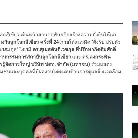
กโลกสีเขียว เดินหน้าสานต่อพันธกิจสร้างความยั่งยืนให้แก่
งวัลลูกโลกสีเขียว ครั้งที่ 24
ภายใต้แนวคิด "ตั้งรับ ปรับตัว
้วยสมดุล" โดยมี
ดร.สุเมธตันติเวชกุล ที่ปรึกษากิตติมศักดิ์
ะธานกรรมการสถาบันลูกโลกสีเขียว
และ
ดร.คงกระพัน
ผู้จัดการใหญ่ บริษัท ปตท. จำกัด (มหาชน)
ร่วมแสดง
่ชุมชนและบุคคลที่มีผลงานโดดเด่นด้านการดูแลสิ่งแวดล้อม