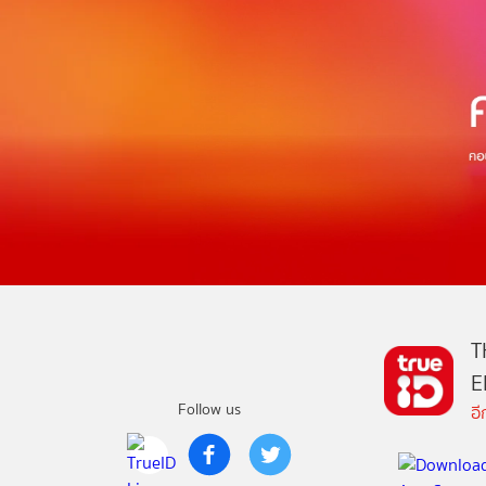
T
E
Follow us
อ