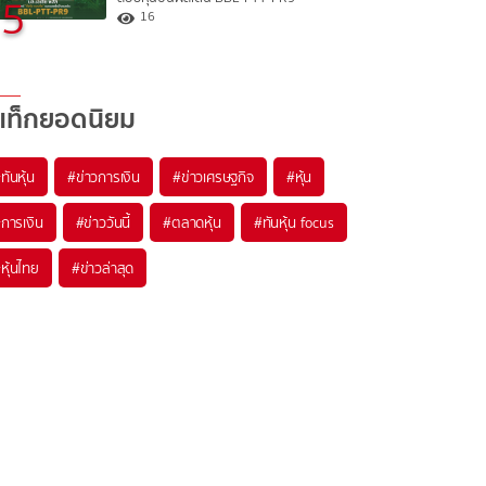
5
16
แท็กยอดนิยม
#
ทันหุ้น
#
ข่าวการเงิน
#
ข่าวเศรษฐกิจ
#
หุ้น
#
การเงิน
#
ข่าววันนี้
#
ตลาดหุ้น
#
ทันหุ้น focus
#
หุ้นไทย
#
ข่าวล่าสุด