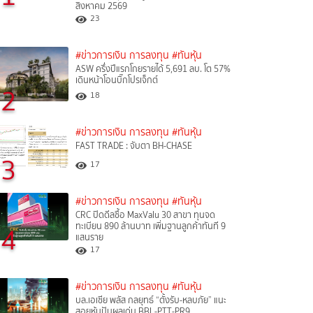
สิงหาคม 2569
23
#ข่าวการเงิน การลงทุน
#ทันหุ้น
ASW ครึ่งปีแรกโกยรายได้ 5,691 ลบ. โต 57%
เดินหน้าโอนบิ๊กโปรเจ็กต์
2
18
#ข่าวการเงิน การลงทุน
#ทันหุ้น
FAST TRADE : จับตา BH-CHASE
3
17
#ข่าวการเงิน การลงทุน
#ทันหุ้น
CRC ปิดดีลซื้อ MaxValu 30 สาขา ทุนจด
ทะเบียน 890 ล้านบาท เพิ่มฐานลูกค้าทันที 9
4
แสนราย
17
#ข่าวการเงิน การลงทุน
#ทันหุ้น
บล.เอเซีย พลัส กลยุทธ์ “ตั้งรับ-หลบภัย” แนะ
สอยหุ้นปันผลเด่น BBL-PTT-PR9