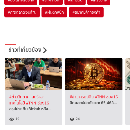
#
การตลาดเงินล้าน
#
ฝนตกหนัก
#
สมาคมค้าทองคำ
ข่าวที่เกี่ยวข้อง
#ข่าววิทยาศาสตร์และ
#ข่าวเศรษฐกิจ
#TNN ช่อง16
บิตคอยน์ย่อตัว แตะ 65,463…
เทคโนโลยี
#TNN ช่อง16
สรุปประเด็น Bitkub หลัง…
19
24