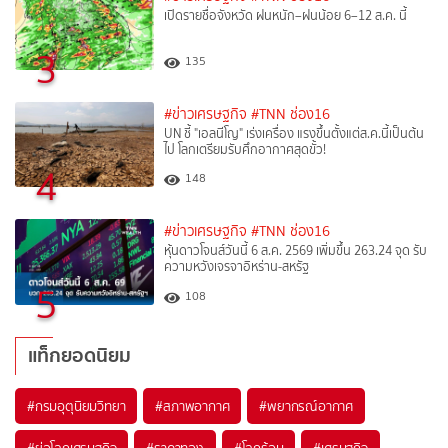
เปิดรายชื่อจังหวัด ฝนหนัก–ฝนน้อย 6–12 ส.ค. นี้
3
135
#ข่าวเศรษฐกิจ
#TNN ช่อง16
UN ชี้ "เอลนีโญ" เร่งเครื่อง แรงขึ้นตั้งแต่ส.ค.นี้เป็นต้น
ไป โลกเตรียมรับศึกอากาศสุดขั้ว!
4
148
#ข่าวเศรษฐกิจ
#TNN ช่อง16
หุ้นดาวโจนส์วันนี้ 6 ส.ค. 2569 เพิ่มขึ้น 263.24 จุด รับ
ความหวังเจรจาอิหร่าน-สหรัฐ
5
108
แท็กยอดนิยม
#
กรมอุตุนิยมวิทยา
#
สภาพอากาศ
#
พยากรณ์อากาศ
#
ย่อโลกเศรษฐกิจ
#
ราคาทอง
#
โลกร้อน
#
เศรษฐกิจ