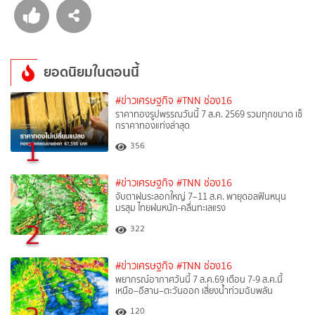
ยอดนิยมในตอนนี้
#ข่าวเศรษฐกิจ
#TNN ช่อง16
ราคาทองรูปพรรณวันนี้ 7 ส.ค. 2569 รวมทุกขนาด เช็
กราคาทองแท่งล่าสุด
1
356
#ข่าวเศรษฐกิจ
#TNN ช่อง16
จับตาฝนระลอกใหญ่ 7–11 ส.ค. พายุดอลฟินหนุน
มรสุม ไทยฝนหนัก-คลื่นทะเลแรง
2
322
#ข่าวเศรษฐกิจ
#TNN ช่อง16
พยากรณ์อากาศวันนี้ 7 ส.ค.69 เตือน 7-9 ส.ค.นี้
เหนือ–อีสาน–ตะวันออก เสี่ยงน้ำท่วมฉับพลัน
120