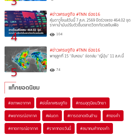
3
#ข่าวเศรษฐกิจ
#TNN ช่อง16
หุ้นดาวโจนส์วันนี้ 7 ส.ค. 2569 ปิดร่วงแรง 464.02 จุด
ราคาน้ำมันปรับตัวขึ้นตลาดวิตกกังวลเงินเฟ้อ
4
104
#ข่าวเศรษฐกิจ
#TNN ช่อง16
พายุลูกที่ 15 “จันหอม” จ่อถล่ม “ญี่ปุ่น” 11 ส.ค.นี้
5
74
แท็กยอดนิยม
#
สภาพอากาศ
#
ย่อโลกเศรษฐกิจ
#
กรมอุตุนิยมวิทยา
#
พยากรณ์อากาศ
#
ฝนตก
#
การตลาดเงินล้าน
#
ทองคำ
#
คาดการณ์อากาศ
#
ราคาทองวันนี้
#
สมาคมค้าทองคำ