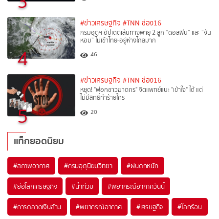
3
#ข่าวเศรษฐกิจ
#TNN ช่อง16
กรมอุตุฯ อัปเดตเส้นทางพายุ 2 ลูก “ดอลฟิน” และ “จัน
หอม” ไม่เข้าไทย-อยู่ห่างไกลมาก
4
46
#ข่าวเศรษฐกิจ
#TNN ช่อง16
หยุด! "ฟอกขาวฆาตกร" จิตแพทย์แนะ "เข้าใจ" ได้ แต่
ไม่มีสิทธิ์ทำร้ายใคร
5
20
แท็กยอดนิยม
#
สภาพอากาศ
#
กรมอุตุนิยมวิทยา
#
ฝนตกหนัก
#
ย่อโลกเศรษฐกิจ
#
น้ำท่วม
#
พยากรณ์อากาศวันนี้
#
การตลาดเงินล้าน
#
พยากรณ์อากาศ
#
เศรษฐกิจ
#
โลกร้อน