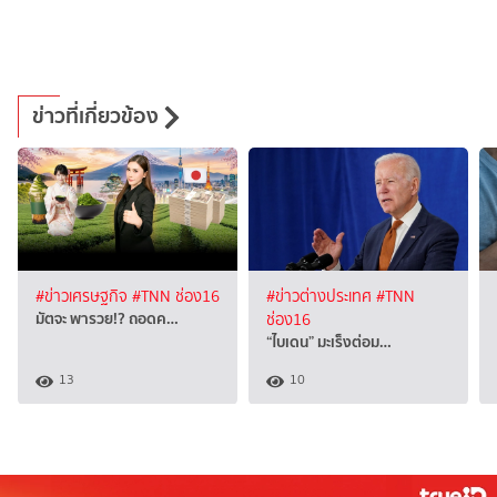
ข่าวที่เกี่ยวข้อง
#ข่าวเศรษฐกิจ
#TNN ช่อง16
#ข่าวต่างประเทศ
#TNN
มัตจะ พารวย!? ถอดค…
ช่อง16
“ไบเดน” มะเร็งต่อม…
13
10