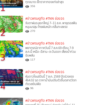
ทุกขนาด เช็กราคาทองแท่งล่าสุด
1
356
#ข่าวเศรษฐกิจ
#TNN ช่อง16
จับตาฝนระลอกใหญ่ 7–11 ส.ค. พายุดอลฟิน
หนุนมรสุม ไทยฝนหนัก-คลื่นทะเลแรง
2
270
#ข่าวเศรษฐกิจ
#TNN ช่อง16
พยากรณ์อากาศวันนี้ 7 ส.ค.69 เตือน 7-9
ส.ค.นี้ เหนือ–อีสาน–ตะวันออก เสี่ยงน้ำท่วม
3
ฉับพลัน
117
#ข่าวเศรษฐกิจ
#TNN ช่อง16
หุ้นดาวโจนส์วันนี้ 7 ส.ค. 2569 ปิดร่วงแรง
464.02 จุด ราคาน้ำมันปรับตัวขึ้นตลาดวิตก
4
กังวลเงินเฟ้อ
96
#ข่าวเศรษฐกิจ
#TNN ช่อง16