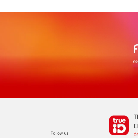
T
E
Follow us
อ