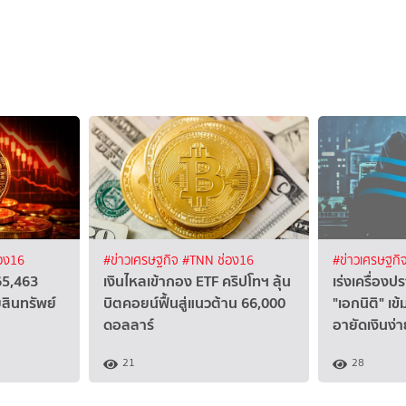
อง16
#ข่าวเศรษฐกิจ
#TNN ช่อง16
#ข่าวเศรษฐกิ
65,463
เงินไหลเข้ากอง ETF คริปโทฯ ลุ้น
เร่งเครื่อง
สินทรัพย์
บิตคอยน์ฟื้นสู่แนวต้าน 66,000
"เอกนิติ" เข้
ดอลลาร์
อายัดเงินง่า
21
28