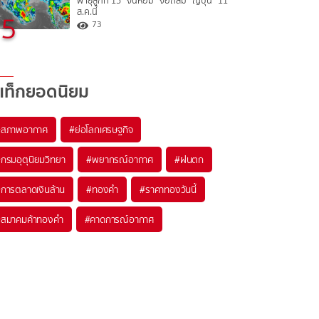
พายุลูกที่ 15 “จันหอม” จ่อถล่ม “ญี่ปุ่น” 11
ส.ค.นี้
5
73
แท็กยอดนิยม
#
สภาพอากาศ
#
ย่อโลกเศรษฐกิจ
#
กรมอุตุนิยมวิทยา
#
พยากรณ์อากาศ
#
ฝนตก
#
การตลาดเงินล้าน
#
ทองคำ
#
ราคาทองวันนี้
#
สมาคมค้าทองคำ
#
คาดการณ์อากาศ