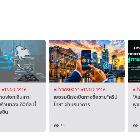
จ
#TNN ช่อง16
#ข่าวเศรษฐกิจ
#TNN ช่อง16
#ข่
ปราบฟอกเงินเทา!
เยอรมนีเร่งเปิดทางซื้อขาย"คริป
"Au
มร้านทอง-ดิจิทัล ชี้
โทฯ" ผ่านธนาคาร
พุ่
ยขึ้น
16