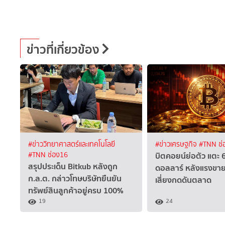
ข่าวที่เกี่ยวข้อง
#ข่าววิทยาศาสตร์และเทคโนโลยี
#ข่าวเศรษฐกิจ
#TNN ช่
บิตคอยน์ย่อตัว แตะ 
#TNN ช่อง16
สรุปประเด็น Bitkub หลังถูก
ดอลลาร์ หลังแรงขาย
ก.ล.ต. กล่าวโทษบริษัทยืนยัน
เสี่ยงกดดันตลาด
ทรัพย์สินลูกค้าอยู่ครบ 100%
19
24