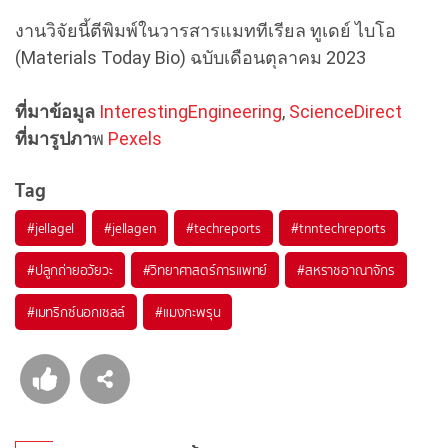
งานวิจัยนี้ตีพิมพ์ในวารสารแมททีเรียล ทูเดย์ ไบโอ
(Materials Today Bio) ฉบับเดือนตุลาคม 2023
ที่มาข้อมูล
InterestingEngineering
,
ScienceDirect
ที่มารูปภา
พ
Pexels
Tag
#
jellagel
#
jellagen
#
techreports
#
tnntechreports
#
ปลูกถ่ายอวัยวะ
#
วิทยาศาสตร์การแพทย์
#
สหราชอาณาจักร
#
เมทริกซ์นอกเซลล์
#
แมงกะพรุน