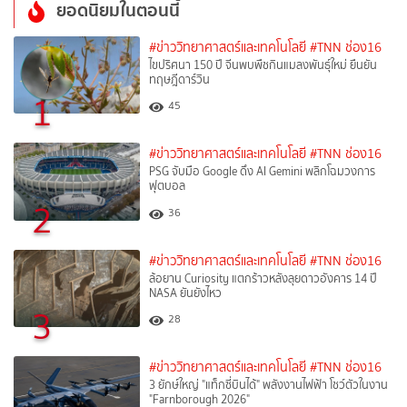
ยอดนิยมในตอนนี้
#ข่าววิทยาศาสตร์และเทคโนโลยี
#TNN ช่อง16
ไขปริศนา 150 ปี จีนพบพืชกินแมลงพันธุ์ใหม่ ยืนยัน
ทฤษฎีดาร์วิน
1
45
#ข่าววิทยาศาสตร์และเทคโนโลยี
#TNN ช่อง16
PSG จับมือ Google ดึง AI Gemini พลิกโฉมวงการ
ฟุตบอล
2
36
#ข่าววิทยาศาสตร์และเทคโนโลยี
#TNN ช่อง16
ล้อยาน Curiosity แตกร้าวหลังลุยดาวอังคาร 14 ปี
NASA ยันยังไหว
3
28
#ข่าววิทยาศาสตร์และเทคโนโลยี
#TNN ช่อง16
3 ยักษ์ใหญ่ "แท็กซี่บินได้" พลังงานไฟฟ้า โชว์ตัวในงาน
"Farnborough 2026"