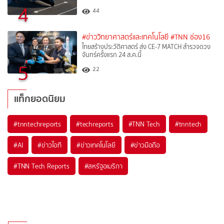
4
44
#ข่าววิทยาศาสตร์และเทคโนโลยี
#TNN ช่อง16
ไทยสร้างประวัติศาสตร์ ส่ง CE-7 MATCH สำรวจดวง
จันทร์ครั้งแรก 24 ส.ค.นี้
5
22
แท็กยอดนิยม
#
tnntechreports
#
techreports
#
TNN Tech
#
tnntech
#
AI
#
ข่าวไอที
#
ข่าวเทคโนโลยี
#
ข่าวมือถือ
#
TNN Tech Reports
#
สหรัฐอเมริกา