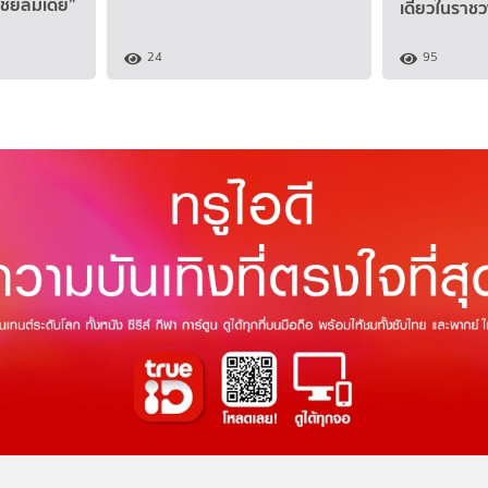
เชียลมีเดีย”
เดียวในราช
24
95