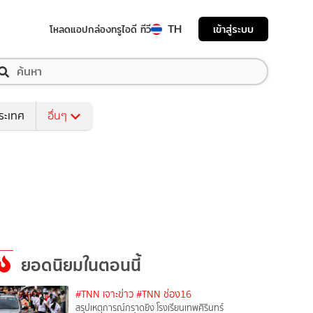
TH
เข้าสู่ระบบ
โหลดแอป
กล่องทรูไอดี ทีวี
ระเทศ
อื่นๆ
ยอดนิยมในตอนนี้
#TNN เจาะข่าว
#TNN ช่อง16
สรุปเหตุการณ์กราดยิง โรงเรียนเทพศิรินทร์