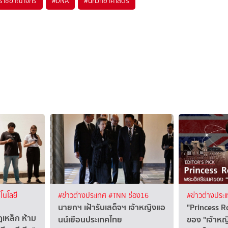
ราชอาณาจักร
#
DNA
#
นักวิทยาศาสตร์
โนโลยี
#ข่าวต่างประเทศ
#TNN ช่อง16
#ข่าวต่างประ
นายกฯ เฝ้ารับเสด็จฯ เจ้าหญิงแอ
"Princess R
เหล็ก ห้าม
นน์เยือนประเทศไทย
ของ "เจ้าหญ