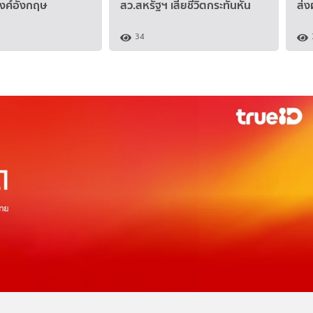
วงศ์อังกฤษ
สว.สหรัฐฯ เสียชีวิตกระทันหัน
ส่ง
34