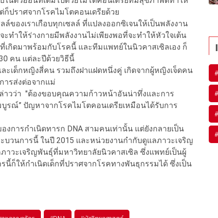
ปในตัวอ่อนที่เต็มไปด้วยไมโตคอนเดรียที่มีสุขภาพดีทำให้
่ แต่ก็ปราศจากโรคไมโตคอนเดรียด้วย
์ของเราเกือบทุกเซลล์ ที่แปลงออกซิเจนให้เป็นพลังงาน
ะทำให้ร่างกายมีพลังงานไม่เพียงพอที่จะทำให้หัวใจเต้น
ที่เกิดมาพร้อมกับโรคนี้ และทีมแพทย์ในนิวคาสเซิลเอง ก็
 คน แต่ละปีด้วยวิธีนี้
ละเด็กหญิงสี่คน รวมถึงฝาแฝดหนึ่งคู่ เกิดจากผู้หญิงเจ็ดคน
อการส่งต่อจากแม่
้กล่าวว่า "ต้องขอบคุณความก้าวหน้าอันน่าทึ่งและการ
งสมบูรณ์” ปัญหาจากโรคไมโตคอนเดรียเหมือนได้รับการ
องการกำเนิดทารก DNA สามคนเท่านั้น แต่ยังกลายเป็น
บวนการนี้ ในปี 2015 และหน่วยงานกํากับดูแลภาวะเจริญ
ภาวะเจริญพันธุ์ที่มหาวิทยาลัยนิวคาสเซิล ซึ่งแพทย์เป็นผู้
รนี้ก็ให้กำเนิดเด็กที่ปราศจากโรคทางพันธุกรรมได้ ซึ่งเป็น