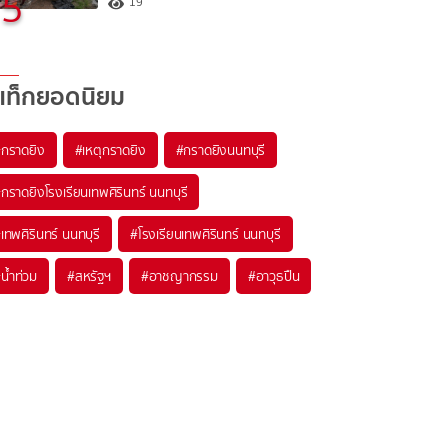
5
19
แท็กยอดนิยม
#
กราดยิง
#
เหตุกราดยิง
#
กราดยิงนนทบุรี
#
กราดยิงโรงเรียนเทพศิรินทร์ นนทบุรี
#
เทพศิรินทร์ นนทบุรี
#
โรงเรียนเทพศิรินทร์ นนทบุรี
#
น้ำท่วม
#
สหรัฐฯ
#
อาชญากรรม
#
อาวุธปืน