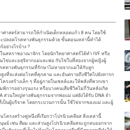
ทยาศาสตร์สามารถให้กำเนิดเด็กหลอดแก้ว 8 คน โดยใช้
ละปลอดโรคทางพันธุกรรมด้วย ขั้นตอนเหล่านี้ทำได้
์อย่างไรบ้าง ?
ล ในสหราชอาณาจักร โดยนักวิทยาศาสตร์ได้ทำ IVF หรือ
ไข่และอสุจิจากแม่และพ่อ กับไข่ใบที่สองจากผู้หญิงผู้
อโรคทางพันธุกรรมที่รักษาไม่หายจากแม่ให้กับลูก
ยงสูงที่จะส่งต่อโรคที่คุกคาม และอันตรายถึงชีวิตไปยังทารก
โครงสร้างเล็ก ๆ ที่อยู่ภายในเซลล์และให้พลังที่พวกเขา
การอย่างรุนแรง หรือบางคนเสียชีวิตไม่กี่วันหลังเกิด
 ส่วนใหญ่ทางพันธุกรรมจากพ่อแม่ แต่ยังได้รับ DNA จํา
่เป็นผู้บริจาค โดยกระบวนการนั้น ใช้ไข่จากของแม่ และผู้
รงสร้างคู่หนึ่งที่เรียกว่าโปรนิวเคลียส สิ่งเหล่านี้
นุษย์ เช่น สีผม และส่วนสูงโปรนิวเคลียสจะถูกลบออกจาก