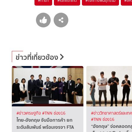
#
ทารก
#
เด็กแรกเกิด
#
โรคทางพันธุกรรม
#
สห
ข่าวที่เกี่ยวข้อง
#ข่าวเศรษฐกิจ
#TNN ช่อง16
#ข่าววิทยาศาสตร์และเทค
ไทย-อังกฤษ จับมือการค้า ยก
#TNN ช่อง16
“อังกฤษ” จ่อคลอดกฎ
ระดับสัมพันธ์ พร้อมเจรจา FTA