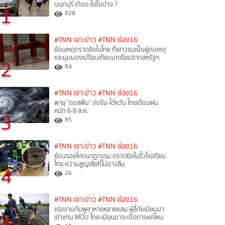
นนทบุรี เกิดอะไรขึ้นบ้าง ?
1
828
#TNN เจาะข่าว
#TNN ช่อง16
ย้อนเหตุกราดยิงในไทย ที่เยาวชนเป็นผู้ก่อเหตุ
และมุมมองเปรียบเทียบบทเรียนจากสหรัฐฯ
2
84
#TNN เจาะข่าว
#TNN ช่อง16
พายุ "ดอลฟิน" จ่อจีน-ไต้หวัน ไทยเตือนฝน
หนัก 6-9 ส.ค.
3
85
#TNN เจาะข่าว
#TNN ช่อง16
ย้อนรอยโศกนาฏกรรม กราดยิงในรั้วโรงเรียน
ไทย ความสูญเสียที่ไม่อาจลืม
4
26
#TNN เจาะข่าว
#TNN ช่อง16
แรงงานกัมพูชาหายหลายแสน ผู้ลี้ภัยเมียนมา
เข้าแทน MOU ไทย-เมียนมาจะเปิดทางแค่ไหน