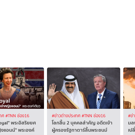
เทศ
#TNN ช่อง16
#ข่าวต่างประเทศ
#TNN ช่อง16
#ข่
oyal" พระอิสริยยศ
โลกสิ้น 2 บุคคลสำคัญ อดีตเจ้า
มล
ิงแอนน์" พระองค์
ผู้ครองรัฐกาตาร์สิ้นพระชนม์
เปล