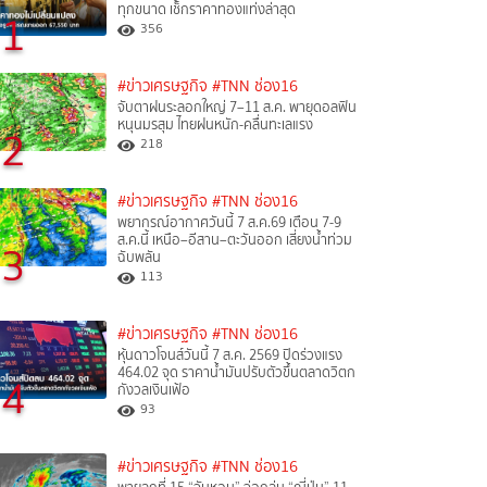
ทุกขนาด เช็กราคาทองแท่งล่าสุด
1
356
#ข่าวเศรษฐกิจ
#TNN ช่อง16
จับตาฝนระลอกใหญ่ 7–11 ส.ค. พายุดอลฟิน
หนุนมรสุม ไทยฝนหนัก-คลื่นทะเลแรง
2
218
#ข่าวเศรษฐกิจ
#TNN ช่อง16
พยากรณ์อากาศวันนี้ 7 ส.ค.69 เตือน 7-9
ส.ค.นี้ เหนือ–อีสาน–ตะวันออก เสี่ยงน้ำท่วม
3
ฉับพลัน
113
#ข่าวเศรษฐกิจ
#TNN ช่อง16
หุ้นดาวโจนส์วันนี้ 7 ส.ค. 2569 ปิดร่วงแรง
464.02 จุด ราคาน้ำมันปรับตัวขึ้นตลาดวิตก
4
กังวลเงินเฟ้อ
93
#ข่าวเศรษฐกิจ
#TNN ช่อง16