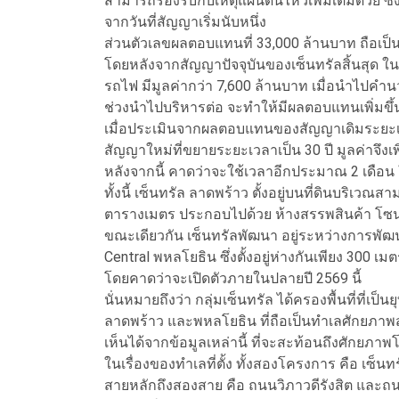
สามารถรองรับกับเหตุแผ่นดินไหวเพิ่มเติมด้วย ซึ
จากวันที่สัญญาเริ่มนับหนึ่ง
ส่วนตัวเลขผลตอบแทนที่ 33,000 ล้านบาท ถือเป็น
โดยหลังจากสัญญาปัจจุบันของเซ็นทรัลสิ้นสุด ใ
รถไฟ มีมูลค่ากว่า 7,600 ล้านบาท เมื่อนำไปคำ
ช่วงนำไปบริหารต่อ จะทำให้มีผลตอบแทนเพิ่มขึ้น เ
เมื่อประเมินจากผลตอบแทนของสัญญาเดิมระยะเวล
สัญญาใหม่ที่ขยายระยะเวลาเป็น 30 ปี มูลค่าจึงเพิ
หลังจากนี้ คาดว่าจะใช้เวลาอีกประมาณ 2 เดือ
ทั้งนี้ เซ็นทรัล ลาดพร้าว ตั้งอยู่บนที่ดินบริเว
ตารางเมตร ประกอบไปด้วย ห้างสรรพสินค้า โซ
ขณะเดียวกัน เซ็นทรัลพัฒนา อยู่ระหว่างการพัฒน
Central พหลโยธิน ซึ่งตั้งอยู่ห่างกันเพียง 300 เม
โดยคาดว่าจะเปิดตัวภายในปลายปี 2569 นี้
นั่นหมายถึงว่า กลุ่มเซ็นทรัล ได้ครองพื้นที่ที่
ลาดพร้าว และพหลโยธิน ที่ถือเป็นทำเลศักยภาพสู
เห็นได้จากข้อมูลเหล่านี้ ที่จะสะท้อนถึงศักยภ
ในเรื่องของทำเลที่ตั้ง ทั้งสองโครงการ คือ เซ็
สายหลักถึงสองสาย คือ ถนนวิภาวดีรังสิต และถน