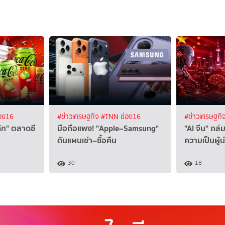
อง16
#ข่าวเศรษฐกิจ
#TNN ช่อง16
#ข่าวเศรษฐกิ
"โค้ก" ตลาดซี
มือถือแพง! "Apple–Samsung"
"AI จีน" ถล่ม
ดันแผนเช่า–ซื้อคืน
ความเป็นผู้
30
18