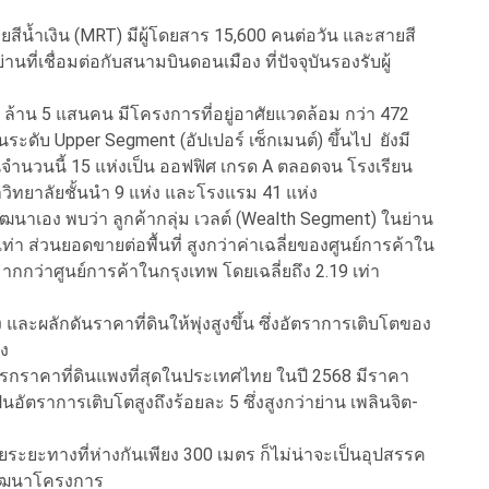
ยสีน้ำเงิน (MRT) มีผู้โดยสาร 15,600 คนต่อวัน และสายสี
่านที่เชื่อมต่อกับสนามบินดอนเมือง ที่ปัจจุบันรองรับผู้
 2 ล้าน 5 แสนคน มีโครงการที่อยู่อาศัยแวดล้อม กว่า 472
ับ Upper Segment (อัปเปอร์ เซ็กเมนต์) ขึ้นไป ยังมี
นวนนี้ 15 แห่งเป็น ออฟฟิศ เกรด A ตลอดจน โรงเรียน
หาวิทยาลัยชั้นนำ 9 แห่ง และโรงแรม 41 แห่ง
พัฒนาเอง พบว่า ลูกค้ากลุ่ม เวลต์ (Wealth Segment) ในย่าน
3 เท่า ส่วนยอดขายต่อพื้นที่ สูงกว่าค่าเฉลี่ยของศูนย์การค้าใน
ากกว่าศูนย์การค้าในกรุงเทพ โดยเฉลี่ยถึง 2.19 เท่า
ง และผลักดันราคาที่ดินให้พุ่งสูงขึ้น ซึ่งอัตราการเติบโตของ
อง
แรกราคาที่ดินแพงที่สุดในประเทศไทย ในปี 2568 มีราคา
นอัตราการเติบโตสูงถึงร้อยละ 5 ซึ่งสูงกว่าย่าน เพลินจิต-
้วยระยะทางที่ห่างกันเพียง 300 เมตร ก็ไม่น่าจะเป็นอุปสรรค
้พัฒนาโครงการ