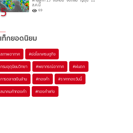
พายุลูกที่ 15 “จันหอม” จ่อถล่ม “ญี่ปุ่น” 11
ส.ค.นี้
5
69
แท็กยอดนิยม
#
สภาพอากาศ
#
ย่อโลกเศรษฐกิจ
#
กรมอุตุนิยมวิทยา
#
พยากรณ์อากาศ
#
ฝนตก
#
การตลาดเงินล้าน
#
ทองคำ
#
ราคาทองวันนี้
#
สมาคมค้าทองคำ
#
ทองคำแท่ง