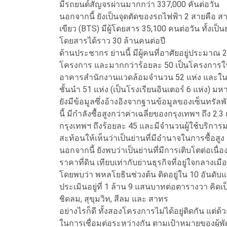
มีรถยนต์สัญจรผ่านมากกว่า 337,000 คันต่อวัน
นอกจากนี้ ยังเป็นจุดตัดของรถไฟฟ้า 2 สายคือ สา
เขียว (BTS) มีผู้โดยสาร 35,100 คนต่อวัน ทั้งเป็นย
โดยสารได้ราว 30 ล้านคนต่อปี
ด้านประชากร ย่านนี้ มีผู้คนที่อาศัยอยู่ประมาณ
โครงการ และมากกว่าร้อยละ 50 เป็นโครงการในระด
อาคารสำนักงานแวดล้อมจำนวน 52 แห่ง และในจำ
ชั้นนำ 51 แห่ง (เป็นโรงเรียนอินเตอร์ 6 แห่ง) ม
ยังมีข้อมูลซึ่งอ้างอิงจากฐานข้อมูลของเซ็นทรัล
นี้ มีกำลังซื้อสูงกว่าค่าเฉลี่ยของกรุงเทพฯ ถึง 2.
กรุงเทพฯ ถึงร้อยละ 45 และมีจำนวนผู้ใช้บริการม
สะท้อนให้เห็นว่าเป็นย่านที่มีอำนาจในการซื้อสูง
นอกจากนี้ ยังพบว่าเป็นย่านที่มีการเติบโตต่อเนื่อ
ราคาที่ดิน เทียบเท่ากับย่านธุรกิจที่อยู่ใจกลางเมื
โดยพบว่า พหลโยธินช่วงต้น ติดอยู่ใน 10 อันดับ
ประเมินอยู่ที่ 1 ล้าน 9 แสนบาทต่อตารางวา คิดเป็
ชิดลม, สุขุมวิท, สีลม และ สาทร
อย่างไรก็ดี ทั้งสองโครงการไม่ได้อยู่ติดกัน แต่ด
ในการเชื่อมต่อระหว่างกัน ตามเป้าหมายของผู