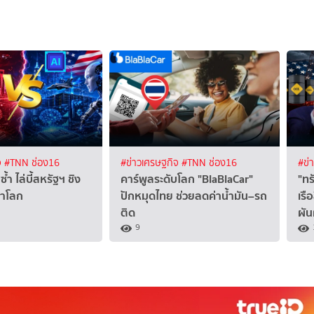
จ
#TNN ช่อง16
#ข่าวเศรษฐกิจ
#TNN ช่อง16
#ข่
ซ้ำ ไล่บี้สหรัฐฯ ชิง
คาร์พูลระดับโลก "BlaBlaCar"
"ทร
นำโลก
ปักหมุดไทย ช่วยลดค่าน้ำมัน–รถ
เรื
ติด
ผั
9