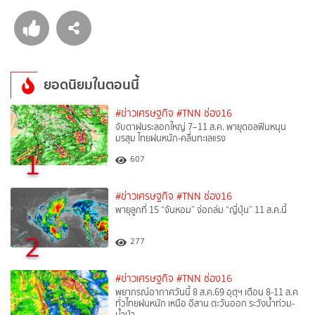
ยอดนิยมในตอนนี้
#ข่าวเศรษฐกิจ
#TNN ช่อง16
จับตาฝนระลอกใหญ่ 7–11 ส.ค. พายุดอลฟินหนุน
มรสุม ไทยฝนหนัก-คลื่นทะเลแรง
1
607
#ข่าวเศรษฐกิจ
#TNN ช่อง16
พายุลูกที่ 15 “จันหอม” จ่อถล่ม “ญี่ปุ่น” 11 ส.ค.นี้
2
277
#ข่าวเศรษฐกิจ
#TNN ช่อง16
พยากรณ์อากาศวันนี้ 8 ส.ค.69 อุตุฯ เตือน 8-11 ส.ค
ทั่วไทยฝนหนัก เหนือ อีสาน ตะวันออก ระวังน้ำท่วม-
น้ำป่า