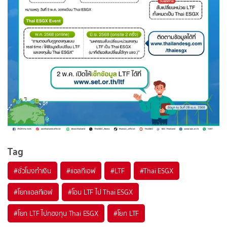
Tag
#
ชั่วโมงทำเงิน
#
แอลทีเอฟ
#
LTF
#
Thai ESGX
#
โยกแอลทีเอฟ
#
โอน LTF ไป Thai ESGX
#
โยก LTF ไปกองทุน Thai ESGX
#
โยก LTF