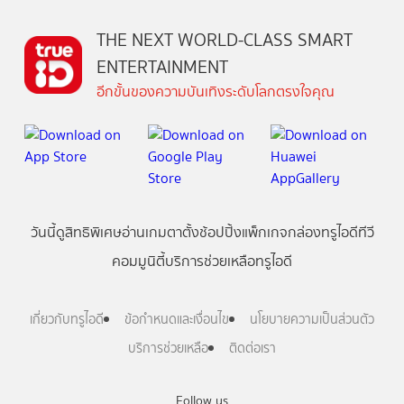
THE NEXT WORLD-CLASS SMART
ENTERTAINMENT
อีกขั้นของความบันเทิงระดับโลกตรงใจคุณ
วันนี้
ดู
สิทธิพิเศษ
อ่าน
เกม
ตาตั้ง
ช้อปปิ้ง
แพ็กเกจ
กล่องทรูไอดีทีวี
คอมมูนิตี้
บริการช่วยเหลือทรูไอดี
เกี่ยวกับทรูไอดี
ข้อกำหนดและเงื่อนไข
นโยบายความเป็นส่วนตัว
บริการช่วยเหลือ
ติดต่อเรา
Follow us