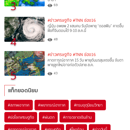
3
69
#ข่าวเศรษฐกิจ
#TNN ช่อง16
ญี่ปุ่น อพยพ 2 แสนคน รับมือพายุ “ดอลฟิน” คาดขึ้น
ฝั่งที่จีนตอนใต้ 9-10 ส.ค.นี้
4
48
#ข่าวเศรษฐกิจ
#TNN ช่อง16
คาดการณ์อากาศ 15 วัน พายุดันมรสุมแรงขึ้น จับตา
พายุลูกใหม่อาจก่อตัวปลาย ส.ค.
5
43
แท็กยอดนิยม
#
สภาพอากาศ
#
พยากรณ์อากาศ
#
กรมอุตุนิยมวิทยา
#
ย่อโลกเศรษฐกิจ
#
ฝนตก
#
การตลาดเงินล้าน
#
คาดการณ์อากาศ
#
เศรษฐกิจ
#
โลกร้อน
#
ข่าววันนี้