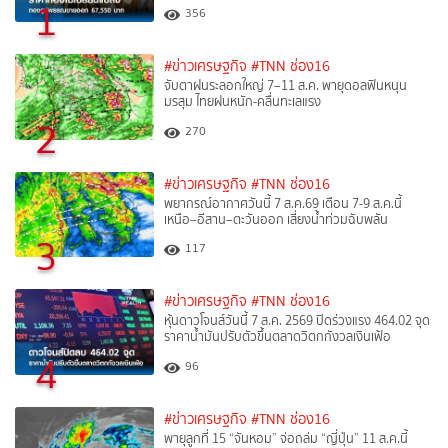
1
356
#ข่าวเศรษฐกิจ
#TNN ช่อง16
จับตาฝนระลอกใหญ่ 7–11 ส.ค. พายุดอลฟินหนุน
มรสุม ไทยฝนหนัก-คลื่นทะเลแรง
2
270
#ข่าวเศรษฐกิจ
#TNN ช่อง16
พยากรณ์อากาศวันนี้ 7 ส.ค.69 เตือน 7-9 ส.ค.นี้
เหนือ–อีสาน–ตะวันออก เสี่ยงน้ำท่วมฉับพลัน
3
117
#ข่าวเศรษฐกิจ
#TNN ช่อง16
หุ้นดาวโจนส์วันนี้ 7 ส.ค. 2569 ปิดร่วงแรง 464.02 จุด
ราคาน้ำมันปรับตัวขึ้นตลาดวิตกกังวลเงินเฟ้อ
4
96
#ข่าวเศรษฐกิจ
#TNN ช่อง16
พายุลูกที่ 15 “จันหอม” จ่อถล่ม “ญี่ปุ่น” 11 ส.ค.นี้