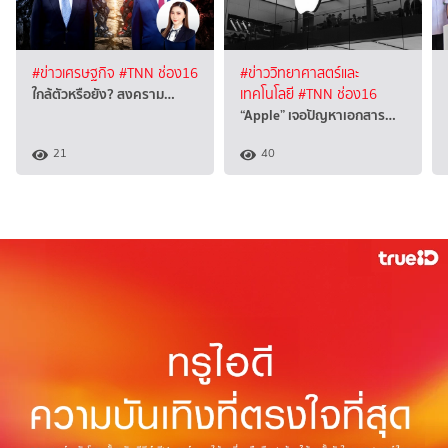
#ข่าวเศรษฐกิจ
#TNN ช่อง16
#ข่าววิทยาศาสตร์และ
ใกล้ตัวหรือยัง? สงคราม…
เทคโนโลยี
#TNN ช่อง16
“Apple” เจอปัญหาเอกสาร…
21
40