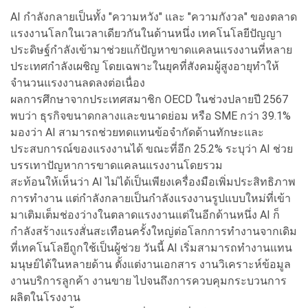
AI กำลังกลายเป็นทั้ง "ความหวัง" และ "ความกังวล" ของตลาด
แรงงานโลกในเวลาเดียวกันในด้านหนึ่ง เทคโนโลยีปัญญา
ประดิษฐ์กำลังเข้ามาช่วยแก้ปัญหาขาดแคลนแรงงานที่หลาย
ประเทศกำลังเผชิญ โดยเฉพาะในยุคที่สังคมผู้สูงอายุทำให้
จำนวนแรงงานลดลงต่อเนื่อง
ผลการศึกษาจากประเทศสมาชิก OECD ในช่วงปลายปี 2567
พบว่า ธุรกิจขนาดกลางและขนาดย่อม หรือ SME กว่า 39.1%
มองว่า AI สามารถช่วยทดแทนข้อจำกัดด้านทักษะและ
ประสบการณ์ของแรงงานได้ ขณะที่อีก 25.2% ระบุว่า AI ช่วย
บรรเทาปัญหาการขาดแคลนแรงงานโดยรวม
สะท้อนให้เห็นว่า AI ไม่ได้เป็นเพียงเครื่องมือเพิ่มประสิทธิภาพ
การทำงาน แต่กำลังกลายเป็นกำลังแรงงานรูปแบบใหม่ที่เข้า
มาเติมเต็มช่องว่างในตลาดแรงงานแต่ในอีกด้านหนึ่ง AI ก็
กำลังสร้างแรงสั่นสะเทือนครั้งใหญ่ต่อโลกการทำงานจากเดิม
ที่เทคโนโลยีถูกใช้เป็นผู้ช่วย วันนี้ AI เริ่มสามารถทำงานแทน
มนุษย์ได้ในหลายด้าน ตั้งแต่งานเอกสาร งานวิเคราะห์ข้อมูล
งานบริการลูกค้า งานขาย ไปจนถึงการควบคุมกระบวนการ
ผลิตในโรงงาน