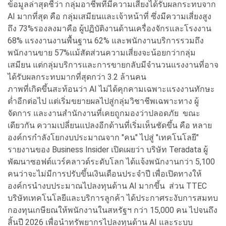
ข้อมูลล่าสุดชี้ว่า กลุ่มอาชีพที่มีความเสี่ยงได้รับผลกระทบจาก
AI มากที่สุด คือ กลุ่มเสมียนและเจ้าหน้าที่ ซึ่งมีความเสี่ยงสูง
ถึง 73%รองลงมาคือ ผู้ปฏิบัติงานด้านเครื่องจักรและโรงงาน
68% แรงงานงานพื้นฐาน 62% และพนักงานบริการรวมถึง
พนักงานขาย 57%แม้สัดส่วนความเสี่ยงจะน้อยกว่ากลุ่ม
เสมียน แต่กลุ่มบริการและการขายกลับมีจำนวนแรงงานที่อาจ
ได้รับผลกระทบมากที่สุดกว่า 3.2 ล้านคน
ภาพที่เกิดขึ้นสะท้อนว่า AI ไม่ได้คุกคามเฉพาะแรงงานทักษะ
ต่ำอีกต่อไป แต่เริ่มขยายผลไปสู่กลุ่มวิชาชีพเฉพาะทาง ผู้
จัดการ และงานสำนักงานที่เคยถูกมองว่าปลอดภัย ขณะ
เดียวกัน ความเปลี่ยนแปลงอีกด้านที่เริ่มเห็นชัดขึ้น คือ หลาย
องค์กรกำลังโยกงบประมาณจาก "คน" ไปสู่ "เทคโนโลยี"
รายงานของ Business Insider เปิดเผยว่า บริษัท Teradata ผู้
พัฒนาซอฟต์แวร์คลาวด์ระดับโลก ได้แจ้งพนักงานกว่า 5,100
คนว่าจะไม่มีการปรับขึ้นเงินเดือนประจำปี เพื่อเปิดทางให้
องค์กรนำงบประมาณไปลงทุนด้าน AI มากขึ้น ส่วน TTEC
บริษัทเทคโนโลยีและบริการลูกค้า ได้ประกาศระงับการสมทบ
กองทุนเกษียณให้พนักงานในสหรัฐฯ กว่า 15,000 คน ไปจนถึง
สิ้นปี 2026 เพื่อนำทรัพยากรไปลงทุนด้าน AI และระบบ