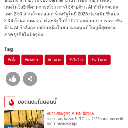
ยืนยันจากรายงานของ Gartner บริษัทวิจัยด้านธุรกิจและ
เทคโนโลยี ที่คาดการณ์ว่า การใช้จ่ายด้าน AI ทั่วโลกจะพุ่ง
แตะ 2.53 ล้านล้านดอลลาร์สหรัฐในปี 2026 ก่อนเพิ่มขึ้นเป็น
3.34 ล้านล้านดอลลาร์สหรัฐในปี 2027 สะท้อนว่าการแข่งขัน
ด้าน AI กำลังกลายเป็นหนึ่งในสนามลงทุนที่ใหญ่ที่สุดของ
ภาคธุรกิจในปัจจุบัน
Tag
#
เอไอ
#
แย่งงาน
#
ตกงาน
#
เลิกจ้าง
#
พนักงาน
ยอดนิยมในตอนนี้
#ข่าวเศรษฐกิจ
#TNN ช่อง16
ราคาทองรูปพรรณวันนี้ 7 ส.ค. 2569 รวมทุกขนาด เช็
กราคาทองแท่งล่าสุด