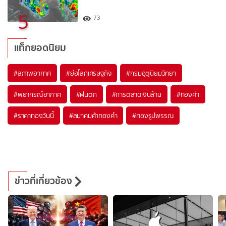
5
73
แท็กยอดนิยม
#
สภาพอากาศ
#
ย่อโลกเศรษฐกิจ
#
กรมอุตุนิยมวิทยา
#
พยากรณ์อากาศ
#
ฝนตก
#
การตลาดเงินล้าน
#
ทองคำ
#
ราคาทองวันนี้
#
สมาคมค้าทองคำ
#
ทองรูปพรรณ
ข่าวที่เกี่ยวข้อง