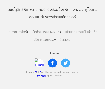
วันนี้
ดู
สิทธิพิเศษ
อ่าน
เกม
ตาตั้ง
ช้อปปิ้ง
แพ็กเกจ
กล่องทรูไอดีทีวี
คอมมูนิตี้
บริการช่วยเหลือทรูไอดี
เกี่ยวกับทรูไอดี
ข้อกำหนดและเงื่อนไข
นโยบายความเป็นส่วนตัว
บริการช่วยเหลือ
ติดต่อเรา
Follow us
Copyright © True Digital Group Company Limited.
All rights reserved