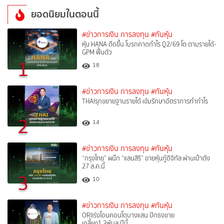
ยอดนิยมในตอนนี้
#ข่าวการเงิน การลงทุน
#ทันหุ้น
หุ้น HANA ดีดขึ้น โบรกคาดกำไร Q2/69 โต ตามรายได้-
GPM ฟื้นตัว
1
18
#ข่าวการเงิน การลงทุน
#ทันหุ้น
THAIรุกขยายฐานรายได้ เข้มรักษาอัตราการทำกำไร
2
14
#ข่าวการเงิน การลงทุน
#ทันหุ้น
“กรุงไทย” ผนึก “แสนสิริ” ขายหุ้นกู้ดิจิทัล ผ่านเป๋าตัง
27 ส.ค.นี้
3
10
#ข่าวการเงิน การลงทุน
#ทันหุ้น
ORIเร่งโอนคอนโดบางแสน ปักธงขาย
เกลี้ยง1.3พันล.ปีนี้