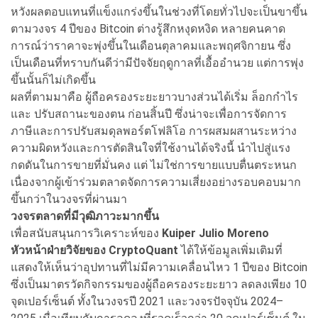
หวังผลตอบแทนที่แข็งแกร่งขึ้นในช่วงที่โดยทั่วไปจะเป็นขาขึ้น
ตามวงจร 4 ปีของ Bitcoin ต่างรู้สึกหงุดหงิด หลายคนคาด
การณ์ว่าราคาจะพุ่งขึ้นในเดือนตุลาคมและพฤศจิกายน ซึ่ง
เป็นเดือนที่ทราบกันดีว่ามีปัจจัยฤดูกาลที่เอื้ออำนวย แต่การพุ่ง
ขึ้นนั้นก็ไม่เกิดขึ้น
ผลที่ตามมาคือ ผู้ถือครองระยะยาวบางส่วนได้เริ่ม ล็อกกำไร
และ ปรับสถานะของตน ก่อนสิ้นปี ซึ่งน่าจะเพื่อการจัดการ
ภาษีและการปรับสมดุลพอร์ตโฟลิโอ การผสมผสานระหว่าง
ความผิดหวังและการตัดสินใจที่ใช้งานได้จริงนี้ นำไปสู่แรง
กดดันในการขายที่มั่นคง แต่ ไม่ใช่การขายแบบตื่นตระหนก
เนื่องจากผู้เข้าร่วมตลาดจัดการความเสี่ยงอย่างรอบคอบมาก
ขึ้นกว่าในวงจรที่ผ่านมา
วงจรตลาดที่มีวุฒิภาวะมากขึ้น
เพื่อสนับสนุนการวิเคราะห์ของ
Kuiper Julio Moreno
หัวหน้าฝ่ายวิจัยของ CryptoQuant
ได้ให้ข้อมูลเพิ่มเติมที่
แสดงให้เห็นว่าอุปทานที่ไม่มีความเคลื่อนไหว 1 ปีของ Bitcoin
ซึ่งเป็นมาตรวัดกิจกรรมของผู้ถือครองระยะยาว ลดลงเพียง 10
จุดเปอร์เซ็นต์ ทั้งในวงจรปี 2021 และวงจรปัจจุบัน 2024–