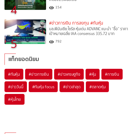
4
154
#ข่าวการเงิน การลงทุน
#ทันหุ้น
บล.ฟินันเซีย ไซรัส หุ้นเด่น ADVANC แนะนำ “ซื้อ” ราคา
เป้าหมายเฉลี่ย IAA consensus 335.72 บาท
5
792
แท็กยอดนิยม
#
ทันหุ้น
#
ข่าวการเงิน
#
ข่าวเศรษฐกิจ
#
หุ้น
#
การเงิน
#
ข่าววันนี้
#
ทันหุ้น focus
#
ข่าวล่าสุด
#
ตลาดหุ้น
#
หุ้นไทย