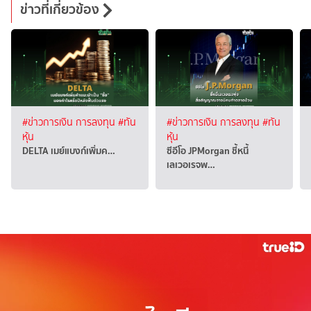
ข่าวที่เกี่ยวข้อง
#ข่าวการเงิน การลงทุน
#ทัน
#ข่าวการเงิน การลงทุน
#ทัน
หุ้น
หุ้น
DELTA เมย์แบงก์เพิ่มค…
ซีอีโอ JPMorgan ชี้หนี้
เลเวอเรจพ…