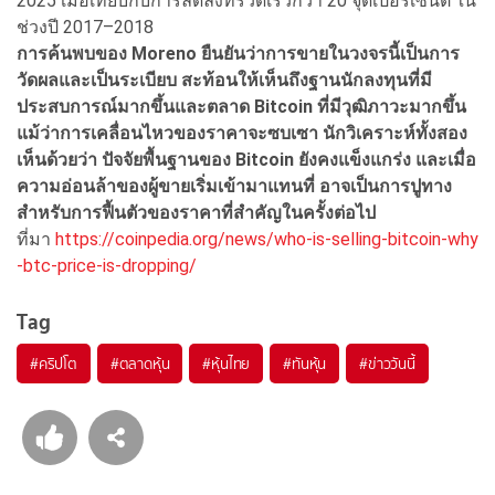
2025 เมื่อเทียบกับการลดลงที่รวดเร็วกว่า 20 จุดเปอร์เซ็นต์ ใน
ช่วงปี 2017–2018
การค้นพบของ Moreno
ยืนยันว่าการขายในวงจรนี้เป็นการ
วัดผลและเป็นระเบียบ
สะท้อนให้เห็นถึงฐานนักลงทุนที่มี
ประสบการณ์มากขึ้นและตลาด Bitcoin
ที่มีวุฒิภาวะมากขึ้น
แม้ว่าการเคลื่อนไหวของราคาจะซบเซา นักวิเคราะห์ทั้งสอง
เห็นด้วยว่า
ปัจจัยพื้นฐานของ Bitcoin
ยังคงแข็งแกร่ง
และเมื่อ
ความอ่อนล้าของผู้ขายเริ่มเข้ามาแทนที่ อาจเป็นการปูทาง
สำหรับการฟื้นตัวของราคาที่สำคัญในครั้งต่อไป
ที่มา
https://coinpedia.org/news/who-is-selling-bitcoin-why
-btc-price-is-dropping/
Tag
#
คริปโต
#
ตลาดหุ้น
#
หุ้นไทย
#
ทันหุ้น
#
ข่าววันนี้