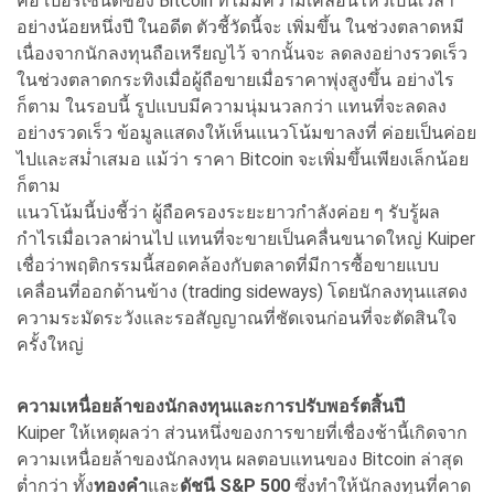
คือ เปอร์เซ็นต์ของ Bitcoin ที่ไม่มีความเคลื่อนไหวเป็นเวลา
อย่างน้อยหนึ่งปี ในอดีต ตัวชี้วัดนี้จะ เพิ่มขึ้น ในช่วงตลาดหมี
เนื่องจากนักลงทุนถือเหรียญไว้ จากนั้นจะ ลดลงอย่างรวดเร็ว
ในช่วงตลาดกระทิงเมื่อผู้ถือขายเมื่อราคาพุ่งสูงขึ้น อย่างไร
ก็ตาม ในรอบนี้ รูปแบบมีความนุ่มนวลกว่า แทนที่จะลดลง
อย่างรวดเร็ว ข้อมูลแสดงให้เห็นแนวโน้มขาลงที่ ค่อยเป็นค่อย
ไปและสม่ำเสมอ แม้ว่า ราคา Bitcoin จะเพิ่มขึ้นเพียงเล็กน้อย
ก็ตาม
แนวโน้มนี้บ่งชี้ว่า ผู้ถือครองระยะยาวกำลังค่อย ๆ รับรู้ผล
กำไรเมื่อเวลาผ่านไป แทนที่จะขายเป็นคลื่นขนาดใหญ่ Kuiper
เชื่อว่าพฤติกรรมนี้สอดคล้องกับตลาดที่มีการซื้อขายแบบ
เคลื่อนที่ออกด้านข้าง (trading sideways) โดยนักลงทุนแสดง
ความระมัดระวังและรอสัญญาณที่ชัดเจนก่อนที่จะตัดสินใจ
ครั้งใหญ่
ความเหนื่อยล้าของนักลงทุนและการปรับพอร์ตสิ้นปี
Kuiper ให้เหตุผลว่า ส่วนหนึ่งของการขายที่เชื่องช้านี้เกิดจาก
ความเหนื่อยล้าของนักลงทุน ผลตอบแทนของ Bitcoin ล่าสุด
ต่ำกว่า ทั้ง
ทองคำ
และ
ดัชนี S&P 500
ซึ่งทำให้นักลงทุนที่คาด