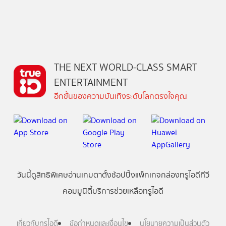
THE NEXT WORLD-CLASS SMART
ENTERTAINMENT
อีกขั้นของความบันเทิงระดับโลกตรงใจคุณ
วันนี้
ดู
สิทธิพิเศษ
อ่าน
เกม
ตาตั้ง
ช้อปปิ้ง
แพ็กเกจ
กล่องทรูไอดีทีวี
คอมมูนิตี้
บริการช่วยเหลือทรูไอดี
เกี่ยวกับทรูไอดี
ข้อกำหนดและเงื่อนไข
นโยบายความเป็นส่วนตัว