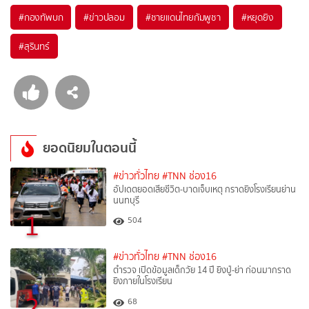
#
กองทัพบก
#
ข่าวปลอม
#
ชายแดนไทยกัมพูชา
#
หยุดยิง
#
สุรินทร์
ยอดนิยมในตอนนี้
#ข่าวทั่วไทย
#TNN ช่อง16
อัปเดตยอดเสียชีวิต-บาดเจ็บเหตุ กราดยิงโรงเรียนย่าน
นนทบุรี
1
504
#ข่าวทั่วไทย
#TNN ช่อง16
ตำรวจ เปิดข้อมูลเด็กวัย 14 ปี ยิงปู่-ย่า ก่อนมากราด
ยิงภายในโรงเรียน
2
68