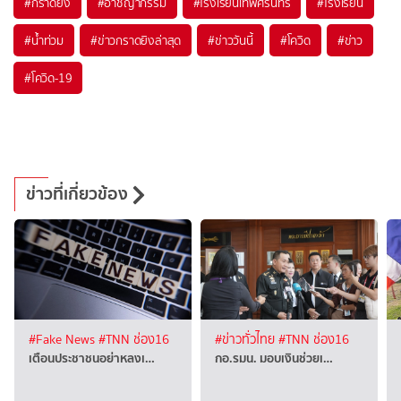
#
กราดยิง
#
อาชญากรรม
#
โรงเรียนเทพศิรินทร์
#
โรงเรียน
#
น้ำท่วม
#
ข่าวกราดยิงล่าสุด
#
ข่าววันนี้
#
โควิด
#
ข่าว
#
โควิด-19
ข่าวที่เกี่ยวข้อง
#Fake News
#TNN ช่อง16
#ข่าวทั่วไทย
#TNN ช่อง16
เตือนประชาชนอย่าหลงเ…
กอ.รมน. มอบเงินช่วยเ…