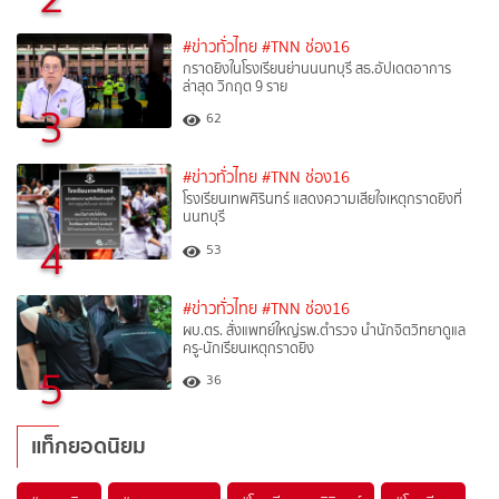
#ข่าวทั่วไทย
#TNN ช่อง16
กราดยิงในโรงเรียนย่านนนทบุรี สธ.อัปเดตอาการ
ล่าสุด วิกฤต 9 ราย
3
62
#ข่าวทั่วไทย
#TNN ช่อง16
โรงเรียนเทพศิรินทร์ แสดงความเสียใจเหตุกราดยิงที่
นนทบุรี
4
53
#ข่าวทั่วไทย
#TNN ช่อง16
ผบ.ตร. สั่งแพทย์ใหญ่รพ.ตำรวจ นำนักจิตวิทยาดูแล
ครู-นักเรียนเหตุกราดยิง
5
36
แท็กยอดนิยม