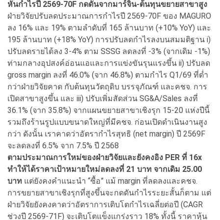
หั่นกำไรปี 2569-70F กดดันจากมาร์จิ้น-ต้นทุนขยายสาขาสูง
ฝ่ายวิจัยปรับลดประมาณการกำไรปี 2569-70F ของ MAGURO
ลง 16% และ 19% ตามลำดับที่ 165 ล้านบาท (+10% YoY) และ
195 ล้านบาท (+18% YoY) การปรับลดกำไรลงบนสมมติฐาน i)
ปรับลดรายได้ลง 3-4% ตาม SSSG ลดลงที่ -3% (จากเดิม -1%)
ท่ามกลางอุปสงค์อ่อนแอและการแข่งขันรุนแรงขึ้น ii) ปรับลด
gross margin ลงที่ 46.0% (จาก 46.8%) ตามกำไร Q1/69 ที่ต่ำ
กว่าฝ่ายวิจัยคาด กับต้นทุนวัตถุดิบ บรรจุภัณฑ์ และคชจ. การ
เปิดสาขาสูงขึ้น และ iii) ปรับเพิ่มสัดส่วน SG&A/Sales ลงที่
36.1% (จาก 35.8%) จากแผนขยายสาขาเชิงรุก 15-20 แห่งปีนี้
รวมถึงร้านรูปแบบขนาดใหญ่ที่มีคชจ. ก่อนเปิดดำเนินงานสูง
กว่า ดังนั้น เราคาดว่าอัตรากำไรสุทธิ (net margin) ปี 2569F
จะลดลงที่ 6.5% จาก 7.5% ปี 2568
ตามประมาณการใหม่ของฝ่ายวิจัยและยังคงอิง PER ที่ 16x
ทำให้ได้ราคาเป้าหมายใหม่ลดลงที่ 21 บาท จากเดิม 25.00
บาท
แต่ยังคงคำแนะนำ “ซื้อ” แม้ margin ที่ลดลงและคชจ.
การขยายสาขาเชิงรุกที่สูงขึ้นจะกดดันกำไรระยะสั้นก็ตาม แต่
ฝ่ายวิจัยยังคงคาดว่าอัตราการเติบโตกำไรเฉลี่ยต่อปี (CAGR
ช่วงปี 2569-71F) จะเติบโตแข็งแกร่งราว 18% ทั้งนี้ ราคาหุ้น