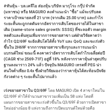
#ทันหุ้น - บล.เคจีไอ ส่องหุ้น บริษัท มากุโระ กรุ๊ป จำกัด
(มหาชน) หรือ MAGURO คงคำแนะนำ “ซื้อ” แม้จะปรับลด
ราคาเป้าหมายลงที่ 21 บาท (จากเดิม 25.00 บาท) และกำไร
ระยะสั้นจะถูกกดดันจากอัตราการเติบโตของรายได้ในสาขา
เดิม (same-store sales growth: SSSG) ที่ชะลอตัว margin
หดตัวและต้นทุนเพิ่มจากการขยายสาขา แต่ฝ่ายวิจัยคาดว่า
กำไร Q2/69F จะยังเติบโตได้ทั้ง YoY และ QoQ และจะเร่งตัว
ขึ้นใน 2H69F จากการขยายสาขาเชิงรุกและการแนะนำ
แบรนด์ใหม่ ขณะนี้ คงคาดว่าอัตราการเติบโตกำไรเฉลี่ยต่อปี
(CAGR ช่วง 2569-71F) อยู่ที่ 18% หลังจากราคาหุ้นล่าสุดปรับ
ฐานลงมาราว 24% แล้ว ปัจจุบัน MAGURO เทรดที่ PEG น่า
สนใจต่ำเพียง 0.4x ซึ่งฝ่ายวิจัยมองว่าราคาหุ้นได้สะท้อนปัจจัย
กังวลต่าง ๆ ระยะสั้นไปมากแล้ว
เร่งขยายสาขาใน Q3/69F
โดย MAGURO เปิด 4 สาขาใหม่ใน
Q2/69F ทำให้จำนวนสาขารวมเพิ่มเป็น 58 แห่ง โดยที่
แผนการขยายสาขาจะเร่งตัวขึ้นใน Q3/69F ด้วยการเปิดสาขา
ใหม่อย่างน้อย 8 แห่งรวมถึงการเปิดแบรนด์ใหม่ด้วยคือ