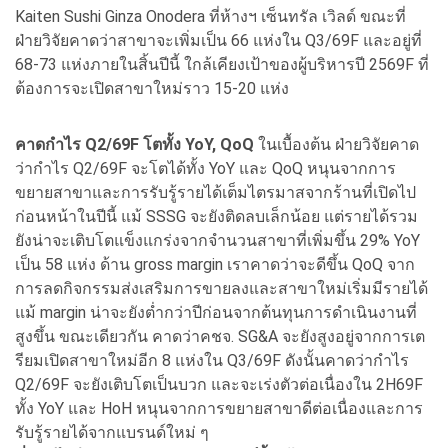
Kaiten Sushi Ginza Onodera ที่ห้างฯ เซ็นทรัล เวิลด์ ขณะที่
ฝ่ายวิจัยคาดว่าสาขาจะเพิ่มเป็น 66 แห่งใน Q3/69F และอยู่ที่
68-73 แห่งภายในสิ้นปีนี้ ใกล้เคียงเป้าของผู้บริหารปี 2569F ที่
ต้องการจะเปิดสาขาใหม่ราว 15-20 แห่ง
คาดกำไร Q2/69F โตทั้ง YoY, QoQ
ในเบื้องต้น ฝ่ายวิจัยคาด
ว่ากำไร Q2/69F จะโตได้ทั้ง YoY และ QoQ หนุนจากการ
ขยายสาขาและการรับรู้รายได้เต็มไตรมาสจากร้านที่เปิดไป
ก่อนหน้าในปีนี้ แม้ SSSG จะยังติดลบเล็กน้อย แต่รายได้รวม
ยังน่าจะเติบโตแข็งแกร่งจากจำนวนสาขาที่เพิ่มขึ้น 29% YoY
เป็น 58 แห่ง ด้าน gross margin เราคาดว่าจะดีขึ้น QoQ จาก
การลดกิจกรรมส่งเสริมการขายลงและสาขาใหม่เริ่มมีรายได้
แม้ margin น่าจะยังต่ำกว่าปีก่อนจากต้นทุนการดำเนินงานที่
สูงขึ้น ขณะเดียวกัน คาดว่าคชจ. SG&A จะยังสูงอยู่จากการเต
รียมเปิดสาขาใหม่อีก 8 แห่งใน Q3/69F ดังนั้นคาดว่ากำไร
Q2/69F จะยังเติบโตเป็นบวก และจะเร่งตัวต่อเนื่องใน 2H69F
ทั้ง YoY และ HoH หนุนจากการขยายสาขาดีต่อเนื่องและการ
รับรู้รายได้จากแบรนด์ใหม่ ๆ