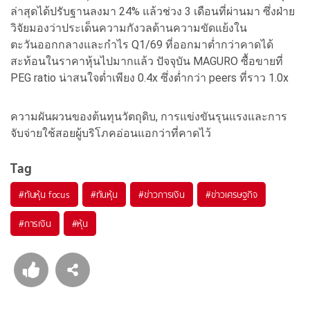
ล่าสุดได้ปรับฐานลงมา 24% แล้วช่วง 3 เดือนที่ผ่านมา ซึ่งฝ่าย
วิจัยมองว่าประเด็นความกังวลด้านความขัดแย้งใน
ตะวันออกกลางและกำไร Q1/69 ที่ออกมาต่ำกว่าคาดได้
สะท้อนในราคาหุ้นไปมากแล้ว ปัจจุบัน MAGURO ซื้อขายที่
PEG ratio น่าสนใจต่ำเพียง 0.4x ซึ่งต่ำกว่า peers ที่ราว 1.0x
ความผันผวนของต้นทุนวัตถุดิบ, การแข่งขันรุนแรงและการ
จับจ่ายใช้สอยผู้บริโภคอ่อนแอกว่าที่คาดไว้
Tag
#
ทันหุ้น focus
#
ทันหุ้น
#
ข่าวการเงิน
#
ข่าวเศรษฐกิจ
#
การเงิน
#
หุ้น