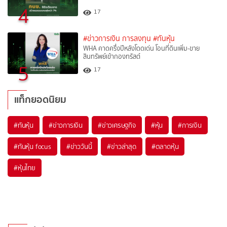
4
17
#ข่าวการเงิน การลงทุน
#ทันหุ้น
WHA คาดครึ่งปีหลังโดดเด่น โอนที่ดินเพิ่ม-ขาย
สินทรัพย์เข้ากองทรัสต์
5
17
แท็กยอดนิยม
#
ทันหุ้น
#
ข่าวการเงิน
#
ข่าวเศรษฐกิจ
#
หุ้น
#
การเงิน
#
ทันหุ้น focus
#
ข่าววันนี้
#
ข่าวล่าสุด
#
ตลาดหุ้น
#
หุ้นไทย