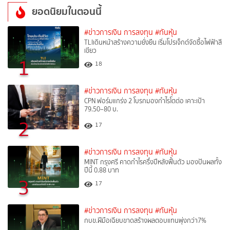
ยอดนิยมในตอนนี้
#ข่าวการเงิน การลงทุน
#ทันหุ้น
TLIเดินหน้าสร้างความยั่งยืน เริ่มโปรเจ็กต์จัดซื้อไฟฟ้าสี
เขียว
1
18
#ข่าวการเงิน การลงทุน
#ทันหุ้น
CPN ฟอร์มแกร่ง 2 โบรกมองกำไรโตต่อ เคาะเป้า
79.50–80 บ.
2
17
#ข่าวการเงิน การลงทุน
#ทันหุ้น
MINT กรุงศรี คาดกำไรครึ่งปีหลังฟื้นตัว มองปันผลทั้ง
ปีนี้ 0.88 บาท
3
17
#ข่าวการเงิน การลงทุน
#ทันหุ้น
กบข.ฝีมือเฉียบขาดสร้างผลตอบแทนพุ่งกว่า7%