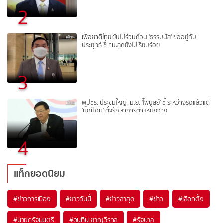
2
เพื่อชาติไทย ยันไม่ร่วมก๊วน 'ธรรมนัส' ขออยู่กับ
ประยุทธ์ ชี้ กม.ลูกยังไม่เรียบร้อย
3
พปชร. ประชุมใหญ่ เม.ย. 'ไพบูลย์' ชี้ ระหว่างรอแล้วแต่
'บิ๊กป้อม' ตั้งรักษาการตำแหน่งว่าง
4
แท็กยอดนิยม
#
ข่าวการเมือง
#
ข่าววันนี้
#
ข่าวล่าสุด
#
ข่าว
#
เลือกตั้ง
#
นายกรัฐมนตรี
#
อนุทิน ชาญวีรกูล
#
รัฐบาล