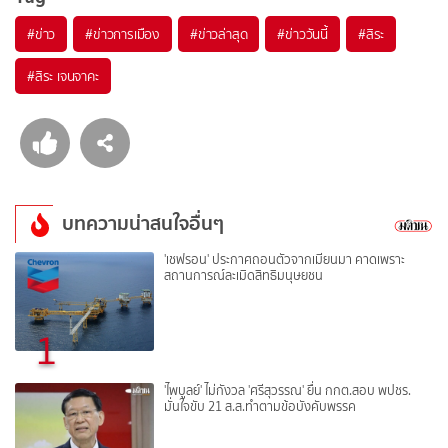
#
ข่าว
#
ข่าวการเมือง
#
ข่าวล่าสุด
#
ข่าววันนี้
#
สิระ
#
สิระ เจนจาคะ
บทความน่าสนใจอื่นๆ
'เชฟรอน' ประกาศถอนตัวจากเมียนมา คาดเพราะ
สถานการณ์ละเมิดสิทธิมนุษยชน
1
'ไพบูลย์' ไม่กังวล 'ศรีสุวรรณ' ยื่น กกต.สอบ พปชร.
มั่นใจขับ 21 ส.ส.ทำตามข้อบังคับพรรค