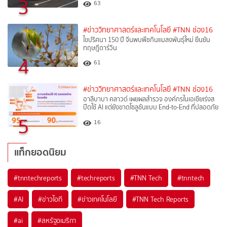
3
63
#ข่าววิทยาศาสตร์และเทคโนโลยี
#TNN ช่อง16
ไขปริศนา 150 ปี จีนพบพืชกินแมลงพันธุ์ใหม่ ยืนยัน
ทฤษฎีดาร์วิน
4
61
#ข่าววิทยาศาสตร์และเทคโนโลยี
#TNN ช่อง16
อาลีบาบา คลาวด์ เผยผลสำรวจ องค์กรในเอเชียเร่งส
ปีดใช้ AI แต่ยังขาดโซลูชันแบบ End-to-End ที่ปลอดภัย
5
16
แท็กยอดนิยม
#
tnntechreports
#
techreports
#
TNN Tech
#
tnntech
#
AI
#
ข่าวไอที
#
ข่าวเทคโนโลยี
#
TNN Tech Reports
#
ai
#
สหรัฐอเมริกา