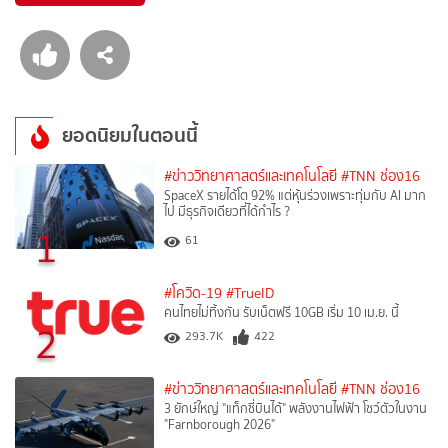
ยอดนิยมในตอนนี้
#ข่าววิทยาศาสตร์และเทคโนโลยี
#TNN ช่อง16
SpaceX รายได้โต 92% แต่หุ้นร่วงเพราะทุ่มกับ AI มาก
ไป มีธุรกิจเดียวที่ได้กำไร ?
1
61
#โควิด-19
#TrueID
คนไทยไม่ทิ้งกัน รับเน็ตฟรี 10GB เริ่ม 10 เม.ย. นี้
2
293.7K
422
#ข่าววิทยาศาสตร์และเทคโนโลยี
#TNN ช่อง16
3 ยักษ์ใหญ่ "แท็กซี่บินได้" พลังงานไฟฟ้า โชว์ตัวในงาน
"Farnborough 2026"