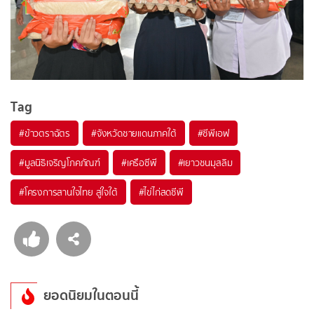
Tag
#
ข้าวตราฉัตร
#
จังหวัดชายแดนภาคใต้
#
ซีพีเอฟ
#
มูลนิธิเจริญโภคภัณฑ์
#
เครือซีพี
#
เยาวชนมุสลิม
#
โครงการสานใจไทย สู่ใจใต้
#
ไข่ไก่สดซีพี
ยอดนิยมในตอนนี้