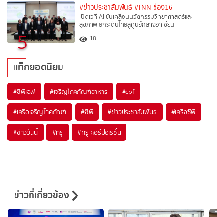
#ข่าวประชาสัมพันธ์
#TNN ช่อง16
เปิดเวที AI ขับเคลื่อนนวัตกรรมวิทยาศาสตร์และ
สุขภาพ ยกระดับไทยสู่ศูนย์กลางอาเซียน
5
18
แท็กยอดนิยม
#
ซีพีเอฟ
#
เจริญโภคภัณฑ์อาหาร
#
cpf
#
เครือเจริญโภคภัณฑ์
#
ซีพี
#
ข่าวประชาสัมพันธ์
#
เครือซีพี
#
ข่าววันนี้
#
ทรู
#
ทรู คอร์ปอเรชั่น
ข่าวที่เกี่ยวข้อง