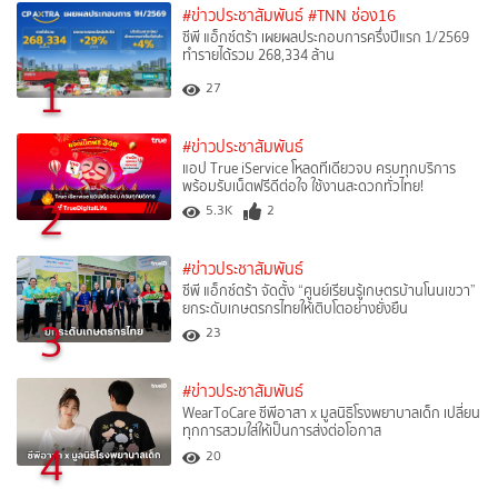
#ข่าวประชาสัมพันธ์
#TNN ช่อง16
ซีพี แอ็กซ์ตร้า เผยผลประกอบการครึ่งปีแรก 1/2569
ทำรายได้รวม 268,334 ล้าน
1
27
#ข่าวประชาสัมพันธ์
แอป True iService โหลดทีเดียวจบ ครบทุกบริการ
พร้อมรับเน็ตฟรีดีต่อใจ ใช้งานสะดวกทั่วไทย!
2
5.3K
2
#ข่าวประชาสัมพันธ์
ซีพี แอ็กซ์ตร้า จัดตั้ง “ศูนย์เรียนรู้เกษตรบ้านโนนเขวา”
ยกระดับเกษตรกรไทยให้เติบโตอย่างยั่งยืน
3
23
#ข่าวประชาสัมพันธ์
WearToCare ซีพีอาสา x มูลนิธิโรงพยาบาลเด็ก เปลี่ยน
ทุกการสวมใส่ให้เป็นการส่งต่อโอกาส
4
20