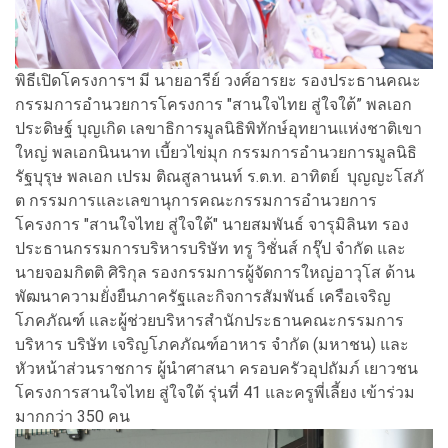
พิธีเปิดโครงการฯ มี นายอารีย์ วงศ์อารยะ รองประธานคณะ
กรรมการอำนวยการโครงการ "สานใจไทย สู่ใจใต้” พลเอก
ประดิษฐ์ บุญเกิด เลขาธิการมูลนิธิพิทักษ์อุทยานแห่งชาติเขา
ใหญ่ พลเอกนินนาท เบี้ยวไข่มุก กรรมการอำนวยการมูลนิธิ
รัฐบุรุษ พลเอก เปรม ติณสูลานนท์ ร.ต.ท. อาทิตย์ บุญญะโสภั
ต กรรมการและเลขานุการคณะกรรมการอำนวยการ
โครงการ "สานใจไทย สู่ใจใต้" นายสมพันธ์ จารุมิลินท รอง
ประธานกรรมการบริหารบริษัท ทรู วิชั่นส์ กรุ๊ป จำกัด และ
นายจอมกิตติ ศิริกุล รองกรรมการผู้จัดการใหญ่อาวุโส ด้าน
พัฒนาความยั่งยืนภาครัฐและกิจการสัมพันธ์ เครือเจริญ
โภคภัณฑ์ และผู้ช่วยบริหารสำนักประธานคณะกรรมการ
บริหาร บริษัท เจริญโภคภัณฑ์อาหาร จำกัด (มหาชน) และ
หัวหน้าส่วนราชการ ผู้นำศาสนา ครอบครัวอุปถัมภ์ เยาวชน
โครงการสานใจไทย สู่ใจใต้ รุ่นที่ 41 และครูพี่เลี้ยง เข้าร่วม
มากกว่า 350 คน