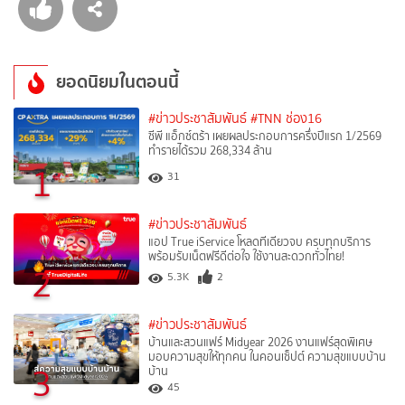
ยอดนิยมในตอนนี้
#ข่าวประชาสัมพันธ์
#TNN ช่อง16
ซีพี แอ็กซ์ตร้า เผยผลประกอบการครึ่งปีแรก 1/2569
ทำรายได้รวม 268,334 ล้าน
1
31
#ข่าวประชาสัมพันธ์
แอป True iService โหลดทีเดียวจบ ครบทุกบริการ
พร้อมรับเน็ตฟรีดีต่อใจ ใช้งานสะดวกทั่วไทย!
2
5.3K
2
#ข่าวประชาสัมพันธ์
บ้านและสวนแฟร์ Midyear 2026 งานแฟร์สุดพิเศษ
มอบความสุขให้ทุกคน ในคอนเซ็ปต์ ความสุขแบบบ้าน
3
บ้าน
45