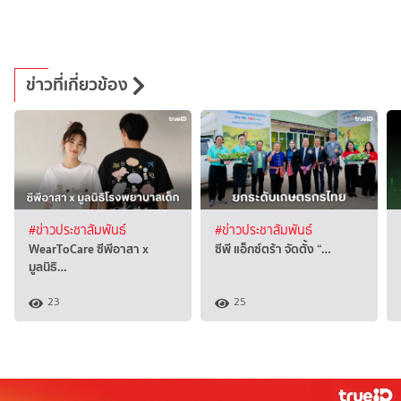
ข่าวที่เกี่ยวข้อง
#ข่าวประชาสัมพันธ์
#ข่าวประชาสัมพันธ์
WearToCare ซีพีอาสา x
ซีพี แอ็กซ์ตร้า จัดตั้ง “…
มูลนิธิ…
23
25