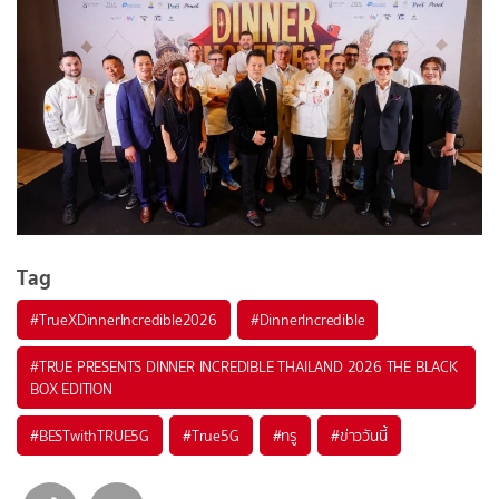
Tag
#
TrueXDinnerIncredible2026
#
DinnerIncredible
#
TRUE PRESENTS DINNER INCREDIBLE THAILAND 2026 THE BLACK
BOX EDITION
#
BESTwithTRUE5G
#
True5G
#
ทรู
#
ข่าววันนี้