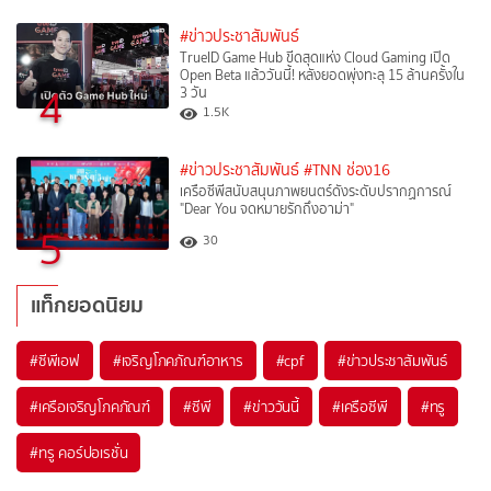
#ข่าวประชาสัมพันธ์
TrueID Game Hub ขีดสุดแห่ง Cloud Gaming เปิด
Open Beta แล้ววันนี้! หลังยอดพุ่งทะลุ 15 ล้านครั้งใน
4
3 วัน
1.5K
#ข่าวประชาสัมพันธ์
#TNN ช่อง16
เครือซีพีสนับสนุนภาพยนตร์ดังระดับปรากฏการณ์
"Dear You จดหมายรักถึงอาม่า"
5
30
แท็กยอดนิยม
#
ซีพีเอฟ
#
เจริญโภคภัณฑ์อาหาร
#
cpf
#
ข่าวประชาสัมพันธ์
#
เครือเจริญโภคภัณฑ์
#
ซีพี
#
ข่าววันนี้
#
เครือซีพี
#
ทรู
#
ทรู คอร์ปอเรชั่น