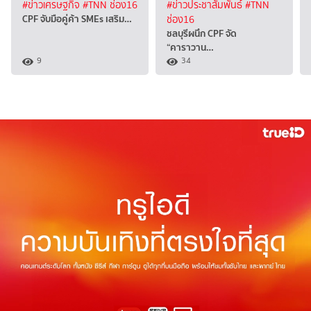
#ข่าวเศรษฐกิจ
#TNN ช่อง16
#ข่าวประชาสัมพันธ์
#TNN
CPF จับมือคู่ค้า SMEs เสริม…
ช่อง16
ชลบุรีผนึก CPF จัด
“คาราวาน…
9
34