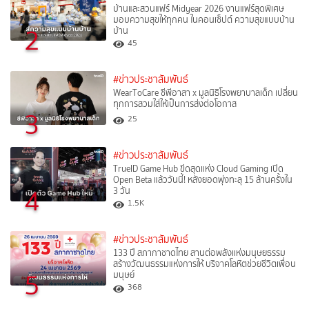
บ้านและสวนแฟร์ Midyear 2026 งานแฟร์สุดพิเศษ
มอบความสุขให้ทุกคน ในคอนเซ็ปต์ ความสุขแบบบ้าน
2
บ้าน
45
#ข่าวประชาสัมพันธ์
WearToCare ซีพีอาสา x มูลนิธิโรงพยาบาลเด็ก เปลี่ยน
ทุกการสวมใส่ให้เป็นการส่งต่อโอกาส
3
25
#ข่าวประชาสัมพันธ์
TrueID Game Hub ขีดสุดแห่ง Cloud Gaming เปิด
Open Beta แล้ววันนี้! หลังยอดพุ่งทะลุ 15 ล้านครั้งใน
4
3 วัน
1.5K
#ข่าวประชาสัมพันธ์
133 ปี สภากาชาดไทย สานต่อพลังแห่งมนุษยธรรม
สร้างวัฒนธรรมแห่งการให้ บริจาคโลหิตช่วยชีวิตเพื่อน
5
มนุษย์
368