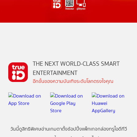
THE NEXT WORLD-CLASS SMART
ENTERTAINMENT
อีกขั้นของความบันเทิงระดับโลกตรงใจคุณ
วันนี้
ดู
สิทธิพิเศษ
อ่าน
เกม
ตาตั้ง
ช้อปปิ้ง
แพ็กเกจ
กล่องทรูไอดีทีวี