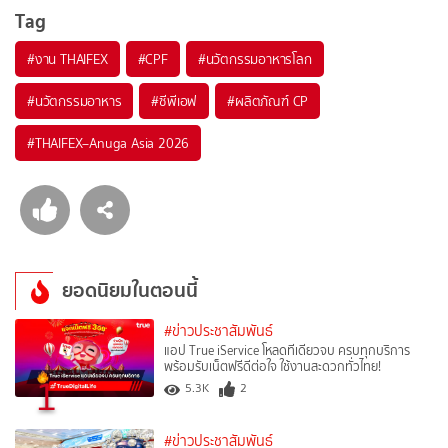
Tag
#
งาน THAIFEX
#
CPF
#
นวัตกรรมอาหารโลก
#
นวัตกรรมอาหาร
#
ซีพีเอฟ
#
ผลิตภัณฑ์ CP
#
THAIFEX–Anuga Asia 2026
ยอดนิยมในตอนนี้
#ข่าวประชาสัมพันธ์
แอป True iService โหลดทีเดียวจบ ครบทุกบริการ
พร้อมรับเน็ตฟรีดีต่อใจ ใช้งานสะดวกทั่วไทย!
1
5.3K
2
#ข่าวประชาสัมพันธ์