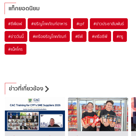
แท็กยอดนิยม
#
ซีพีเอฟ
#
เจริญโภคภัณฑ์อาหาร
#
cpf
#
ข่าวประชาสัมพันธ์
#
ข่าววันนี้
#
เครือเจริญโภคภัณฑ์
#
ซีพี
#
เครือซีพี
#
ทรู
#
แม็คโคร
ข่าวที่เกี่ยวข้อง