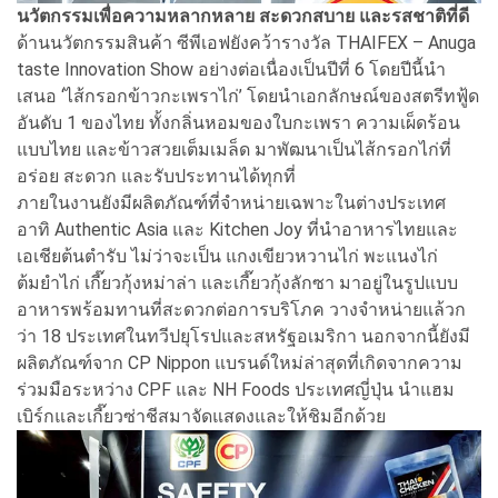
นวัตกรรมเพื่อความหลากหลาย สะดวกสบาย และรสชาติที่ดี
ด้านนวัตกรรมสินค้า ซีพีเอฟยังคว้ารางวัล THAIFEX – Anuga
taste Innovation Show อย่างต่อเนื่องเป็นปีที่ 6 โดยปีนี้นำ
เสนอ ‘ไส้กรอกข้าวกะเพราไก่’ โดยนำเอกลักษณ์ของสตรีทฟู้ด
อันดับ 1 ของไทย ทั้งกลิ่นหอมของใบกะเพรา ความเผ็ดร้อน
แบบไทย และข้าวสวยเต็มเมล็ด มาพัฒนาเป็นไส้กรอกไก่ที่
อร่อย สะดวก และรับประทานได้ทุกที่
ภายในงานยังมีผลิตภัณฑ์ที่จำหน่ายเฉพาะในต่างประเทศ
อาทิ Authentic Asia และ Kitchen Joy ที่นำอาหารไทยและ
เอเชียต้นตำรับ ไม่ว่าจะเป็น แกงเขียวหวานไก่ พะแนงไก่
ต้มยำไก่ เกี๊ยวกุ้งหม่าล่า และเกี๊ยวกุ้งลักซา มาอยู่ในรูปแบบ
อาหารพร้อมทานที่สะดวกต่อการบริโภค วางจำหน่ายแล้วก
ว่า 18 ประเทศในทวีปยุโรปและสหรัฐอเมริกา นอกจากนี้ยังมี
ผลิตภัณฑ์จาก CP Nippon แบรนด์ใหม่ล่าสุดที่เกิดจากความ
ร่วมมือระหว่าง CPF และ NH Foods ประเทศญี่ปุ่น นำแฮม
เบิร์กและเกี๊ยวซ่าชีสมาจัดแสดงและให้ชิมอีกด้วย