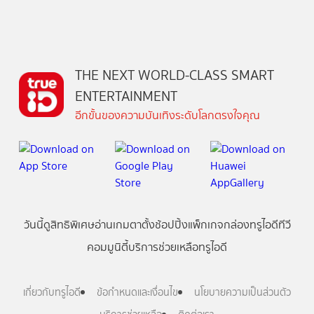
THE NEXT WORLD-CLASS SMART
ENTERTAINMENT
อีกขั้นของความบันเทิงระดับโลกตรงใจคุณ
วันนี้
ดู
สิทธิพิเศษ
อ่าน
เกม
ตาตั้ง
ช้อปปิ้ง
แพ็กเกจ
กล่องทรูไอดีทีวี
คอมมูนิตี้
บริการช่วยเหลือทรูไอดี
เกี่ยวกับทรูไอดี
ข้อกำหนดและเงื่อนไข
นโยบายความเป็นส่วนตัว