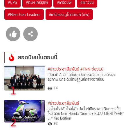
#
CPG
#
ทุนฯ เครือซีพี
#
เครือซีพี
#
เยาวชน
#
Next-Gen Leaders
#
เครือเจริญโภคภัณฑ์ (ซีพี)
ยอดนิยมในตอนนี้
#ข่าวประชาสัมพันธ์
#TNN ช่อง16
เปิดเวที AI ขับเคลื่อนนวัตกรรมวิทยาศาสตร์และ
สุขภาพ ยกระดับไทยสู่ศูนย์กลางอาเซียน
1
14
#ข่าวประชาสัมพันธ์
สู่สไตล์ใหม่อันไกลโพ้น บัซ ไลท์เยียร์ออกเดินทางครั้ง
ใหม่ ด้วย New Honda "Giorno+ BUZZ LIGHTYEAR"
2
Limited Edition
92