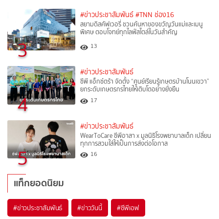
#ข่าวประชาสัมพันธ์
#TNN ช่อง16
สยามดิสคัฟเวอรี่ ชวนค้นหาของขวัญวันแม่และเมนู
พิเศษ ตอบโจทย์ทุกไลฟ์สไตล์ในวันสำคัญ
3
13
#ข่าวประชาสัมพันธ์
ซีพี แอ็กซ์ตร้า จัดตั้ง “ศูนย์เรียนรู้เกษตรบ้านโนนเขวา”
ยกระดับเกษตรกรไทยให้เติบโตอย่างยั่งยืน
4
17
#ข่าวประชาสัมพันธ์
WearToCare ซีพีอาสา x มูลนิธิโรงพยาบาลเด็ก เปลี่ยน
ทุกการสวมใส่ให้เป็นการส่งต่อโอกาส
5
16
แท็กยอดนิยม
#
ข่าวประชาสัมพันธ์
#
ข่าววันนี้
#
ซีพีเอฟ