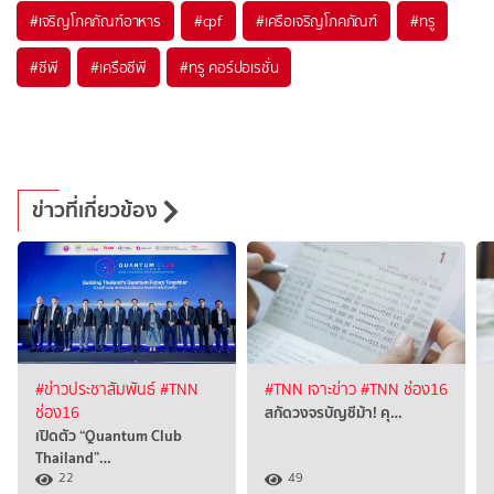
#
เจริญโภคภัณฑ์อาหาร
#
cpf
#
เครือเจริญโภคภัณฑ์
#
ทรู
#
ซีพี
#
เครือซีพี
#
ทรู คอร์ปอเรชั่น
ข่าวที่เกี่ยวข้อง
#ข่าวประชาสัมพันธ์
#TNN
#TNN เจาะข่าว
#TNN ช่อง16
สกัดวงจรบัญชีม้า! คุ…
ช่อง16
เปิดตัว “Quantum Club
Thailand”…
22
49