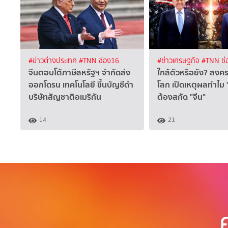
#ข่าวต่างประเทศ
#TNN ช่อง16
#ข่าวเศรษฐกิจ
#TNN ช่
จีนตอบโต้ภาษีสหรัฐฯ จำกัดส่ง
ใกล้ตัวหรือยัง? สงค
ออกโดรน เทคโนโลยี ขึ้นบัญชีดำ
โลก เปิดเหตุผลทำไม 
บริษัทสัญชาติอเมริกัน
ต้องสกัด "จีน"
14
21