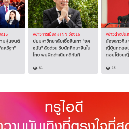
อง16
#ข่าวการเมือง
#TNN ช่อง16
#ข่าวต่างประ
รามหุ่นยนต์
ปมมหาวิทยาลัยเอื้อจีนเทา "ยศ
น้องสาวคิม 
"สหรัฐฯ"
ชนัน" สั่งด่วน รับนักศึกษาจีนใน
ญี่ปุ่นทดสอบ
ไทย พบผิดดำเนินคดีทันที
ตอบโต้จนญี่ป
81
15