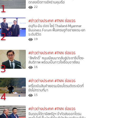
ตกลงเปิดทางอิหร่านคุมเรือ
1
22
#ข่าวต่างประเทศ
#TNN ช่อง16
อนุทิน-มิน อ่อง ไลง์ Thailand-Myanmar
Business Forum ฟื้นเศรษฐกิจชายแดน-ยก
2
ระดับชีวิต
19
#ข่าวต่างประเทศ
#TNN ช่อง16
“สีหศักดิ์”​ หนุนเมียนมากลับสู่ประชาธิปไตย-
สันติภาพ พร้อมเป็นกาวใจเชื่อมอาเซียน
3
16
#ข่าวต่างประเทศ
#TNN ช่อง16
เครื่องบินสินค้าเยอรมนีชนโดรนติดระเบิดที่
ยังไม่ทราบที่มา
4
15
#ข่าวต่างประเทศ
#TNN ช่อง16
จีนตอบโต้ภาษีสหรัฐฯ จำกัดส่งออกโดรน