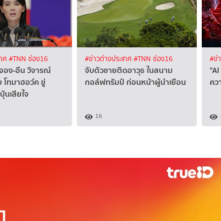
เทศ
#TNN ช่อง16
#ข่าวต่างประเทศ
#TNN ช่อง16
#ข่
จอง-อึน วิจารณ์
จับตัวชายติดอาวุธ ในสนาม
"AI
 โทมาฮอว์ค ขู่
กอล์ฟทรัมป์ ก่อนหน้าผู้นำเยือน
ควา
ุ่นเสียใจ
16