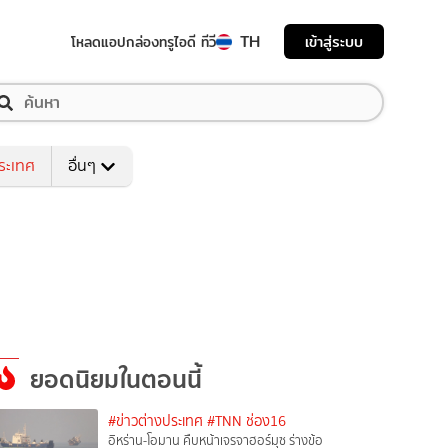
TH
เข้าสู่ระบบ
โหลดแอป
กล่องทรูไอดี ทีวี
ระเทศ
อื่นๆ
ยอดนิยมในตอนนี้
#ข่าวต่างประเทศ
#TNN ช่อง16
อิหร่าน-โอมาน คืบหน้าเจรจาฮอร์มุซ ร่างข้อ