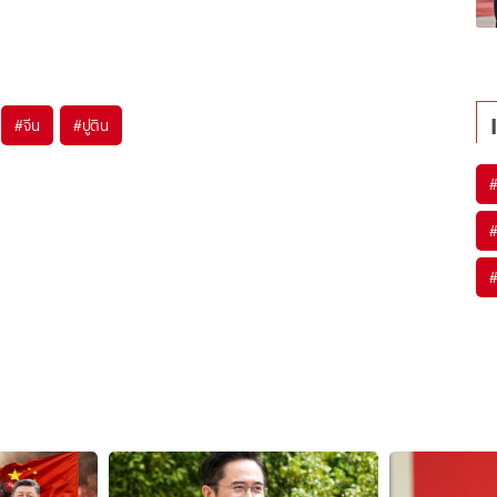
#
จีน
#
ปูติน