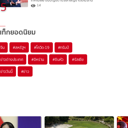
เทคโนโลยี ขึ้นบัญชีดำบริษัทสัญชาติอเมริกัน
5
14
แท็กยอดนิยม
#
จีน
#
สหรัฐฯ
#
โควิด-19
#
ทรัมป์
#
ข่าวต่างประเทศ
#
อิหร่าน
#
ซินหัว
#
รัสเซีย
#
ข่าววันนี้
#
ข่าว