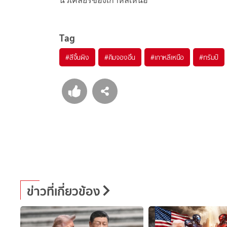
นิวเคลียร์ของเกาหลีเหนือ
Tag
#
สีจิ้นผิง
#
คิมจองอึน
#
เกาหลีเหนือ
#
ทรัมป์
ข่าวที่เกี่ยวข้อง