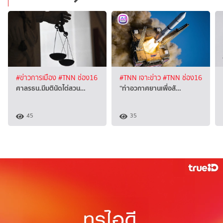
#ข่าวการเมือง
#TNN ช่อง16
#TNN เจาะข่าว
#TNN ช่อง16
ศาลรธน.มีมตินัดไต่สวน…
“ท่าอวกาศยานเพื่อสั…
45
35