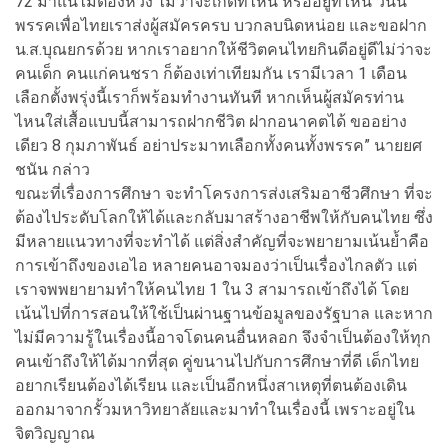
72 มาแน่ไม่ต้องห่วง ไม่ว่าจะเกิดที่ไหน หรืออยู่ที่ไหน วันนี้
พรรคเพื่อไทยเราส่งผู้สมัครครบ บวกลบนิดหน่อย และขอฝาก
น.ส.บุณยกรด้วย หากเราอยากให้ชีวิตคนไทยกินดีอยู่ดีไม่ว่าจะ
คนเด็ก คนแก่คนชรา ก็ต้องเท่าเทียมกัน เรามีเวลา 1 เดือน
เลือกตั้งพรุ่งนี้เราก็พร้อมทำงานทันที หากเห็นผู้สมัครท่าน
ไหนใส่เสื้อแบบนี้สามารถฝากชีวิต ฝากอนาคตได้ ขออย่าง
เดียว 8 กุมภาพันธ์ อย่าประมาทเลือกทั้งคนทั้งพรรค” นายยศ
ชนัน กล่าว
ขณะที่เรื่องการศึกษา จะทำโครงการส่งเสริมอาชีวศึกษา ที่จะ
ต้องไประดับโลกให้ได้และกลับมาสร้างอาชีพให้กับคนไทย ซึ่ง
มีหลายแนวทางที่จะทำได้ แต่สิ่งสำคัญที่จะพยายามเน้นย้ำคือ
การเข้าถึงของเอไอ หลายคนอาจมองว่าเป็นเรื่องไกลตัว แต่
เราจพพยายามทำให้คนไทย 1 ใน 3 สามารถเข้าถึงได้ โดย
เน้นไปที่การสอนให้ใช้เป็นผ่านฐานข้อมูลของรัฐบาล และหาก
ไม่มีความรู้ในเรื่องนี้อาจโดนคนอื่นหลอก จึงจำเป็นต้องให้ทุก
คนเข้าถึงให้ได้มากที่สุด คู่ขนานไปกับการศึกษาที่ดี เด็กไทย
อยากเรียนต้องได้เรียน และเป็นอีกหนึ่งสาเหตุที่ตนต้องเดิน
ออกมาจากรั้วมหาวิทยาลัยและมาทำในเรื่องนี้ เพราะอยู่ใน
จิตวิญญาณ