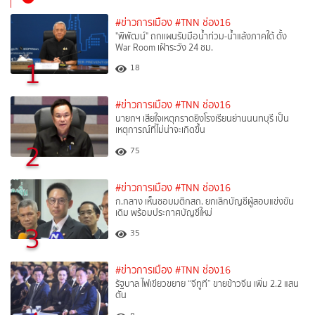
#ข่าวการเมือง
#TNN ช่อง16
"พิพัฒน์" ถกแผนรับมือน้ำท่วม-น้ำแล้งภาคใต้ ตั้ง
War Room เฝ้าระวัง 24 ชม.
1
18
#ข่าวการเมือง
#TNN ช่อง16
นายกฯ เสียใจเหตุกราดยิงโรงเรียนย่านนนทบุรี เป็น
เหตุการณ์ที่ไม่น่าจะเกิดขึ้น
2
75
#ข่าวการเมือง
#TNN ช่อง16
ก.กลาง เห็นชอบมติกสถ. ยกเลิกบัญชีผู้สอบแข่งขัน
เดิม พร้อมประกาศบัญชีใหม่
3
35
#ข่าวการเมือง
#TNN ช่อง16
รัฐบาล ไฟเขียวขยาย “จีทูที” ขายข้าวจีน เพิ่ม 2.2 แสน
ตัน