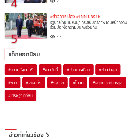
4
8
#ข่าวการเมือง
#TNN ช่อง16
รัฐบาลไทย–เมียนมา กระชับมิตรภาพ เดินหน้าความ
ร่วมมือเพื่อความมั่นคงร่วมกัน
5
25
แท็กยอดนิยม
#
นายกรัฐมนตรี
#
ข่าววันนี้
#
ข่าวการเมือง
#
ข่าวล่าสุด
#
ข่าว
#
เลือกตั้ง
#
รัฐบาล
#
โควิด
#
อนุทิน ชาญวีรกูล
#
เศรษฐา ทวีสิน
ข่าวที่เกี่ยวข้อง