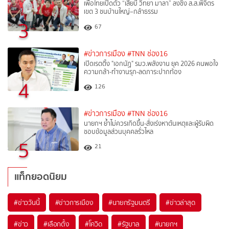
เพื่อไทยเปิดตัว “เสี่ยบี วิทยา มาลา” ลงชิง ส.ส.พิจิตร
เขต 3 ชนบ้านใหญ่–กล้าธรรม
3
67
#ข่าวการเมือง
#TNN ช่อง16
เปิดเรตติ้ง "เอกนัฏ" รมว.พลังงาน ยุค 2026 คนพอใจ
ความกล้า-ทำงานรุก-ลดภาระปากท้อง
4
126
#ข่าวการเมือง
#TNN ช่อง16
นายกฯ ย้ำไม่ควรเกิดขึ้น-สั่งเร่งหาต้นเหตุและผู้รับผิด
ชอบข้อมูลส่วนบุคคลรั่วไหล
5
21
แท็กยอดนิยม
#
ข่าววันนี้
#
ข่าวการเมือง
#
นายกรัฐมนตรี
#
ข่าวล่าสุด
#
ข่าว
#
เลือกตั้ง
#
โควิด
#
รัฐบาล
#
นายกฯ