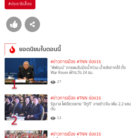
#
ประชาธิปไตย
ยอดนิยมในตอนนี้
#ข่าวการเมือง
#TNN ช่อง16
"พิพัฒน์" ถกแผนรับมือน้ำท่วม-น้ำแล้งภาคใต้ ตั้ง
War Room เฝ้าระวัง 24 ชม.
1
27
#ข่าวการเมือง
#TNN ช่อง16
รัฐบาล ไฟเขียวขยาย “จีทูที” ขายข้าวจีน เพิ่ม 2.2 แสน
ตัน
2
12
#ข่าวการเมือง
#TNN ช่อง16