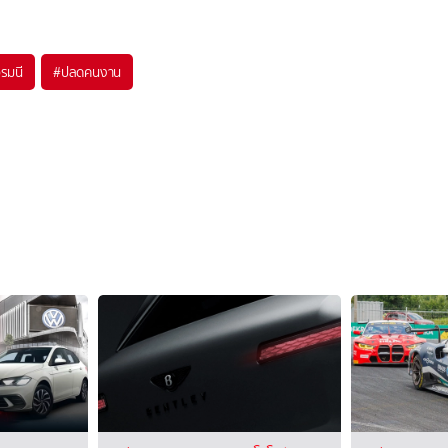
รมนี
#
ปลดคนงาน