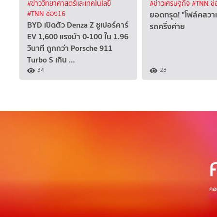
#ข่าววิทยาศาสตร์และเทคโนโลยี
#ข่าวเศรษฐกิจ
#TNN ช่
ยอดทรุด! "โฟล์คสวาเก
#TNN ช่อง16
BYD เปิดตัว Denza Z ซูเปอร์คาร์
รถครึ่งค่าย
EV 1,600 แรงม้า 0-100 ใน 1.96
วินาที ถูกกว่า Porsche 911
Turbo S เกิน …
34
28