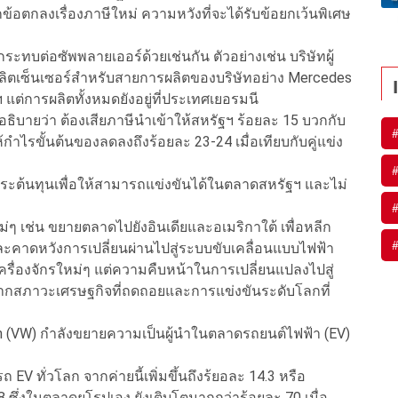
้อตกลงเรื่องภาษีใหม่ ความหวังที่จะได้รับข้อยกเว้นพิเศษ
ระทบต่อซัพพลายเออร์ด้วยเช่นกัน ตัวอย่างเช่น บริษัทผู้
ู้ผลิตเซ็นเซอร์สำหรับสายการผลิตของบริษัทอย่าง Mercedes
ต่การผลิตทั้งหมดยังอยู่ที่ประเทศเยอรมนี
ธิบายว่า ต้องเสียภาษีนำเข้าให้สหรัฐฯ ร้อยละ 15 บวกกับ
้กำไรขั้นต้นของลดลงถึงร้อยละ 23-24 เมื่อเทียบกับคู่แข่ง
ระต้นทุนเพื่อให้สามารถแข่งขันได้ในตลาดสหรัฐฯ และไม่
ๆ เช่น ขยายตลาดไปยังอินเดียและอเมริกาใต้ เพื่อหลีก
และคาดหวังการเปลี่ยนผ่านไปสู่ระบบขับเคลื่อนแบบไฟฟ้า
รื่องจักรใหม่ๆ แต่ความคืบหน้าในการเปลี่ยนแปลงไปสู่
จากสภาวะเศรษฐกิจที่ถดถอยและการแข่งขันระดับโลกที่
gen (VW) กำลังขยายความเป็นผู้นำในตลาดรถยนต์ไฟฟ้า (EV)
V ทั่วโลก จากค่ายนี้เพิ่มขึ้นถึงร้ยอละ 14.3 หรือ
ซึ่งในตลาดยุโรปเอง ยังเติบโตมากกว่าร้อยละ 70 เมื่อ