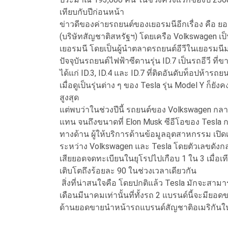
เทียบกับปีก่อนหน้า
ข่าวดีของค่ายรถยนต์ของเยอรมนีอีกเรื่อง คือ ย
(บริษัทสัญชาติสหรัฐฯ) โดยเครือ Volkswagen เป็
เยอรมนี โดยเป็นผู้นำตลาดรถยนต์อีวีในเยอรมน
ปัจจุบันรถยนต์ไฟฟ้าซีดานรุ่น ID.7 เป็นรถอีวี ที
ได้แก่ ID.3, ID.4 และ ID.7 ที่ติดอันดับท็อปห้าร
เมื่อดูเป็นรุ่นต่าง ๆ ของ Tesla รุ่น Model Y ก็
สูงสุด
แต่พบว่าในช่วงปีนี้ รถยนต์ของ Volkswagen กล
แทน จนถึงขนาดที่ Elon Musk ซีอีโอของ Tesla ก
ทางด้าน ผู้ให้บริการด้านข้อมูลอุตสาหกรรม เปิ
ระหว่าง Volkswagen และ Tesla โดยตัวเลขดังกล
เสียยอดจดทะเบียนในยุโรปไปเกือบ 1 ใน 3 เมื่อเ
เติบโตถึงร้อยละ 90 ในช่วงเวลาเดียวกัน
สิ่งที่น่าสนใจคือ โดยปกติแล้ว Tesla มักจะสา
เดือนมีนาคมเท่านั้นที่ทั้งรถ 2 แบรนด์นี้จะมียอ
ด้านยอดขายนำหน้ารถแบรนด์สัญชาติอเมริกันในต