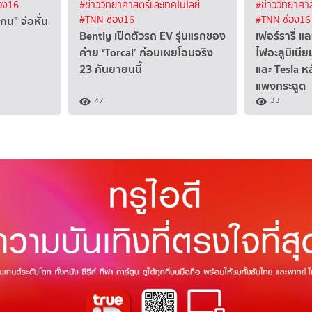
อง16
#ข่าววิทยาศาสตร์และเทคโนโลยี
#ข่าววิทยาศาส
น" จ่อหั่น
#TNN ช่อง16
#TNN ช่อง16
Bently เปิดตัวรถ EV รุ่นแรกของ
เฟอร์รารี่ 
ค่าย ‘Torcal’ ก่อนเผยโฉมจริง
ไฟอะลูมิเนี
23 กันยายนนี้
และ Tesla 
แพงกระฉูด
47
33