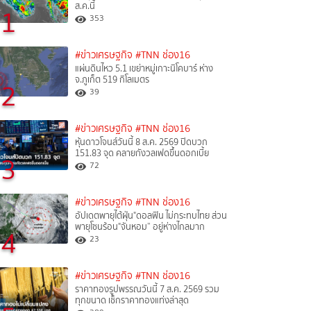
ส.ค.นี้
1
353
#ข่าวเศรษฐกิจ
#TNN ช่อง16
แผ่นดินไหว 5.1 เขย่าหมู่เกาะนิโคบาร์ ห่าง
จ.ภูเก็ต 519 กิโลเมตร
2
39
#ข่าวเศรษฐกิจ
#TNN ช่อง16
หุ้นดาวโจนส์วันนี้ 8 ส.ค. 2569 ปิดบวก
151.83 จุด คลายกังวลเฟดขึ้นดอกเบี้ย
3
72
#ข่าวเศรษฐกิจ
#TNN ช่อง16
อัปเดตพายุไต้ฝุ่น"ดอลฟิน ไม่กระทบไทย ส่วน
พายุโซนร้อน"จันหอม” อยู่ห่างไกลมาก
4
23
#ข่าวเศรษฐกิจ
#TNN ช่อง16
ราคาทองรูปพรรณวันนี้ 7 ส.ค. 2569 รวม
ทุกขนาด เช็กราคาทองแท่งล่าสุด