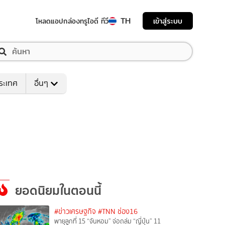
TH
เข้าสู่ระบบ
โหลดแอป
กล่องทรูไอดี ทีวี
ระเทศ
อื่นๆ
ยอดนิยมในตอนนี้
#ข่าวเศรษฐกิจ
#TNN ช่อง16
พายุลูกที่ 15 “จันหอม” จ่อถล่ม “ญี่ปุ่น” 11