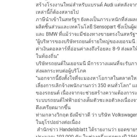
สร้างโรงงานใหม่สำหรับแบรนด์ Audi แต่หลังจากข
เหล่านี้ก็ต้องสลายไป
ภาษีนำเข้าในสหรัฐฯ ยังคงเป็นภาระหนักที่ส่งผลก
ผลิตชิ้นส่วนและเทคโนโลยี Sensopart ซึ่งเป็นผ
และ BMW ที่แม้ว่าจะมีช่องทางขายตรงในสหรัฐฯ แ
“ผู้บริหารของบริษัทรถยนต์รายใหญ่ของเยอรมนี อ
ค่าเงินดอลลาร์ที่อ่อนค่าลงถึงร้อยละ 8-9 ส่งผลให
ในท้องถิ่น”
บริษัทรถยนต์ในเยอรมนี มีการวางแผนที่จะรับภา
ส่งผลกระทบต่อผู้บริโภค
“นอกจากนี้ยังตั้งใจที่จะมองหาโอกาสในตลาดใหม่
เลี่ยงการเลิกจ้างพนักงานกว่า 350 คนทั่วโลก” 
ของรถยนต์ เนื่องจากจะช่วยสร้างความต้องการเค
ระบบรถยนต์ไฟฟ้าอย่างเต็มตัวชะลอตัวลงเนื่อง
ตึงเครียดมากขึ้น
ท่ามกลางวิกฤต ยังมีข่าวดี ว่า บริษัท Volkswa
ในยุโรปอย่างต่อเนื่อง
สำนักข่าว Handelsblatt ได้รายงานว่า ยอดขายรถ E
ประมาณ 193,000 คัน ในช่วงครึ่งแรกของปี 2568 