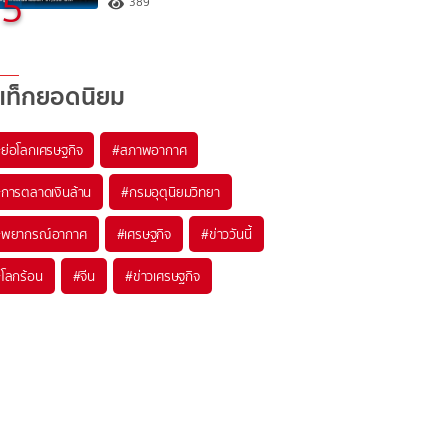
5
389
แท็กยอดนิยม
#
ย่อโลกเศรษฐกิจ
#
สภาพอากาศ
#
การตลาดเงินล้าน
#
กรมอุตุนิยมวิทยา
#
พยากรณ์อากาศ
#
เศรษฐกิจ
#
ข่าววันนี้
#
โลกร้อน
#
จีน
#
ข่าวเศรษฐกิจ