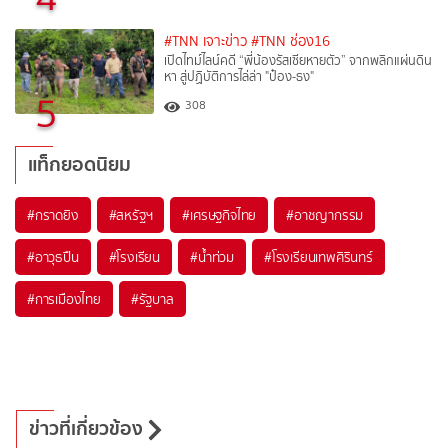
#TNN เจาะข่าว
#TNN ช่อง16
เปิดไทม์ไลน์คดี “พี่น้องรัสเซียหายตัว” จากพลิกแผ่นดิน
หา สู่ปฏิบัติการไล่ล่า "ป๋อง-ธง"
5
308
แท็กยอดนิยม
#
กราดยิง
#
สหรัฐฯ
#
เศรษฐกิจไทย
#
อาชญากรรม
#
อาวุธปืน
#
โรงเรียน
#
น้ำท่วม
#
โรงเรียนเทพศิรินทร์
#
การเมืองไทย
#
รัฐบาล
ข่าวที่เกี่ยวข้อง