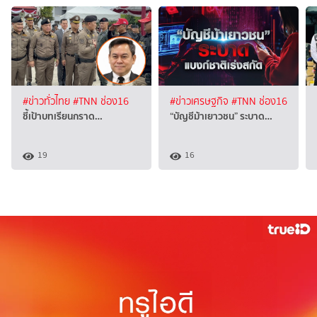
#ข่าวทั่วไทย
#TNN ช่อง16
#ข่าวเศรษฐกิจ
#TNN ช่อง16
ชี้เป้าบทเรียนกราด…
“บัญชีม้าเยาวชน” ระบาด…
19
16