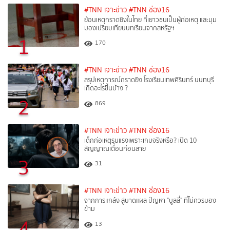
#TNN เจาะข่าว
#TNN ช่อง16
ย้อนเหตุกราดยิงในไทย ที่เยาวชนเป็นผู้ก่อเหตุ และมุม
มองเปรียบเทียบบทเรียนจากสหรัฐฯ
1
170
#TNN เจาะข่าว
#TNN ช่อง16
สรุปเหตุการณ์กราดยิง โรงเรียนเทพศิรินทร์ นนทบุรี
เกิดอะไรขึ้นบ้าง ?
2
869
#TNN เจาะข่าว
#TNN ช่อง16
เด็กก่อเหตุรุนแรงเพราะเกมจริงหรือ? เปิด 10
สัญญาณเตือนก่อนสาย
3
31
#TNN เจาะข่าว
#TNN ช่อง16
จากการแกล้ง สู่บาดแผล ปัญหา "บูลลี่" ที่ไม่ควรมอง
ข้าม
4
13