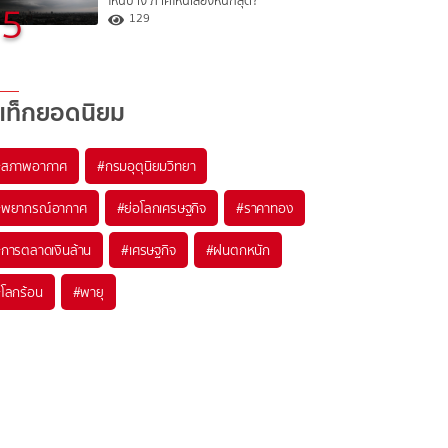
ไหนบ้าง ภาคไหนเสี่ยงหนักสุด?
5
129
แท็กยอดนิยม
#
สภาพอากาศ
#
กรมอุตุนิยมวิทยา
#
พยากรณ์อากาศ
#
ย่อโลกเศรษฐกิจ
#
ราคาทอง
#
การตลาดเงินล้าน
#
เศรษฐกิจ
#
ฝนตกหนัก
#
โลกร้อน
#
พายุ