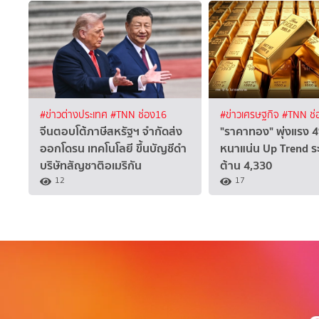
#ข่าวต่างประเทศ
#TNN ช่อง16
#ข่าวเศรษฐกิจ
#TNN ช่
จีนตอบโต้ภาษีสหรัฐฯ จำกัดส่ง
"ราคาทอง" พุ่งแรง 4
ออกโดรน เทคโนโลยี ขึ้นบัญชีดำ
หนาแน่น Up Trend ระ
บริษัทสัญชาติอเมริกัน
ต้าน 4,330
12
17