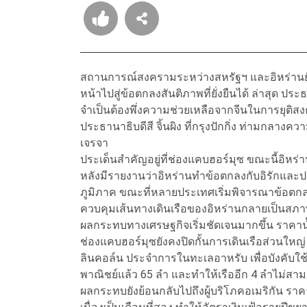
สถานการณ์สงครามระหว่างสหรัฐฯ และอิหร่านยังค
หน้าไปสู่ข้อตกลงสันติภาพที่ยั่งยืนได้ ล่าสุด ปร
จำเป็นต้องพึ่งความช่วยเหลือจากจีนในการยุติส
ประธานาธิบดีสี จิ้นผิง ที่กรุงปักกิ่ง ท่ามกลาง
เจรจา
ประเด็นสำคัญอยู่ที่ช่องแคบฮอร์มุซ ขณะนี้อิหร่
หลังมีรายงานว่าอิหร่านทำข้อตกลงกับอิรักและ
ภูมิภาค ขณะที่หลายประเทศเริ่มพิจารณาข้อตก
ควบคุมเส้นทางเดินเรือของอิหร่านกลายเป็นสภ
ผลกระทบทางเศรษฐกิจเริ่มชัดเจนมากขึ้น ราคาน้ำ
ช่องแคบฮอร์มุซยังคงปิดกั้นการเดินเรือส่วนใหญ่
ลินคอล์น ประจำการในทะเลอาหรับ เพื่อบังคับใช
พาณิชย์แล้ว 65 ลำ และทำให้เรืออีก 4 ลำไม่สาม
ผลกระทบยังย้อนกลับไปถึงผู้บริโภคอเมริกัน ราคาน