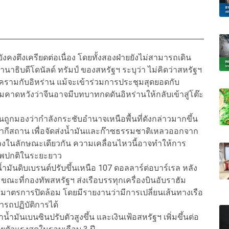
งตึงเครียดต่อเนื่อง โดยทั้งสองฝ่ายยังไม่สามารถเดิน
ะธานาธิบดีโดนัลด์ ทรัมป์ ของสหรัฐฯ ระบุว่า ไม่คิดว่าสหรัฐฯ
งครามกับอิหร่าน แม้จะเข้าร่วมการประชุมสุดยอดกับ
ความคาดหวังว่าจีนอาจมีบทบาทกดดันอิหร่านให้กลับเข้าสู่โต๊ะ
านถูกมองว่ากำลังกระชับอำนาจเหนือพื้นที่ดังกล่าวมากขึ้น
ปากีสถาน เพื่อจัดส่งน้ำมันและก๊าซธรรมชาติเหลวออกจาก
ลงในลักษณะเดียวกัน ความเคลื่อนไหวนี้อาจทำให้การ
าพปกติในระยะยาว
มันดิบเบรนต์ปรับขึ้นเหนือ 107 ดอลลาร์ต่อบาร์เรล หลัง
 ขณะที่กองทัพสหรัฐฯ ส่งเรือบรรทุกเครื่องบินอับราฮัม
้มาตรการปิดล้อม โดยมีรายงานว่ามีการเปลี่ยนเส้นทางเรือ
ารถปฏิบัติการได้
้ำมันเบนซินปรับตัวสูงขึ้น และเงินเฟ้อสหรัฐฯ เพิ่มขึ้นต่อ