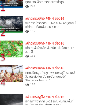
ทุกขนาด เช็กราคาทองแท่งล่าสุด
1
243
#ข่าวเศรษฐกิจ
#TNN ช่อง16
พยากรณ์อากาศวันนี้ 6 ส.ค. 69 พายุคูจิระ ไม่
เข้าไทย - เตือนฝนถล่ม 4 ภาค
2
155
#ข่าวเศรษฐกิจ
#TNN ช่อง16
เปิดรายชื่อจังหวัด ฝนหนัก–ฝนน้อย 6–12
ส.ค. นี้
3
131
#ข่าวเศรษฐกิจ
#TNN ช่อง16
ททท. ปักหมุด ‘กรุงเทพฯ-เพชรบุรี’ โรดแมป
วิวาห์ระดับโลก ดันไทยฮับคอนเซปต์
4
"Romance Tourism"
118
#ข่าวเศรษฐกิจ
#TNN ช่อง16
เช็กสภาพอากาศ 5–11 ส.ค. ฝนถล่มพื้นที่