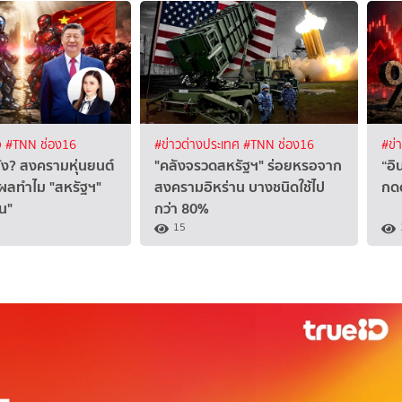
จ
#TNN ช่อง16
#ข่าวต่างประเทศ
#TNN ช่อง16
#ข่
ยัง? สงครามหุ่นยนต์
"คลังจรวดสหรัฐฯ" ร่อยหรอจาก
“อิ
ุผลทำไม "สหรัฐฯ"
สงครามอิหร่าน บางชนิดใช้ไป
กดด
ีน"
กว่า 80%
15