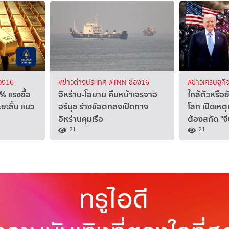
อง16
#ข่าวต่างประเทศ
#TNN ช่อง16
#ข่าวเศรษฐกิ
% แรงซื้อ
อิหร่าน-โอมาน คืบหน้าเจรจาฮ
ใกล้ตัวหรือ
ยะสั้น แนว
อร์มุซ ร่างข้อตกลงเปิดทาง
โลก เปิดเหต
อิหร่านคุมเรือ
ต้องสกัด "จ
21
21