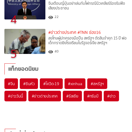
จีนเตือนญี่ปุ่นอย่าเล่นกับไฟกรณีนิวเคลียร์ร้องรับฟัง
เสียงประชาชน
4
22
#ข่าวต่างประเทศ
#TNN ช่อง16
ลงโทษผู้ปกครองมือปืน สหรัฐฯ ตัดสินจำคุก 15 ปี พ่อ
เด็กกราดยิงโรงเรียนในรัฐจอร์เจีย สหรัฐฯ
5
40
แท็กยอดนิยม
#
จีน
#
ซินหัว
#
โควิด-19
#
xinhua
#
สหรัฐฯ
#
ข่าววันนี้
#
ข่าวต่างประเทศ
#
รัสเซีย
#
ทรัมป์
#
ข่าว