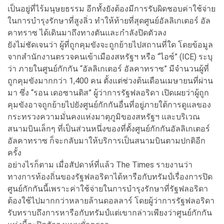
เป็นอยู่ที่ไร้มนุษยธรรม อีกทั้งยังต้องมีการรับผิดชอบค่าใช้จ่าย
ในการบำรุงรักษาที่สูงลิ่ว ทำให้ท้ายที่สุดศูนย์อัลลิเกเตอร์ อัล
คาทราซ ได้เดินมาถึงทางตันและกำลังปิดตัวลง
ยังไม่ชัดเจนว่า ผู้ที่ถูกคุมขังจะถูกย้ายไปสถานที่ใด โดยข้อมูล
จากสำนักงานตรวจคนเข้าเมืองสหรัฐฯ หรือ “ไอซ์” (ICE) ระบุ
ว่า ภายในศูนย์กักกัน “อัลลิเกเตอร์ อัลคาทราซ” มีจำนวนผู้ที่
ถูกคุมขังมากกว่า 1,400 คน ตั้งแต่ช่วงต้นเดือนเมษายนที่ผ่าน
มา ซึ่ง “รอน เดอซานติส” ผู้ว่าการรัฐฟลอริดา เปิดเผยว่าผู้ถูก
คุมขังอาจถูกย้ายไปยังศูนย์กักกันอื่นที่อยู่ภายใต้การดูแลของ
กระทรวงความมั่นคงแห่งมาตุภูมิของสหรัฐฯ และบริเวณ
สนามบินเล็กๆ ที่เป็นส่วนหนึ่งของที่ตั้งศูนย์กักกันอัลลิเกเตอร์
อัลคาทราซ ก็จะกลับมาให้บริการเป็นสนามบินตามปกติอีก
ครั้ง
อย่างไรก็ตาม เมื่อสัปดาห์ที่แล้ว The Times รายงานว่า
ทางการท้องถิ่นของรัฐฟลอริดาได้หารือกับทรัมป์เรื่องการปิด
ศูนย์กักกันนี้เพราะค่าใช้จ่ายในการบำรุงรักษาที่รัฐฟลอริดา
ต้องใช้ไปมากกว่าหลายล้านดอลลาร์ โดยผู้ว่าการรัฐฟลอริดา
รับทราบถึงการหารือกับทรัมป์แต่เขากล่าวเพียงว่าศูนย์กักกัน