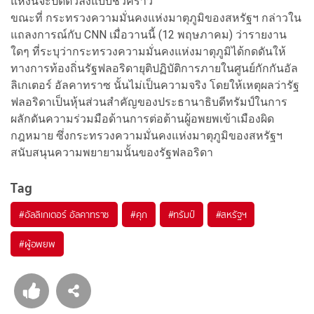
แห่งนี้จะปิดตัวลงแบบชั่วคราว
ขณะที่ กระทรวงความมั่นคงแห่งมาตุภูมิของสหรัฐฯ กล่าวใน
แถลงการณ์กับ CNN เมื่อวานนี้ (12 พฤษภาคม) ว่ารายงาน
ใดๆ ที่ระบุว่ากระทรวงความมั่นคงแห่งมาตุภูมิได้กดดันให้
ทางการท้องถิ่นรัฐฟลอริดายุติปฏิบัติการภายในศูนย์กักกันอัล
ลิเกเตอร์ อัลคาทราซ นั้นไม่เป็นความจริง โดยให้เหตุผลว่ารัฐ
ฟลอริดาเป็นหุ้นส่วนสำคัญของประธานาธิบดีทรัมป์ในการ
ผลักดันความร่วมมือด้านการต่อต้านผู้อพยพเข้าเมืองผิด
กฎหมาย ซึ่งกระทรวงความมั่นคงแห่งมาตุภูมิของสหรัฐฯ
สนับสนุนความพยายามนั้นของรัฐฟลอริดา
Tag
#
อัลลิเกเตอร์ อัลคาทราซ
#
คุก
#
ทรัมป์
#
สหรัฐฯ
#
ผู้อพยพ