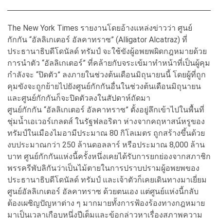
The New York Times รายงานโดยอ้างแหล่งข่าวว่า ศูนย์
กักกัน “อัลลิเกเตอร์ อัลคาทราซ” (Alligator Alcatraz) ที่
ประธานาธิบดีโดนัลด์ ทรัมป์ จะใช้ขังผู้อพยพผิดกฎหมายด้วย
การนำตัว “อัลลิเกเตอร์” ที่คล้ายกับจระเข้มาทำหน้าที่เป็นผู้คุม
กำลังจะ “ปิดตัว” ลงภายในช่วงต้นเดือนมิถุนายนนี้ โดยผู้ที่ถูก
คุมขังจะถูกย้ายไปยังศูนย์กักกันอื่นในช่วงต้นเดือนมิถุนายน
และศูนย์กักกันก็จะปิดตัวลงในสัปดาห์ถัดมา
ศูนย์กักกัน “อัลลิเกเตอร์ อัลคาทราซ” ตั้งอยู่ลึกเข้าไปในพื้นที่
ชุ่มน้ำเอเวอร์เกลดส์ ในรัฐฟลอริดา ห่างจากคฤหาสน์หรูของ
ทรัมป์ในเมืองไมอามีประมาณ 80 กิโลเมตร ถูกสร้างขึ้นด้วย
งบประมาณกว่า 250 ล้านดอลลาร์ หรือประมาณ 8,000 ล้าน
บาท ศูนย์กักกันแห่งนี้ครั้งหนึ่งเคยได้รับการยกย่องจากสภาชิก
พรรครีพับลิกันว่าเป็นไม้ตายในการปราบปรามผู้อพยพของ
ประธานาธิบดีโดนัลด์ ทรัมป์ และเจ้าตัวก็เคยเดินทางมาเยี่ยม
ศูนย์อัลลิเกเตอร์ อัลคาทราซ ด้วยตนเอง แต่ศูนย์แห่งนี้กลับ
ต้องเผชิญปัญหาต่าง ๆ มากมายทั้งการฟ้องร้องทางกฎหมาย
มาเป็นเวลาเกือบหนึ่งปีเต็มและข้อกล่าวหาเรื่องสภาพความ