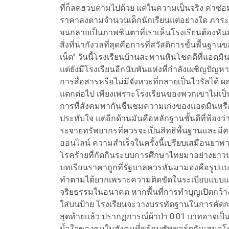
ที่ก็ลดฮวบตามไปด้วย แต่ในความเป็นจริง ค่าซ่อม
ราคาลงตามจำนวนเด็กนักเรียนแต่อย่างใด ภาระเห
จนกลายเป็นภาพชินตาที่เราเห็นโรงเรียนต้องหันมา
สิ่งที่น่ากังวลที่สุดคือการที่สวัสดิการขั้นพื้น
เน็ต" วันนี้โรงเรียนบ้านสะพานหินโชคดีที่แอด
แต่ยังมีโรงเรียนอีกนับพันแห่งที่กำลังเผชิญปั
การสื่อสารหรือไม่มีจังหวะที่กลายเป็นไวรัลได้ ผลล
แตกต่อไป เพียงเพราะโรงเรียนของพวกเขาไม่เป็น
การที่สังคมพากันชื่นชมความเก่งของแอดมินหรือคว
ประทับใจ แต่อีกด้านมันคือหลักฐานชั้นดีที่ฟ้อ
ระจายทรัพยากรที่ควรจะเป็นสิทธิพื้นฐานและม
ออนไลน์ ความสำเร็จในครั้งนี้เปรียบเสมือนยาพา
โรคร้ายที่กัดกินระบบการศึกษาไทยมาอย่างยา
บทเรียนราคาถูกที่รัฐบาลควรหันมามองคือรูปแ
ทำตามได้ยากเพราะความติดขัดในระเบียบแบบแผน 
จริยธรรมในอนาคต หากพื้นที่การทำบุญเปิดกว้าง
ใส่บนป้าย โรงเรียนจะวางบรรทัดฐานในการคัดกรอ
สุดท้ายแล้ว ปรากฏการณ์ผ้าป่า 0.01 บาทอาจเป็นท
น้ำใจของคนในสังคมที่พร้อมซัพพอร์ตกันเสมอโดยไม