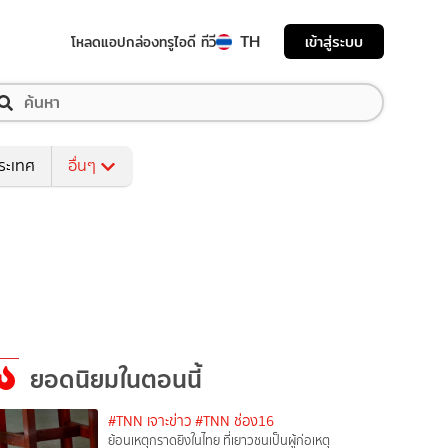
TH
เข้าสู่ระบบ
โหลดแอป
กล่องทรูไอดี ทีวี
ระเทศ
อื่นๆ
ยอดนิยมในตอนนี้
#TNN เจาะข่าว
#TNN ช่อง16
ย้อนเหตุกราดยิงในไทย ที่เยาวชนเป็นผู้ก่อเหตุ