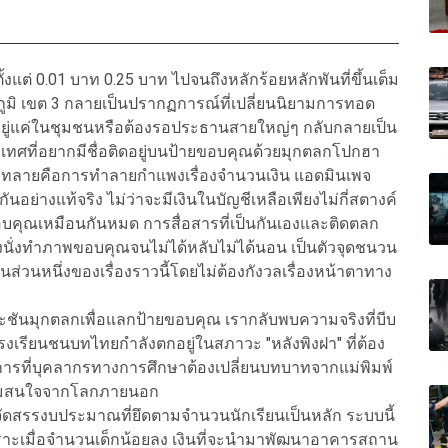
งแต่ 0.01 บาท 0.25 บาท ไปจนถึงหลักร้อยหลักพันที่ขึ้นเต็ม
ูมิ เขต 3 กลายเป็นปรากฏการณ์ที่เปลี่ยนนิยามการทอด
ัดอยู่แค่ในชุมชนหรือต้องรอประธานสายใหญ่ๆ กลับกลายเป็น
ศที่อยากมีชื่อติดอยู่บนป้ายขอบคุณด้วยมุกตลกโปกฮา
ด้ถล่มทลายคือการทำลายกำแพงเรื่องจำนวนเงิน แอดมินเพจ
ันอย่างแท้จริง ไม่ว่าจะมีเงินในบัญชีเหลือเพียงไม่กี่สตางค์
ยขอบคุณเหมือนกันหมด การสื่อสารที่เป็นกันเองและติดตลก
องนั่งทำภาพขอบคุณจนไม่ได้หลับไม่ได้นอน เป็นตัวจุดชนวน
นส่วนหนึ่งของเรื่องราวนี้โดยไม่ต้องกังวลเรื่องหน้าตาทาง
ชันมุกตลกเพื่อแลกป้ายขอบคุณ เรากลับพบความจริงที่บีบ
โรงเรียนชนบทไทยกำลังตกอยู่ในสภาวะ "หลังพิงฝา" ที่ต้อง
ถึงการที่บุคลากรทางการศึกษาต้องเปลี่ยนบทบาทจากแม่พิมพ์
ความสนใจจากโลกภายนอก
รจัดสรรงบประมาณที่ยึดตามจำนวนนักเรียนเป็นหลัก ระบบนี้
พราะเมื่อจำนวนเด็กน้อยลง เงินที่จะนำมาพัฒนาอาคารสถาน