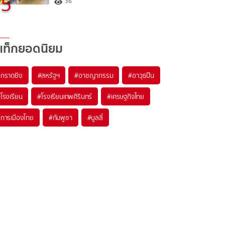
5
36
แท็กยอดนิยม
#
กราดยิง
#
สหรัฐฯ
#
อาชญากรรม
#
อาวุธปืน
#
โรงเรียน
#
โรงเรียนเทพศิรินทร์
#
เศรษฐกิจไทย
#
การเมืองไทย
#
กัมพูชา
#
บูลลี่