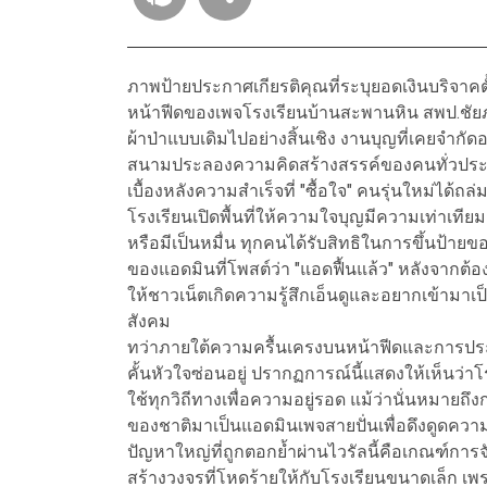
ภาพป้ายประกาศเกียรติคุณที่ระบุยอดเงินบริจาคตั้
หน้าฟีดของเพจโรงเรียนบ้านสะพานหิน สพป.ชัยภ
ผ้าป่าแบบเดิมไปอย่างสิ้นเชิง งานบุญที่เคยจำก
สนามประลองความคิดสร้างสรรค์ของคนทั่วประเท
เบื้องหลังความสำเร็จที่ "ซื้อใจ" คนรุ่นใหม่ไ
โรงเรียนเปิดพื้นที่ให้ความใจบุญมีความเท่าเทียมก
หรือมีเป็นหมื่น ทุกคนได้รับสิทธิในการขึ้นป้า
ของแอดมินที่โพสต์ว่า "แอดฟื้นแล้ว" หลังจากต้
ให้ชาวเน็ตเกิดความรู้สึกเอ็นดูและอยากเข้ามาเป็
สังคม
ทว่าภายใต้ความครื้นเครงบนหน้าฟีดและการประ
คั้นหัวใจซ่อนอยู่ ปรากฏการณ์นี้แสดงให้เห็นว่า
ใช้ทุกวิถีทางเพื่อความอยู่รอด แม้ว่านั่นหมาย
ของชาติมาเป็นแอดมินเพจสายปั่นเพื่อดึงดูด
ปัญหาใหญ่ที่ถูกตอกย้ำผ่านไวรัลนี้คือเกณฑ์กา
สร้างวงจรที่โหดร้ายให้กับโรงเรียนขนาดเล็ก เ