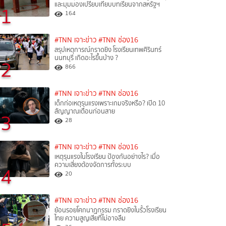
และมุมมองเปรียบเทียบบทเรียนจากสหรัฐฯ
1
164
#TNN เจาะข่าว
#TNN ช่อง16
สรุปเหตุการณ์กราดยิง โรงเรียนเทพศิรินทร์
นนทบุรี เกิดอะไรขึ้นบ้าง ?
2
866
#TNN เจาะข่าว
#TNN ช่อง16
เด็กก่อเหตุรุนแรงเพราะเกมจริงหรือ? เปิด 10
สัญญาณเตือนก่อนสาย
3
28
#TNN เจาะข่าว
#TNN ช่อง16
เหตุรุนแรงในโรงเรียน ป้องกันอย่างไร? เมื่อ
ความเสี่ยงต้องจัดการทั้งระบบ
4
20
#TNN เจาะข่าว
#TNN ช่อง16
ย้อนรอยโศกนาฏกรรม กราดยิงในรั้วโรงเรียน
ไทย ความสูญเสียที่ไม่อาจลืม