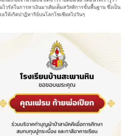
รัลในการหาเงินมาเติมเต็มสวัสดิการขั้นพื้นฐาน ซึ่งเป็น
รรอให้เกิดปาฏิหาริย์บนโลกโซเชียลไปวันๆ