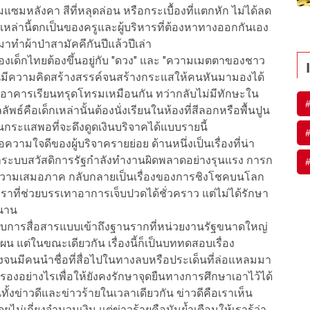
แซมหลังคา สีที่หลุดล่อน หรือกระเบื้องที่แตกหัก ไม่ได้ลด
ล่านี้ตกเป็นของครูและผู้บริหารที่ต้องหาทางออกกันเอง
ทำผ้าป่าสามัคคีกันปีแล้วปีเล่า
ฐานของเด็กไทยต้องขึ้นอยู่กับ "ดวง" และ "ความเมตตาของชาว
มินมีความคิดสร้างสรรค์จนสร้างกระแสให้คนหันมามองได้
ญหาอาคารเรียนทรุดโทรมเหมือนกัน ทว่ากลับไม่มีทักษะใน
ัพธ์คือเด็กเหล่านั้นต้องนั่งเรียนในห้องที่สีลอกหรือพื้นปูน
กระแสพอที่จะดึงดูดเงินบริจาคได้แบบรายนี้
ามใจดีของผู้บริจาครายย่อย ด้านหนึ่งเป็นเรื่องที่น่า
งว่าระบบสวัสดิการรัฐกำลังทำงานผิดพลาดอย่างรุนแรง การก
ีความเสมอภาค กลับกลายเป็นเรื่องของการชิงโชคบนโลก
ราที่ช่วยบรรเทาอาการเจ็บปวดได้ชั่วคราว แต่ไม่ได้รักษา
วนาน
บบการสื่อสารแบบเข้าถึงฐานรากที่หน่วยงานรัฐขนาดใหญ่
แต่ในขณะเดียวกัน เรื่องนี้ก็เป็นบททดสอบเรื่อง
จนมีคนนำชื่อที่สื่อไปในทางลบหรือประเด็นที่ล่อแหลมมา
งอย่างไรเพื่อให้ยังคงรักษาจุดยืนทางการศึกษาเอาไว้ได้
ั้งข่าวดีและข่าวร้ายในเวลาเดียวกัน ข่าวดีคือเราเห็น
่เกี่ยงจำนวนเงิน แต่ข่าวร้ายคือมันย้ำเตือนให้เรารู้ว่า