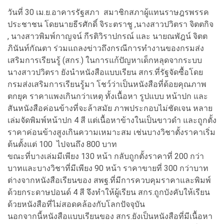
วันที่ 30 เม.ย.อาคารรัฐสภา สมาชิกสภาผู้แทนราษฎรพรรค
ประชาชน โดยนายธีรศักดิ์ จิระตราชู ,นางสาวปวิตรา จิตตกิจ
, นางสาวพิมพ์กาญจน์ กีรติวิราปกรณ์ และ นายณพัฎน์ จิตต
ภินันท์กัณตา ร่วมแถลงข่าวถึงกรณีการทำงานของกรมส่ง
เสริมการเรียนรู้ (สกร.) ในการแก้ปัญหาเด็กหลุดจากระบบ
นางสาวปวิตรา ยังนำหนังสือแบบเรียน สกร.ที่รัฐจัดซื้อโดย
กรมส่งเสริมการเรียนรู้มา โชว์ว่าเป็นหนังสือที่ด้อยคุณภาพ
ตกยุค ราคาแพงเกินกว่าเหตุ ทั้งเนื้อหา รูปแบบ หน้าปก และ
สันหนังสือค่อนข้างที่จะล้าสมัย ภาพประกอบไม่ชัดเจน หลาย
เล่มจัดพิมพ์หน้าปก 4 สี แต่เนื้อหาข้างในเป็นขาวดำ และถูกตั้ง
ราคาค่อนข้างสูงเกินความเหมาะสม เช่นบางวิชาตั้งราคาเริ่ม
ต้นตั้งแต่ 100 ไปจนถึง 800 บาท
ขณะที่บางเล่มมีเพียง 130 หน้า กลับถูกตั้งราคาที่ 200 กว่า
บาทและบางวิชาที่มีเพียง 90 หน้า ราคาขายที่ 300 กว่าบาท
ต่างจากหนังสือเรียนของ สพฐ.ที่มีการควบคุมราคาและพิมพ์
ด้วยกระดาษปอนด์ 4 สี จึงทำให้ผู้เรียน สกร.ถูกบังคับให้เรียน
ด้วยหนังสือที่ไม่สอดคล้องกับโลกปัจจุบัน
นอกจากนี้หนังสือแบบเรียนของ สกร.ยังเป็นหนังสือที่มีเนื้อหา