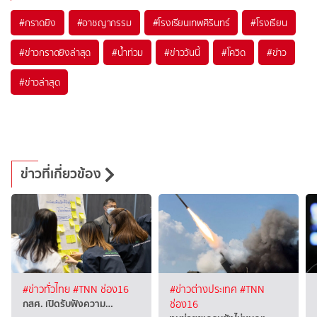
#
กราดยิง
#
อาชญากรรม
#
โรงเรียนเทพศิรินทร์
#
โรงเรียน
#
ข่าวกราดยิงล่าสุด
#
น้ำท่วม
#
ข่าววันนี้
#
โควิด
#
ข่าว
#
ข่าวล่าสุด
ข่าวที่เกี่ยวข้อง
#ข่าวทั่วไทย
#TNN ช่อง16
#ข่าวต่างประเทศ
#TNN
กสศ. เปิดรับฟังความ…
ช่อง16