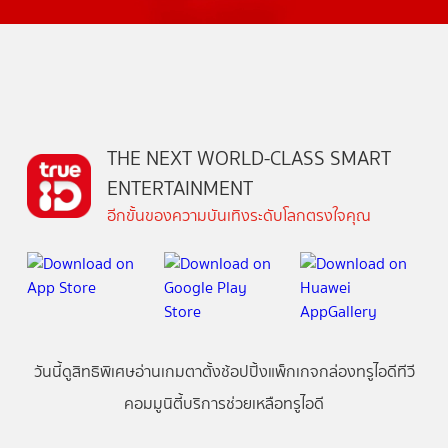
THE NEXT WORLD-CLASS SMART
ENTERTAINMENT
อีกขั้นของความบันเทิงระดับโลกตรงใจคุณ
วันนี้
ดู
สิทธิพิเศษ
อ่าน
เกม
ตาตั้ง
ช้อปปิ้ง
แพ็กเกจ
กล่องทรูไอดีทีวี
คอมมูนิตี้
บริการช่วยเหลือทรูไอดี