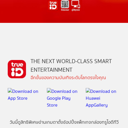
THE NEXT WORLD-CLASS SMART
ENTERTAINMENT
อีกขั้นของความบันเทิงระดับโลกตรงใจคุณ
วันนี้
ดู
สิทธิพิเศษ
อ่าน
เกม
ตาตั้ง
ช้อปปิ้ง
แพ็กเกจ
กล่องทรูไอดีทีวี