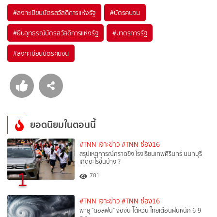
#
ลงทะเบียนบัตรสวัสดิการแห่งรัฐ
#
บัตรคนจน
#
ยื่นอุทธรณ์บัตรสวัสดิการแห่งรัฐ
#
มาตรการรัฐ
#
ลงทะเบียนบัตรคนจน
ยอดนิยมในตอนนี้
#TNN เจาะข่าว
#TNN ช่อง16
สรุปเหตุการณ์กราดยิง โรงเรียนเทพศิรินทร์ นนทบุรี
เกิดอะไรขึ้นบ้าง ?
1
781
#TNN เจาะข่าว
#TNN ช่อง16
พายุ "ดอลฟิน" จ่อจีน-ไต้หวัน ไทยเตือนฝนหนัก 6-9