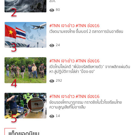
ส.ค.
2
80
#TNN เจาะข่าว
#TNN ช่อง16
เวียดนามแซงไทย ขึ้นเบอร์ 2 ตลาดการบินอาเซียน
3
24
#TNN เจาะข่าว
#TNN ช่อง16
เปิดไทม์ไลน์คดี “พี่น้องรัสเซียหายตัว” จากพลิกแผ่นดิน
หา สู่ปฏิบัติการไล่ล่า "ป๋อง-ธง"
4
292
#TNN เจาะข่าว
#TNN ช่อง16
ย้อนรอยโศกนาฏกรรม กราดยิงในรั้วโรงเรียนไทย
ความสูญเสียที่ไม่อาจลืม
5
14
แท็กยอดนิยม