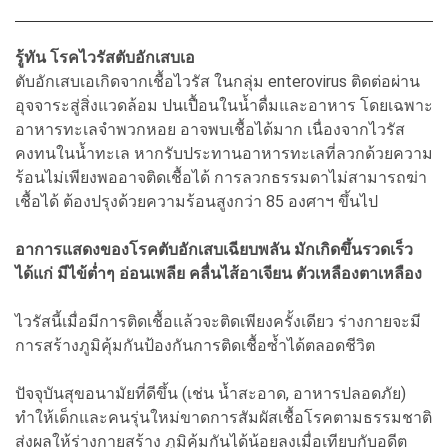
รู้ทัน โรคไวรัสตับอักเสบเอ
ตับอักเสบเอเกิดจากเชื้อไวรัส ในกลุ่ม enterovirus ติดต่อผ่าน
อุจจาระสู่สิ่งแวดล้อม ปนเปื้อนในน้ำดื่มและอาหาร โดยเฉพาะ
อาหารทะเลจำพวกหอย อาจพบเชื้อได้มาก เนื่องจากไวรัส
คงทนในน้ำทะเล หากรับประทานอาหารทะเลที่ลวกด้วยความ
ร้อนไม่เพียงพออาจติดเชื้อได้ การลวกธรรมดาไม่สามารถฆ่า
เชื้อได้ ต้องปรุงด้วยความร้อนสูงกว่า 85 องศาฯ ขึ้นไป
อาการแสดงของโรคตับอักเสบเฉียบพลัน มักเกิดขึ้นรวดเร็ว
ได้แก่ มีไข้ต่ำๆ อ่อนเพลีย คลื่นไส้อาเจียน ตัวเหลืองตาเหลือง
ไวรัสนี้เมื่อมีการติดเชื้อแล้วจะติดเพียงครั้งเดียว ร่างกายจะมี
การสร้างภูมิคุ้มกันป้องกันการติดเชื้อซ้ำได้ตลอดชีวิต
ปัจจุบันสุขอนามัยที่ดีขึ้น (เช่น น้ำสะอาด, อาหารปลอดภัย)
ทำให้เด็กและคนรุ่นใหม่ขาดการสัมผัสเชื้อโรคตามธรรมชาติ
ส่งผลให้ร่างกายสร้าง ภูมิคุ้มกันได้น้อยลงเมื่อเทียบกับอดีต