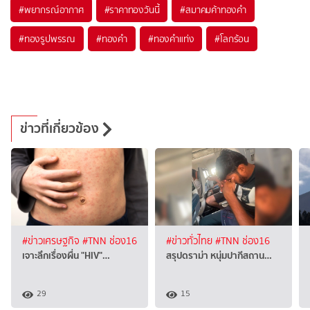
#
พยากรณ์อากาศ
#
ราคาทองวันนี้
#
สมาคมค้าทองคำ
#
ทองรูปพรรณ
#
ทองคำ
#
ทองคำแท่ง
#
โลกร้อน
ข่าวที่เกี่ยวข้อง
#ข่าวเศรษฐกิจ
#TNN ช่อง16
#ข่าวทั่วไทย
#TNN ช่อง16
เจาะลึกเรื่องผื่น "HIV"…
สรุปดราม่า หนุ่มปากีสถาน…
29
15