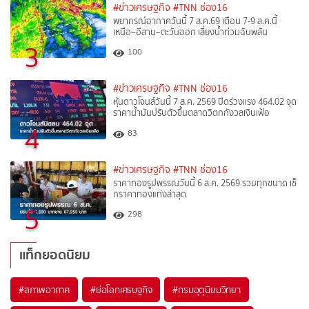
#ข่าวเศรษฐกิจ
#TNN ช่อง16
พยากรณ์อากาศวันนี้ 7 ส.ค.69 เตือน 7-9 ส.ค.นี้
เหนือ–อีสาน–ตะวันออก เสี่ยงน้ำท่วมฉับพลัน
3
100
#ข่าวเศรษฐกิจ
#TNN ช่อง16
หุ้นดาวโจนส์วันนี้ 7 ส.ค. 2569 ปิดร่วงแรง 464.02 จุด
ราคาน้ำมันปรับตัวขึ้นตลาดวิตกกังวลเงินเฟ้อ
4
83
#ข่าวเศรษฐกิจ
#TNN ช่อง16
ราคาทองรูปพรรณวันนี้ 6 ส.ค. 2569 รวมทุกขนาด เช็
กราคาทองแท่งล่าสุด
5
298
แท็กยอดนิยม
#
สภาพอากาศ
#
ย่อโลกเศรษฐกิจ
#
กรมอุตุนิยมวิทยา