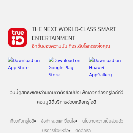
THE NEXT WORLD-CLASS SMART
ENTERTAINMENT
อีกขั้นของความบันเทิงระดับโลกตรงใจคุณ
วันนี้
ดู
สิทธิพิเศษ
อ่าน
เกม
ตาตั้ง
ช้อปปิ้ง
แพ็กเกจ
กล่องทรูไอดีทีวี
คอมมูนิตี้
บริการช่วยเหลือทรูไอดี
เกี่ยวกับทรูไอดี
ข้อกำหนดและเงื่อนไข
นโยบายความเป็นส่วนตัว
บริการช่วยเหลือ
ติดต่อเรา