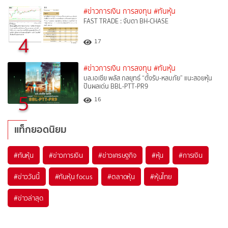
#ข่าวการเงิน การลงทุน
#ทันหุ้น
FAST TRADE : จับตา BH-CHASE
4
17
#ข่าวการเงิน การลงทุน
#ทันหุ้น
บล.เอเซีย พลัส กลยุทธ์ “ตั้งรับ-หลบภัย” แนะสอยหุ้น
ปันผลเด่น BBL-PTT-PR9
5
16
แท็กยอดนิยม
#
ทันหุ้น
#
ข่าวการเงิน
#
ข่าวเศรษฐกิจ
#
หุ้น
#
การเงิน
#
ข่าววันนี้
#
ทันหุ้น focus
#
ตลาดหุ้น
#
หุ้นไทย
#
ข่าวล่าสุด