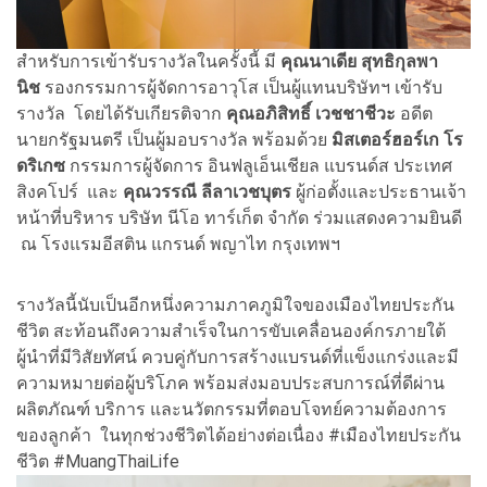
สำหรับการเข้ารับรางวัลในครั้งนี้ มี
คุณนาเดีย สุทธิกุลพา
นิช
รองกรรมการผู้จัดการอาวุโส เป็นผู้แทนบริษัทฯ เข้ารับ
รางวัล โดยได้รับเกียรติจาก
คุณอภิสิทธิ์ เวชชาชีวะ
อดีต
นายกรัฐมนตรี เป็นผู้มอบรางวัล พร้อมด้วย
มิสเตอร์ฮอร์เก โร
ดริเกซ
กรรมการผู้จัดการ อินฟลูเอ็นเชียล แบรนด์ส ประเทศ
สิงคโปร์ และ
คุณวรรณี ลีลาเวชบุตร
ผู้ก่อตั้งและประธานเจ้า
หน้าที่บริหาร บริษัท นีโอ ทาร์เก็ต จำกัด ร่วมแสดงความยินดี
ณ โรงแรมอีสติน แกรนด์ พญาไท กรุงเทพฯ
รางวัลนี้นับเป็นอีกหนึ่งความภาคภูมิใจของเมืองไทยประกัน
ชีวิต สะท้อนถึงความสำเร็จในการขับเคลื่อนองค์กรภายใต้
ผู้นำที่มีวิสัยทัศน์ ควบคู่กับการสร้างแบรนด์ที่แข็งแกร่งและมี
ความหมายต่อผู้บริโภค พร้อมส่งมอบประสบการณ์ที่ดีผ่าน
ผลิตภัณฑ์ บริการ และนวัตกรรมที่ตอบโจทย์ความต้องการ
ของลูกค้า ในทุกช่วงชีวิตได้อย่างต่อเนื่อง #เมืองไทยประกัน
ชีวิต #MuangThaiLife