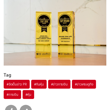
Tag
#
จัดเต็มข่าว PR
#
ทันหุ้น
#
ข่าวการเงิน
#
ข่าวเศรษฐกิจ
#
การเงิน
#
หุ้น