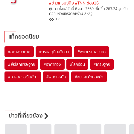
#ข่าวเศรษฐกิจ
#TNN ช่อง16
หุ้นดาวโจนส์วันนี้ 6 ส.ค. 2569 เพิ่มขึ้น 263.24 จุด รับ
ความหวังเจรจาอิหร่าน-สหรัฐ
129
แท็กยอดนิยม
#
สภาพอากาศ
#
กรมอุตุนิยมวิทยา
#
พยากรณ์อากาศ
#
ย่อโลกเศรษฐกิจ
#
ราคาทอง
#
โลกร้อน
#
เศรษฐกิจ
#
การตลาดเงินล้าน
#
ฝนตกหนัก
#
สมาคมค้าทองคำ
ข่าวที่เกี่ยวข้อง