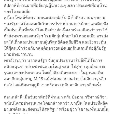
สัปดาห์ที่ผ่านมาเพื่อจับกุมผู้นำเวเนซุเอลา ประเทศเพื่อนบ้าน
ของโคลอมเบีย
เปโตรโพสต์ข้อความบนแพลตฟอร์ม X ย้ำถึงความพยายาม
ของรัฐบาลโคลอมเบียในการปราบปรามการค้ายาเสพติด ซึ่ง
เป็นประเด็นที่ทรัมป์โจมตีอย่างต่อเนื่อง พร้อมเตือนว่าการใช้
กำลังทหารของสหรัฐฯ โจมตีกลุ่มค้ายาในโคลอมเบีย อาจส่ง
ผลให้เด็กและประชาชนผู้บริสุทธิต้องเสียชีวิต และยิ่งกระตุ้น
ให้ผู้คนเข้าร่วมกับกลุ่มติดอาวุธแบ่งแยกดินแดนที่ต่อสู้กับรัฐ
มาอย่างยาวนาน
เขายังระบุว่า หากสหรัฐฯ จับกุมประธานาธิบดีที่ได้รับการ
สนับสนุนจากประชาชนส่วนใหญ่ จะนำไปสู่การลุกฮืออย่าง
รุนแรงของประชาชน โดยย้ำถึงอดีตของเขา ในฐานะอดีต
สมาชิกกลุ่มกบฏ M-19 แม้เข่เคยสาบานว่าจะไม่จับอาวุธอีก
ต่อไป แต่เพื่อมาตุภูมิ เขาพร้อมจะกลับมาจับอาวุธอีกครั้ง
ก่อนหน้านี้ เมื่อวันอาทิตย์ที่ผ่านมา ทรัมป์ออกมาวิพากษ์วิจา
รณ์เปโตรอย่างรุนแรง โดยกล่าวหาว่าเขาเป็น “คนป่วยที่ผลิต
ยาเสพติดและส่งขายให้สหรัฐฯ” พร้อมขู่ว่า “เขาจะทำแบบนั้น