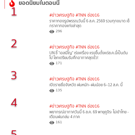
ยอดนิยมในตอนนี้
1
#ข่าวเศรษฐกิจ
#TNN ช่อง16
ราคาทองรูปพรรณวันนี้ 6 ส.ค. 2569 รวมทุกขนาด เช็
กราคาทองแท่งล่าสุด
296
2
#ข่าวเศรษฐกิจ
#TNN ช่อง16
UN ชี้ "เอลนีโญ" เร่งเครื่อง แรงขึ้นตั้งแต่ส.ค.นี้เป็นต้น
ไป โลกเตรียมรับศึกอากาศสุดขั้ว!
171
3
#ข่าวเศรษฐกิจ
#TNN ช่อง16
เปิดรายชื่อจังหวัด ฝนหนัก–ฝนน้อย 6–12 ส.ค. นี้
135
4
#ข่าวเศรษฐกิจ
#TNN ช่อง16
พยากรณ์อากาศวันนี้ 6 ส.ค. 69 พายุคูจิระ ไม่เข้าไทย -
เตือนฝนถล่ม 4 ภาค
161
5