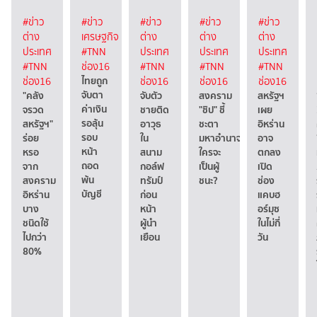
#ข่าว
#ข่าว
#ข่าว
#ข่าว
#ข่าว
ต่าง
เศรษฐกิจ
ต่าง
ต่าง
ต่าง
ประเทศ
#TNN
ประเทศ
ประเทศ
ประเทศ
#TNN
ช่อง16
#TNN
#TNN
#TNN
ไทยถูก
ช่อง16
ช่อง16
ช่อง16
ช่อง16
จับตา
"คลัง
จับตัว
สงคราม
สหรัฐฯ
ค่าเงิน
จรวด
ชายติด
"ชิป" ชี้
เผย
รอลุ้น
สหรัฐฯ"
อาวุธ
ชะตา
อิหร่าน
รอบ
ร่อย
ใน
มหาอำนาจ
อาจ
หน้า
หรอ
สนาม
ใครจะ
ตกลง
ถอด
จาก
กอล์ฟ
เป็นผู้
เปิด
พ้น
สงคราม
ทรัมป์
ชนะ?
ช่อง
บัญชี
อิหร่าน
ก่อน
แคบฮ
บาง
หน้า
อร์มุซ
ชนิดใช้
ผู้นำ
ในไม่กี่
ไปกว่า
เยือน
วัน
80%