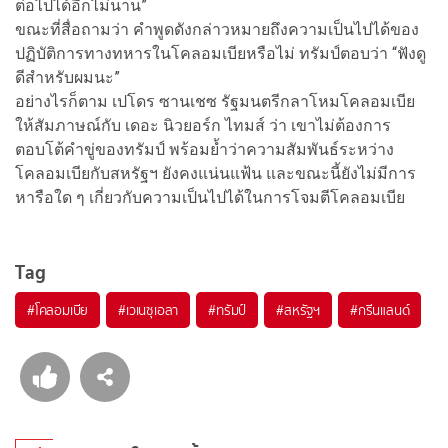
ต่อไปได้อีกไม่นาน”
ขณะที่สื่อถามว่า คำพูดดังกล่าวหมายถึงความเป็นไปได้ของ
ปฏิบัติการทางทหารในโคลอมเบียหรือไม่ ทรัมป์ตอบว่า “ฟังดู
ดีสำหรับผมนะ”
อย่างไรก็ตาม เปโดร ซานเชซ รัฐมนตรีกลาโหมโคลอมเบีย
ให้สัมภาษณ์กับ เดอะ นิวยอร์ก ไทมส์ ว่า เขาไม่ต้องการ
ตอบโต้คำขู่ของทรัมป์ พร้อมย้ำว่าความสัมพันธ์ระหว่าง
โคลอมเบียกับสหรัฐฯ ยังคงแน่นแฟ้น และขณะนี้ยังไม่มีการ
หารือใด ๆ เกี่ยวกับความเป็นไปได้ในการโจมตีโคลอมเบีย
Tag
#
โคลอมเบีย
#
เวเนซุเอลา
#
ทรัมป์
#
สหรัฐฯ
#
กรีนแลนด์