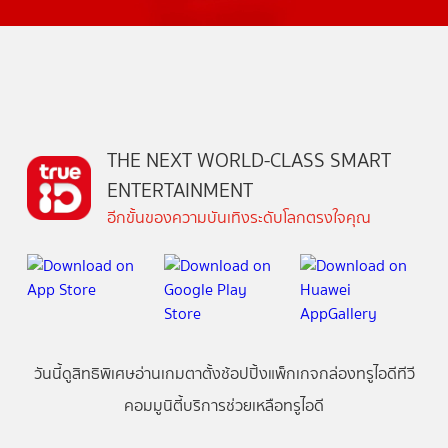
THE NEXT WORLD-CLASS SMART
ENTERTAINMENT
อีกขั้นของความบันเทิงระดับโลกตรงใจคุณ
วันนี้
ดู
สิทธิพิเศษ
อ่าน
เกม
ตาตั้ง
ช้อปปิ้ง
แพ็กเกจ
กล่องทรูไอดีทีวี
คอมมูนิตี้
บริการช่วยเหลือทรูไอดี