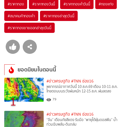
#
ราคาทอง
#
ราคาทองวันนี้
#
ราคาทองคำวันนี้
#
ทองแท่ง
#
สมาคมค้าทองคำ
#
ราคาทองล่าสุดวันนี้
#
ราคาทองขายออกล่าสุดวันนี้
ยอดนิยมในตอนนี้
#ข่าวเศรษฐกิจ
#TNN ช่อง16
พยากรณ์อากาศวันนี้ 10 ส.ค.69 เตือน 10-11 ส.ค.
ไทยตอนบนระวังฝนหนัก 12-15 ส.ค. ฝนลดลง
1
79
#ข่าวเศรษฐกิจ
#TNN ช่อง16
“จีน” เตือนภัยสีแดง รับมือ “พายุไต้ฝุ่นดอลฟิน” น้ำ
ท่วมฉับพลัน-ดินถล่ม