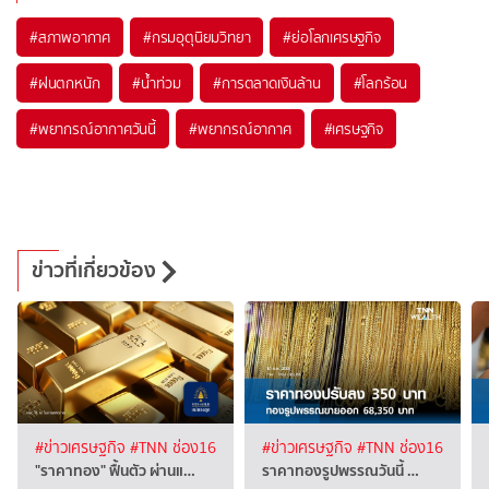
#
สภาพอากาศ
#
กรมอุตุนิยมวิทยา
#
ย่อโลกเศรษฐกิจ
#
ฝนตกหนัก
#
น้ำท่วม
#
การตลาดเงินล้าน
#
โลกร้อน
#
พยากรณ์อากาศวันนี้
#
พยากรณ์อากาศ
#
เศรษฐกิจ
ข่าวที่เกี่ยวข้อง
#ข่าวเศรษฐกิจ
#TNN ช่อง16
#ข่าวเศรษฐกิจ
#TNN ช่อง16
"ราคาทอง" ฟื้นตัว ผ่านแ…
ราคาทองรูปพรรณวันนี้ …