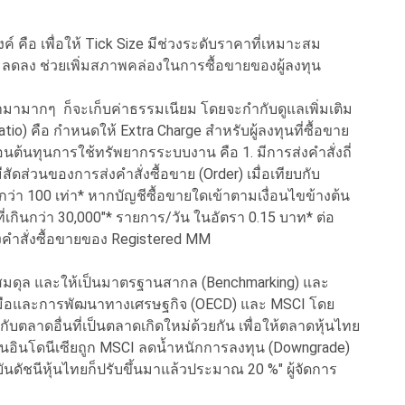
งค์ คือ เพื่อให้ Tick Size มีช่วงระดับราคาที่เหมาะสม
่มลดลง ช่วยเพิ่มสภาพคล่องในการซื้อขายของผู้ลงทุน
เข้ามามากๆ ก็จะเก็บค่าธรรมเนียม โดยจะกำกับดูแลเพิ่มเติม
tio) คือ กำหนดให้ Extra Charge สำหรับผู้ลงทุนที่ซื้อขาย
นต้นทุนการใช้ทรัพยากรระบบงาน คือ 1. มีการส่งคำสั่งถี่
สัดส่วนของการส่งคำสั่งซื้อขาย (Order) เมื่อเทียบกับ
ินกว่า 100 เท่า* หากบัญชีซื้อขายใดเข้าตามเงื่อนไขข้างต้น
ที่เกินกว่า 30,000"* รายการ/วัน ในอัตรา 0.15 บาท* ต่อ
่งคำสั่งซื้อขายของ Registered MM
ามสมดุล และให้เป็นมาตรฐานสากล (Benchmarking) และ
มือและการพัฒนาทางเศรษฐกิจ (OECD) และ MSCI โดย
บตลาดอื่นที่เป็นตลาดเกิดใหม่ด้วยกัน เพื่อให้ตลาดหุ้นไทย
้นอินโดนีเซียถูก MSCI ลดน้ำหนักการลงทุน (Downgrade)
จุบันดัชนีหุ้นไทยก็ปรับขึ้นมาแล้วประมาณ 20 %" ผู้จัดการ