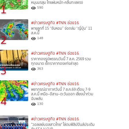
หนุนมรสุม ไทยฝนหนัก-คลื่นทะเลแรง
1
590
#ข่าวเศรษฐกิจ
#TNN ช่อง16
พายุลูกที่ 15 “จันหอม” จ่อถล่ม “ญี่ปุ่น” 11
ส.ค.นี้
2
148
#ข่าวเศรษฐกิจ
#TNN ช่อง16
ราคาทองรูปพรรณวันนี้ 7 ส.ค. 2569 รวม
ทุกขนาด เช็กราคาทองแท่งล่าสุด
3
363
#ข่าวเศรษฐกิจ
#TNN ช่อง16
พยากรณ์อากาศวันนี้ 7 ส.ค.69 เตือน 7-9
ส.ค.นี้ เหนือ–อีสาน–ตะวันออก เสี่ยงน้ำท่วม
4
ฉับพลัน
130
#ข่าวเศรษฐกิจ
#TNN ช่อง16
"วอลเลย์บอลสาวไทย" ไล่ตบฟิลิปปินส์ประเดิม