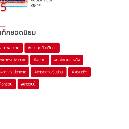
ชัย SEA V CUP
5
58
แท็กยอดนิยม
#
สภาพอากาศ
#
กรมอุตุนิยมวิทยา
#
พยากรณ์อากาศ
#
ฝนตก
#
ย่อโลกเศรษฐกิจ
#
คาดการณ์อากาศ
#
การตลาดเงินล้าน
#
เศรษฐกิจ
#
โลกร้อน
#
ข่าววันนี้