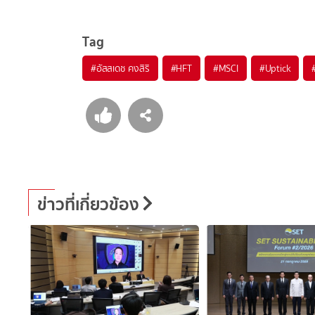
Tag
#
อัสสเดช คงสิริ
#
HFT
#
MSCI
#
Uptick
ข่าวที่เกี่ยวข้อง