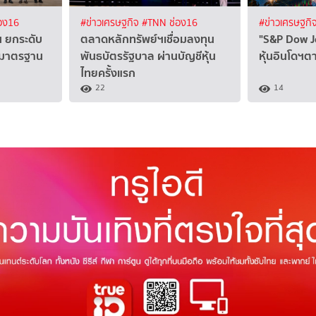
อง16
#ข่าวเศรษฐกิจ
#TNN ช่อง16
#ข่าวเศรษฐกิ
 ยกระดับ
ตลาดหลักทรัพย์ฯเชื่อมลงทุน
"S&P Dow J
ับมาตรฐาน
พันธบัตรรัฐบาล ผ่านบัญชีหุ้น
หุ้นอินโดฯต
ไทยครั้งแรก
22
14