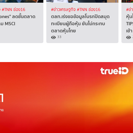
จ
#TNN ช่อง16
#ข่าวเศรษฐกิจ
#TNN ช่อง16
#ข่
ones" ลดชั้นตลาด
ตลท.เร่งขอข้อมูลโบรกปิดสมุด
หุ้
าม MSCI
ทะเบียนผู้ถือหุ้น ยันไม่กระทบ
TIP
ตลาดหุ้นไทย
เข้า
33