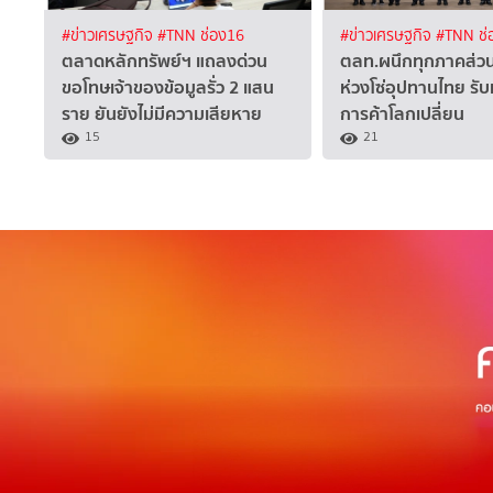
#ข่าวเศรษฐกิจ
#TNN ช่อง16
#ข่าวเศรษฐกิจ
#TNN ช่
ตลาดหลักทรัพย์ฯ แถลงด่วน
ตลท.ผนึกทุกภาคส่วน
ขอโทษเจ้าของข้อมูลรั่ว 2 แสน
ห่วงโซ่อุปทานไทย ร
ราย ยันยังไม่มีความเสียหาย
การค้าโลกเปลี่ยน
15
21