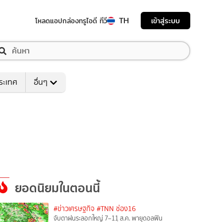
TH
เข้าสู่ระบบ
โหลดแอป
กล่องทรูไอดี ทีวี
ระเทศ
อื่นๆ
ยอดนิยมในตอนนี้
#ข่าวเศรษฐกิจ
#TNN ช่อง16
จับตาฝนระลอกใหญ่ 7–11 ส.ค. พายุดอลฟิน