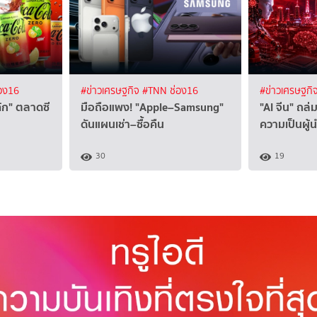
อง16
#ข่าวเศรษฐกิจ
#TNN ช่อง16
#ข่าวเศรษฐกิ
"โค้ก" ตลาดซี
มือถือแพง! "Apple–Samsung"
"AI จีน" ถล่ม
ดันแผนเช่า–ซื้อคืน
ความเป็นผู้
30
19