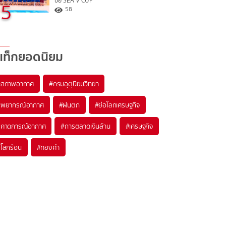
ชัย SEA V CUP
5
58
แท็กยอดนิยม
#
สภาพอากาศ
#
กรมอุตุนิยมวิทยา
#
พยากรณ์อากาศ
#
ฝนตก
#
ย่อโลกเศรษฐกิจ
#
คาดการณ์อากาศ
#
การตลาดเงินล้าน
#
เศรษฐกิจ
#
โลกร้อน
#
ทองคำ