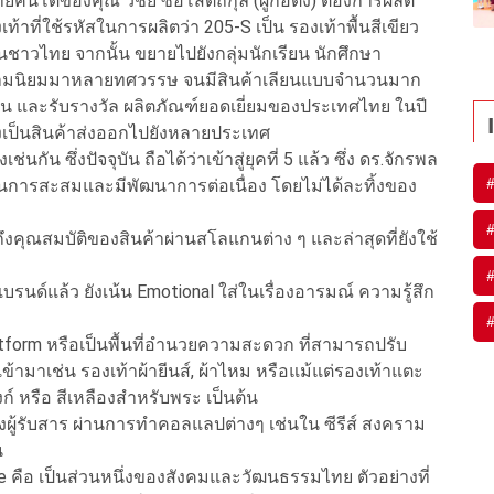
ายคนโตของคุณ วิชัย ซอโสตถิกุล (ผู้ก่อตั้ง) ต้องการผลิต
าที่ใช้รหัสในการผลิตว่า 205-S เป็น รองเท้าพื้นสีเขียว
ชาวไทย จากนั้น ขยายไปยังกลุ่มนักเรียน นักศึกษา
ับความนิยมมาหลายทศวรรษ จนมีสินค้าเลียนแบบจำนวนมาก
ด่น และรับรางวัล ผลิตภัณฑ์ยอดเยี่ยมของประเทศไทย ในปี
งเป็นสินค้าส่งออกไปยังหลายประเทศ
กัน ซึ่งปัจจุบัน ถือได้ว่าเข้าสู่ยุคที่ 5 แล้ว ซึ่ง ดร.จักรพล
ป็นการสะสมและมีพัฒนาการต่อเนื่อง โดยไม่ได้ละทิ้งของ
รถึงคุณสมบัติของสินค้าผ่านสโลแกนต่าง ๆ และล่าสุดที่ยังใช้
บรนด์แล้ว ยังเน้น Emotional ใส่ในเรื่องอารมณ์ ความรู้สึก
 Platform หรือเป็นพื้นที่อำนวยความสะดวก ที่สามารถปรับ
มเข้ามาเช่น รองเท้าผ้ายีนส์, ผ้าไหม หรือแม้แต่รองเท้าแตะ
งก์ หรือ สีเหลืองสำหรับพระ เป็นต้น
ยังผู้รับสาร ผ่านการทำคอลแลปต่างๆ เช่นใน ซีรีส์ สงคราม
น
lture คือ เป็นส่วนหนึ่งของสังคมและวัฒนธรรมไทย ตัวอย่างที่