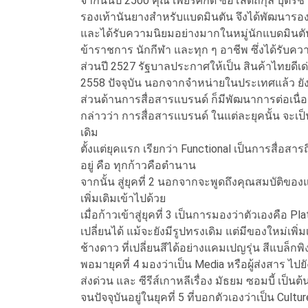
จากนั้นปี 2500 คุณ เพียรศักดิ์ ซอโสตถิกุล บุตรช
รองเท้านันยางสำหรับแบดมินตัน จึงได้พัฒนารองเท้
และได้รับความนิยมอย่างมากในหมู่นักแบดมินตัน
ข้าราชการ นักกีฬา และทุก ๆ อาชีพ ซึ่งได้ร
ส่วนปี 2527 รัฐบาลประกาศให้เป็น สินค้าไทยดีเ
2558 ปัจจุบัน นอกจากจำหน่ายในประเทศแล้ว ยั
ส่วนด้านการสื่อสารแบรนด์ ก็มีพัฒนาการต่อเนื่องเช่น
กล่าวว่า การสื่อสารแบรนด์ ในแต่ละยุคนั้น จะเ
เดิม
ตั้งแต่ยุคแรก เรียกว่า Functional เป็นการสื่อสา
อยู่ คือ ทุกก้าวคือตำนาน
จากนั้น สู่ยุคที่ 2 นอกจากจะพูดถึงคุณสมบัติของแ
เพิ่มเติมเข้าไปด้วย
เมื่อก้าวเข้าสู่ยุคที่ 3 เป็นการมองว่าตัวเองคือ
เปลี่ยนได้ แม้จะยังมีรูปทรงเดิม แต่มีของใหม่เพิ่
ช้างดาว ที่เปลี่ยนสีได้อย่างแคมเปญรุ่น สีแบล็กพิ
พอมายุคที่ 4 มองว่าเป็น Media หรือผู้ส่งสาร ไป
ส่งด่วน และ ซีรีส์เกาหลีเรื่อง มัธยม ซอมบี้ เป็นต้
จนปัจจุบันอยู่ในยุคที่ 5 ที่บอกตัวเองว่าเป็น Cu