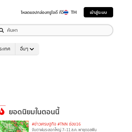
TH
เข้าสู่ระบบ
โหลดแอป
กล่องทรูไอดี ทีวี
ระเทศ
อื่นๆ
ยอดนิยมในตอนนี้
#ข่าวเศรษฐกิจ
#TNN ช่อง16
จับตาฝนระลอกใหญ่ 7–11 ส.ค. พายุดอลฟิน