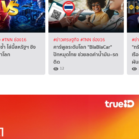
จ
#TNN ช่อง16
#ข่าวเศรษฐกิจ
#TNN ช่อง16
#ข่
ซ้ำ ไล่บี้สหรัฐฯ ชิง
คาร์พูลระดับโลก "BlaBlaCar"
"ทร
นำโลก
ปักหมุดไทย ช่วยลดค่าน้ำมัน–รถ
เรื
ติด
ผั
12