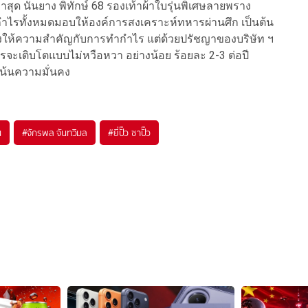
ุด นันยาง พิทักษ์ 68 รองเท้าผ้าใบรุ่นพิเศษลายพราง
ยนำกำไรทั้งหมดมอบให้องค์การสงเคราะห์ทหารผ่านศึก เป็นต้น
ังคงให้ความสำคัญกับการทำกำไร แต่ด้วยปรัชญาของบริษัท ฯ
ารจะเติบโตแบบไม่หวือหวา อย่างน้อย ร้อยละ 2-3 ต่อปี
เน้นความมั่นคง
น
#
จักรพล จันทวิมล
#
ยี่ปั๊ว ซาปั๊ว