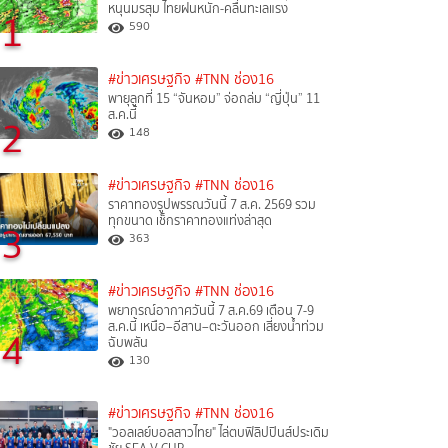
หนุนมรสุม ไทยฝนหนัก-คลื่นทะเลแรง
1
590
#ข่าวเศรษฐกิจ
#TNN ช่อง16
พายุลูกที่ 15 “จันหอม” จ่อถล่ม “ญี่ปุ่น” 11
ส.ค.นี้
2
148
#ข่าวเศรษฐกิจ
#TNN ช่อง16
ราคาทองรูปพรรณวันนี้ 7 ส.ค. 2569 รวม
ทุกขนาด เช็กราคาทองแท่งล่าสุด
3
363
#ข่าวเศรษฐกิจ
#TNN ช่อง16
พยากรณ์อากาศวันนี้ 7 ส.ค.69 เตือน 7-9
ส.ค.นี้ เหนือ–อีสาน–ตะวันออก เสี่ยงน้ำท่วม
4
ฉับพลัน
130
#ข่าวเศรษฐกิจ
#TNN ช่อง16
"วอลเลย์บอลสาวไทย" ไล่ตบฟิลิปปินส์ประเดิม