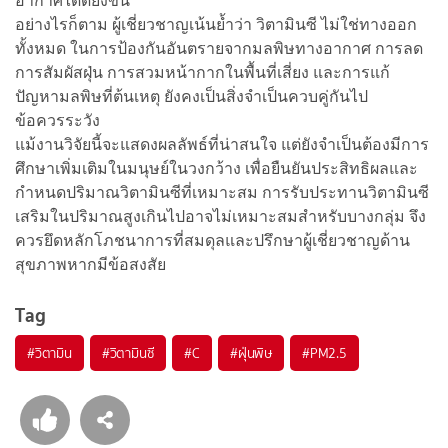
อากาศได้ดียิ่งขึ้น
อย่างไรก็ตาม ผู้เชี่ยวชาญเน้นย้ำว่า วิตามินซี ไม่ใช่ทางออก
ทั้งหมด ในการป้องกันอันตรายจากมลพิษทางอากาศ การลด
การสัมผัสฝุ่น การสวมหน้ากากในพื้นที่เสี่ยง และการแก้
ปัญหามลพิษที่ต้นเหตุ ยังคงเป็นสิ่งจำเป็นควบคู่กันไป
ข้อควรระวัง
แม้งานวิจัยนี้จะแสดงผลลัพธ์ที่น่าสนใจ แต่ยังจำเป็นต้องมีการ
ศึกษาเพิ่มเติมในมนุษย์ในวงกว้าง เพื่อยืนยันประสิทธิผลและ
กำหนดปริมาณวิตามินซีที่เหมาะสม การรับประทานวิตามินซี
เสริมในปริมาณสูงเกินไปอาจไม่เหมาะสมสำหรับบางกลุ่ม จึง
ควรยึดหลักโภชนาการที่สมดุลและปรึกษาผู้เชี่ยวชาญด้าน
สุขภาพหากมีข้อสงสัย
Tag
#
วิตามิน
#
วิตามินซี
#
C
#
ฝุ่นพิษ
#
PM2.5