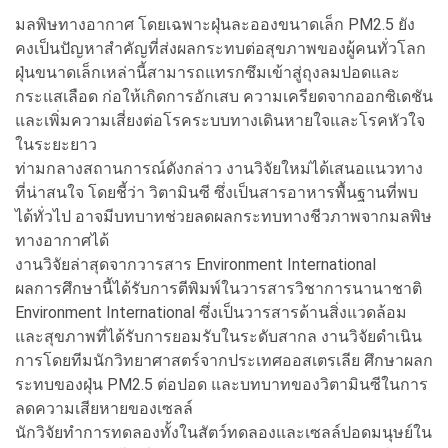
มลพิษทางอากาศ โดยเฉพาะฝุ่นละอองขนาดเล็ก PM2.5 ยัง
คงเป็นปัญหาสำคัญที่ส่งผลกระทบต่อสุขภาพของผู้คนทั่วโลก
ฝุ่นขนาดเล็กเหล่านี้สามารถแทรกซึมเข้าสู่ถุงลมปอดและ
กระแสเลือด ก่อให้เกิดการอักเสบ ความเครียดจากออกซิเดชัน
และเพิ่มความเสี่ยงต่อโรคระบบทางเดินหายใจและโรคหัวใจ
ในระยะยาว
ท่ามกลางสถานการณ์ดังกล่าว งานวิจัยใหม่ได้เสนอแนวทาง
ที่น่าสนใจ โดยชี้ว่า วิตามินซี ซึ่งเป็นสารอาหารพื้นฐานที่พบ
ได้ทั่วไป อาจมีบทบาทช่วยลดผลกระทบทางชีวภาพจากมลพิษ
ทางอากาศได้
งานวิจัยล่าสุดจากวารสาร Environment International
ผลการศึกษานี้ได้รับการตีพิมพ์ในวารสารวิชาการนานาชาติ
Environment International ซึ่งเป็นวารสารด้านสิ่งแวดล้อม
และสุขภาพที่ได้รับการยอมรับในระดับสากล งานวิจัยดำเนิน
การโดยทีมนักวิทยาศาสตร์จากประเทศออสเตรเลีย ศึกษาผลก
ระทบของฝุ่น PM2.5 ต่อปอด และบทบาทของวิตามินซีในการ
ลดความเสียหายของเซลล์
นักวิจัยทำการทดลองทั้งในสัตว์ทดลองและเซลล์ปอดมนุษย์ใน