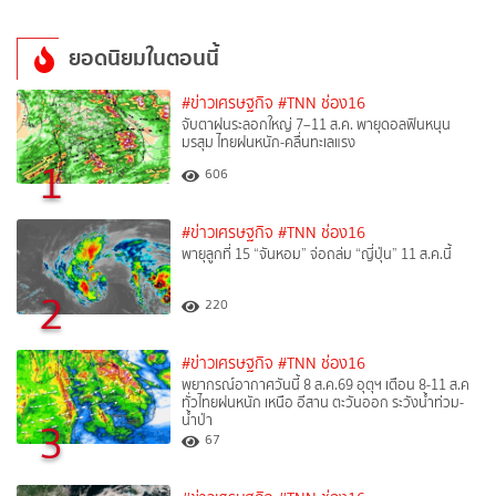
ยอดนิยมในตอนนี้
#ข่าวเศรษฐกิจ
#TNN ช่อง16
จับตาฝนระลอกใหญ่ 7–11 ส.ค. พายุดอลฟินหนุน
มรสุม ไทยฝนหนัก-คลื่นทะเลแรง
1
606
#ข่าวเศรษฐกิจ
#TNN ช่อง16
พายุลูกที่ 15 “จันหอม” จ่อถล่ม “ญี่ปุ่น” 11 ส.ค.นี้
2
220
#ข่าวเศรษฐกิจ
#TNN ช่อง16
พยากรณ์อากาศวันนี้ 8 ส.ค.69 อุตุฯ เตือน 8-11 ส.ค
ทั่วไทยฝนหนัก เหนือ อีสาน ตะวันออก ระวังน้ำท่วม-
น้ำป่า
3
67