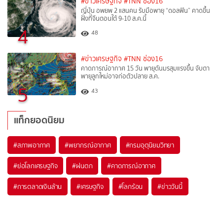
#ข่าวเศรษฐกิจ
#TNN ช่อง16
ญี่ปุ่น อพยพ 2 แสนคน รับมือพายุ “ดอลฟิน” คาดขึ้น
ฝั่งที่จีนตอนใต้ 9-10 ส.ค.นี้
4
48
#ข่าวเศรษฐกิจ
#TNN ช่อง16
คาดการณ์อากาศ 15 วัน พายุดันมรสุมแรงขึ้น จับตา
พายุลูกใหม่อาจก่อตัวปลาย ส.ค.
5
43
แท็กยอดนิยม
#
สภาพอากาศ
#
พยากรณ์อากาศ
#
กรมอุตุนิยมวิทยา
#
ย่อโลกเศรษฐกิจ
#
ฝนตก
#
คาดการณ์อากาศ
#
การตลาดเงินล้าน
#
เศรษฐกิจ
#
โลกร้อน
#
ข่าววันนี้