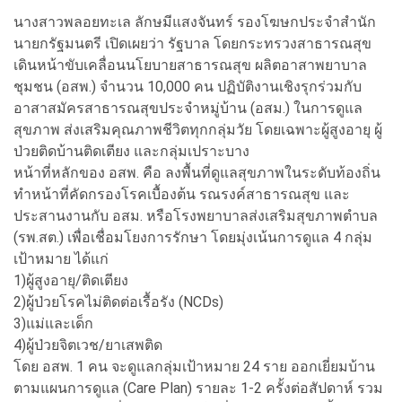
นางสาวพลอยทะเล ลักษมีแสงจันทร์ รองโฆษกประจำสำนัก
นายกรัฐมนตรี เปิดเผยว่า รัฐบาล โดยกระทรวงสาธารณสุข
เดินหน้าขับเคลื่อนนโยบายสาธารณสุข ผลิตอาสาพยาบาล
ชุมชน (อสพ.) จำนวน 10,000 คน ปฏิบัติงานเชิงรุกร่วมกับ
อาสาสมัครสาธารณสุขประจำหมู่บ้าน (อสม.) ในการดูแล
สุขภาพ ส่งเสริมคุณภาพชีวิตทุกกลุ่มวัย โดยเฉพาะผู้สูงอายุ ผู้
ป่วยติดบ้านติดเตียง และกลุ่มเปราะบาง
หน้าที่หลักของ อสพ. คือ ลงพื้นที่ดูแลสุขภาพในระดับท้องถิ่น
ทำหน้าที่คัดกรองโรคเบื้องต้น รณรงค์สาธารณสุข และ
ประสานงานกับ อสม. หรือโรงพยาบาลส่งเสริมสุขภาพตำบล
(รพ.สต.) เพื่อเชื่อมโยงการรักษา โดยมุ่งเน้นการดูแล 4 กลุ่ม
เป้าหมาย ได้แก่
1)ผู้สูงอายุ/ติดเตียง
2)ผู้ป่วยโรคไม่ติดต่อเรื้อรัง (NCDs)
3)แม่และเด็ก
4)ผู้ป่วยจิตเวช/ยาเสพติด
โดย อสพ. 1 คน จะดูแลกลุ่มเป้าหมาย 24 ราย ออกเยี่ยมบ้าน
ตามแผนการดูแล (Care Plan) รายละ 1-2 ครั้งต่อสัปดาห์ รวม