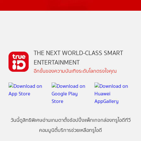
THE NEXT WORLD-CLASS SMART
ENTERTAINMENT
อีกขั้นของความบันเทิงระดับโลกตรงใจคุณ
วันนี้
ดู
สิทธิพิเศษ
อ่าน
เกม
ตาตั้ง
ช้อปปิ้ง
แพ็กเกจ
กล่องทรูไอดีทีวี
คอมมูนิตี้
บริการช่วยเหลือทรูไอดี