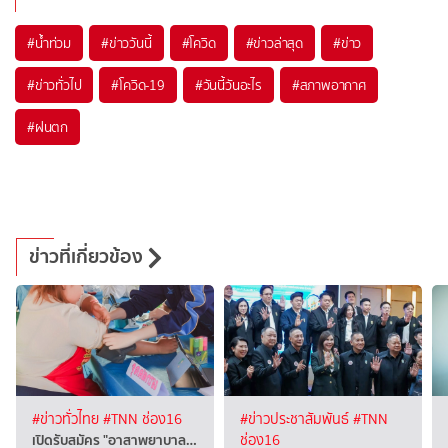
#
น้ำท่วม
#
ข่าววันนี้
#
โควิด
#
ข่าวล่าสุด
#
ข่าว
#
ข่าวทั่วไป
#
โควิด-19
#
วันนี้วันอะไร
#
สภาพอากาศ
#
ฝนตก
ข่าวที่เกี่ยวข้อง
#ข่าวทั่วไทย
#TNN ช่อง16
#ข่าวประชาสัมพันธ์
#TNN
เปิดรับสมัคร "อาสาพยาบาล…
ช่อง16