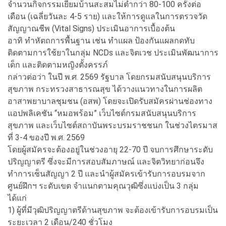
จำนวนกิจกรรมเยี่ยมบ้านสะสมไม่ต่ำกว่า 80-100 ครั้งต่อ
เดือน (เฉลี่ยวันละ 4-5 ราย) และให้การดูแลในการตรวจวัด
สัญญาณชีพ (Vital Signs) ประเมินอาการเบื้องต้น
อาทิ ทำหัตถการพื้นฐาน เช่น ทำแผล ป้องกันแผลกดทับ
ติดตามการใช้ยาในกลุ่ม NCDs และจิตเวช ประเมินพัฒนาการ
เด็ก และติดตามหญิงตั้งครรภ์
กล่าวต่อว่า ในปี พ.ศ. 2569 รัฐบาล โดยกรมสนับสนุนบริการ
สุขภาพ กระทรวงสาธารณสุข ได้วางแนวทางในการผลิต
อาสาพยาบาลชุมชน (อสพ) โดยจะเปิดรับสมัครผ่านช่องทาง
แอปพลิเคชัน “หมอพร้อม” เว็บไซต์กรมสนับสนุนบริการ
สุขภาพ และเว็บไซต์สถาบันพระบรมราชชนก ในช่วงไตรมาส
ที่ 3-4 ของปี พ.ศ. 2569
โดยผู้สมัครจะต้องอยู่ในช่วงอายุ 22-70 ปี จบการศึกษาระดับ
ปริญญาตรี ซึ่งจะมีการสอบสัมภาษณ์ และจิตวิทยาก่อนจึง
ทำการเซ็นสัญญา 2 ปี และนำผู้สมัครเข้ารับการอบรมจาก
ศูนย์ฝึกฯ ระดับเขต จำแนกตามคุณวุฒิซึ่งแบ่งเป็น 3 กลุ่ม
ได้แก่
1) ผู้ที่มีวุฒิปริญญาตรีด้านสุขภาพ จะต้องเข้ารับการอบรมเป็น
ระยะเวลา 2 เดือน/240 ชั่วโมง