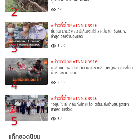
2
42
#ข่าวทั่วไทย
#TNN ช่อง16
ชื่นชม! ยายวัย 70 ปีเก็บเงินได้ 3 หมื่นรีบแจ้งจนท.
ล่าสุดเจอเจ้าของแล้ว
3
1.8K
#ข่าวทั่วไทย
#TNN ช่อง16
น่าชื่นชม! พลเมืองดีเล่านาทีช่วยชีวิตหญิงสาวกระโดด
น้ำหวังฆ่าตัวตาย
4
2.3K
#ข่าวทั่วไทย
#TNN ช่อง16
“ฮลุน โซโล่” กลับถึงไทยแล้ว เตรียมส่งร่างชันสูตรหา
สาเหตุเสียชีวิต
5
18
แท็กยอดนิยม