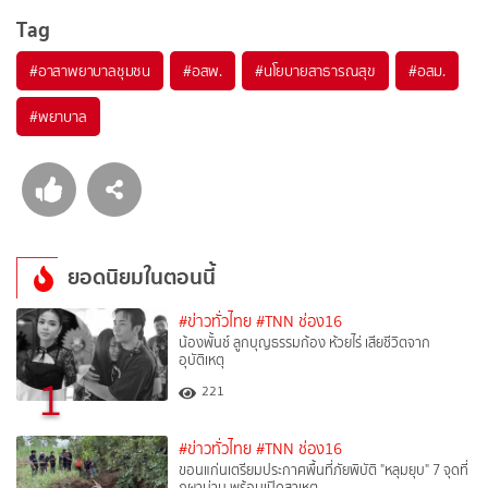
Tag
#
อาสาพยาบาลชุมชน
#
อสพ.
#
นโยบายสาธารณสุข
#
อสม.
#
พยาบาล
ยอดนิยมในตอนนี้
#ข่าวทั่วไทย
#TNN ช่อง16
น้องพั้นช์ ลูกบุญธรรมก้อง ห้วยไร่ เสียชีวิตจาก
อุบัติเหตุ
1
221
#ข่าวทั่วไทย
#TNN ช่อง16
ขอนแก่นเตรียมประกาศพื้นที่ภัยพิบัติ "หลุมยุบ" 7 จุดที่
ภูผาม่าน พร้อมเปิดสาเหตุ