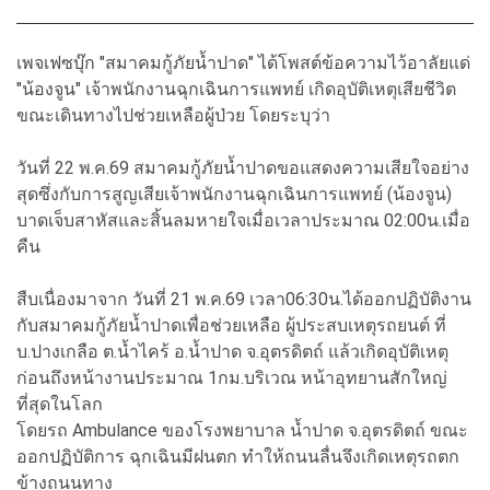
เพจเฟซบุ๊ก "สมาคมกู้ภัยน้ำปาด" ได้โพสต์ข้อความไว้อาลัยแด่
"น้องจูน" เจ้าพนักงานฉุกเฉินการแพทย์ เกิดอุบัติเหตุเสียชีวิต
ขณะเดินทางไปช่วยเหลือผู้ป่วย โดยระบุว่า
วันที่ 22 พ.ค.69 สมาคมกู้ภัยน้ำปาดขอแสดงความเสียใจอย่าง
สุดซึ่งกับการสูญเสียเจ้าพนักงานฉุกเฉินการแพทย์ (น้องจูน)
บาดเจ็บสาหัสและสิ้นลมหายใจเมื่อเวลาประมาณ 02:00น.เมื่อ
คืน
สืบเนื่องมาจาก วันที่ 21 พ.ค.69 เวลา06:30น.ได้ออกปฏิบัติงาน
กับสมาคมกู้ภัยน้ำปาดเพื่อช่วยเหลือ ผู้ประสบเหตุรถยนต์ ที่
บ.ปางเกลือ ต.น้ำไคร้ อ.น้ำปาด จ.อุตรดิตถ์ แล้วเกิดอุบัติเหตุ
ก่อนถึงหน้างานประมาณ 1กม.บริเวณ หน้าอุทยานสักใหญ่
ที่สุดในโลก
โดยรถ Ambulance ของโรงพยาบาล น้ำปาด จ.อุตรดิตถ์ ขณะ
ออกปฏิบัติการ ฉุกเฉินมีฝนตก ทำให้ถนนลื่นจึงเกิดเหตุรถตก
ข้างถนนทาง