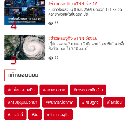
#ข่าวเศรษฐกิจ
#TNN ช่อง16
หุ้นดาวโจนส์วันนี้ 8 ส.ค. 2569 ปิดบวก 151.83 จุด
คลายกังวลเฟดขึ้นดอกเบี้ย
4
68
#ข่าวเศรษฐกิจ
#TNN ช่อง16
ญี่ปุ่น อพยพ 2 แสนคน รับมือพายุ “ดอลฟิน” คาดขึ้น
ฝั่งที่จีนตอนใต้ 9-10 ส.ค.นี้
5
52
แท็กยอดนิยม
#
ย่อโลกเศรษฐกิจ
#
สภาพอากาศ
#
การตลาดเงินล้าน
#
กรมอุตุนิยมวิทยา
#
พยากรณ์อากาศ
#
เศรษฐกิจ
#
โลกร้อน
#
ข่าววันนี้
#
จีน
#
ข่าวเศรษฐกิจ