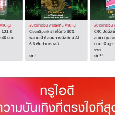
#ทันหุ้น
#ข่าวการเงิน การลงทุน
#ทันหุ้น
#ข่าวการเงิน
่ 121.8
CleanSpark รายได้ดิ่ง 30%
CRC ปิดดีลซ
0.40 บาท
พลาดเป้า! สวนทางดีลยักษ์ AI
สาขา ทุนจดท
6.6 พันล้านดอลล์
บาท เพิ่มฐา
ราย
9
12