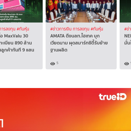
 การลงทุน
#ทันหุ้น
#ข่าวการเงิน การลงทุน
#ทันหุ้น
#ข่
ื้อ MaxValu 30
AMATA ดึงนลท.ไฮเทค บุก
NER
ะเบียน 890 ล้าน
เวียดนาม ผุดสมาร์ทซิตี้รับย้าย
มั่
นลูกค้าทันที 9 แสน
ฐานผลิต
5