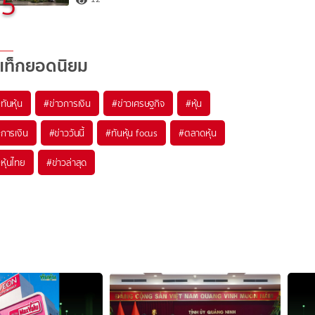
5
แท็กยอดนิยม
#
ทันหุ้น
#
ข่าวการเงิน
#
ข่าวเศรษฐกิจ
#
หุ้น
#
การเงิน
#
ข่าววันนี้
#
ทันหุ้น focus
#
ตลาดหุ้น
#
หุ้นไทย
#
ข่าวล่าสุด