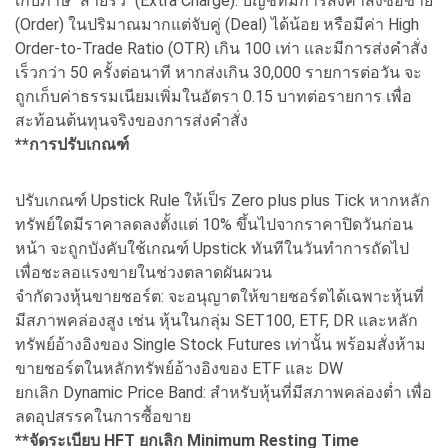
เก็บภาษี "สายรัว" (Extra Charge): บัญชีที่มีการส่งคำสั่งซื้อขาย
(Order) ในปริมาณมากแต่จับคู่ (Deal) ได้น้อย หรือมีค่า High
Order-to-Trade Ratio (OTR) เกิน 100 เท่า และมีการส่งคำสั่ง
เร็วกว่า 50 ครั้งต่อนาที หากส่งเกิน 30,000 รายการต่อวัน จะ
ถูกเก็บค่าธรรมเนียมเพิ่มในอัตรา 0.15 บาทต่อรายการ เพื่อ
สะท้อนต้นทุนจริงของการส่งคำสั่ง
**การปรับเกณฑ์
ปรับเกณฑ์ Upstick Rule ให้เป็ร Zero plus plus Tick หากหลัก
ทรัพย์ใดมีราคาลดลงตั้งแต่ 10% ขึ้นไปจากราคาปิดวันก่อน
หน้า จะถูกบังคับใช้เกณฑ์ Upstick ทันทีในวันทำการถัดไป
เพื่อชะลอแรงขายในช่วงตลาดผันผวน
จำกัดวงหุ้นขายชอร์ต: จะอนุญาตให้ขายชอร์ตได้เฉพาะหุ้นที่
มีสภาพคล่องสูง เช่น หุ้นในกลุ่ม SET100, ETF, DR และหลัก
ทรัพย์อ้างอิงของ Single Stock Futures เท่านั้น พร้อมสั่งห้าม
ขายชอร์ตในหลักทรัพย์อ้างอิงของ ETF และ DW
ยกเลิก Dynamic Price Band: สำหรับหุ้นที่มีสภาพคล่องต่ำ เพื่อ
ลดอุปสรรคในการซื้อขาย
**จัดระเบียบ HFT ยกเลิก Minimum Resting Time