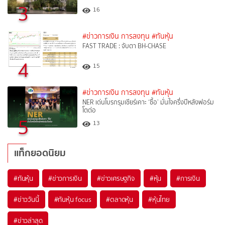
3
16
#ข่าวการเงิน การลงทุน
#ทันหุ้น
FAST TRADE : จับตา BH-CHASE
4
15
#ข่าวการเงิน การลงทุน
#ทันหุ้น
NER เด่นโบรกรุมเชียร์เคาะ ‘ซื้อ’ มั่นใจครึ่งปีหลังฟอร์ม
โตต่อ
5
13
แท็กยอดนิยม
#
ทันหุ้น
#
ข่าวการเงิน
#
ข่าวเศรษฐกิจ
#
หุ้น
#
การเงิน
#
ข่าววันนี้
#
ทันหุ้น focus
#
ตลาดหุ้น
#
หุ้นไทย
#
ข่าวล่าสุด