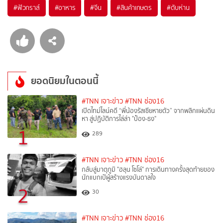
#
ฟัวกราส์
#
อาหาร
#
จีน
#
สินค้าเกษตร
#
ตับห่าน
ยอดนิยมในตอนนี้
#TNN เจาะข่าว
#TNN ช่อง16
เปิดไทม์ไลน์คดี “พี่น้องรัสเซียหายตัว” จากพลิกแผ่นดิน
หา สู่ปฏิบัติการไล่ล่า "ป๋อง-ธง"
1
289
#TNN เจาะข่าว
#TNN ช่อง16
กลับสู่มาตุภูมิ "ฮลุน โซโล่" การเดินทางครั้งสุดท้ายของ
นักแบกเป้ผู้สร้างแรงบันดาลใจ
2
30
#TNN เจาะข่าว
#TNN ช่อง16