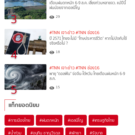
เตือนฝนตกหนัก 6-9 ส.ค. เสี่ยงท่วมหลายจว. แม้ปีนี้
ฝนน้อยจากเอลนีโญ
3
29
#TNN เจาะข่าว
#TNN ช่อง16
ปี 2571 ไทยจะไม่มี “โทษประหารชีวิต” หากไม่บังคับใช้
จริงหรือไม่ ?​
4
18
#TNN เจาะข่าว
#TNN ช่อง16
พายุ "ดอลฟิน" จ่อจีน-ไต้หวัน ไทยเตือนฝนหนัก 6-9
ส.ค.
5
15
แท็กยอดนิยม
#
การเมืองไทย
#
ฝนตกหนัก
#
เอลนีโญ
#
เศรษฐกิจไทย
#
น้ำท่วม
#
อนุทิน ชาญวีรกูล
#
พัทยา
#
รัฐบาล