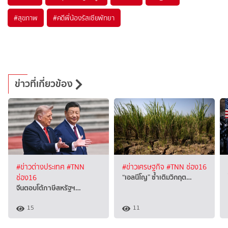
#
สุขภาพ
#
คดีพี่น้องรัสเซียพัทยา
ข่าวที่เกี่ยวข้อง
#ข่าวต่างประเทศ
#TNN
#ข่าวเศรษฐกิจ
#TNN ช่อง16
“เอลนีโญ” ซ้ำเติมวิกฤต…
ช่อง16
จีนตอบโต้ภาษีสหรัฐฯ…
15
11